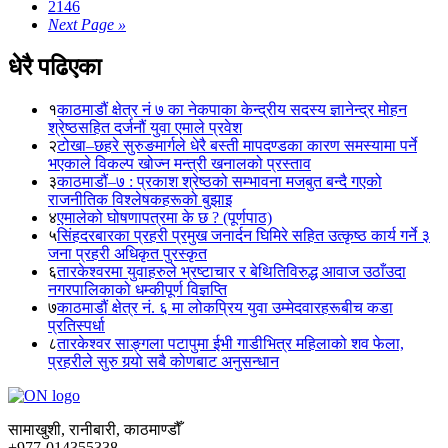
2146
Next Page »
धेरै पढिएका
१
काठमाडौं क्षेत्र नं ७ का नेकपाका केन्द्रीय सदस्य ज्ञानेन्द्र मोहन
श्रेष्ठसहित दर्जनौं युवा एमाले प्रवेश
२
टोखा–छहरे सुरुङमार्गले धेरै बस्ती मापदण्डका कारण समस्यामा पर्ने
भएकाले विकल्प खोज्न मन्त्री खनालको प्रस्ताव
३
काठमाडौं–७ : प्रकाश श्रेष्ठको सम्भावना मजबुत बन्दै गएको
राजनीतिक विश्लेषकहरूको बुझाइ
४
एमालेको घोषणापत्रमा के छ ? (पूर्णपाठ)
५
सिंहदरबारका प्रहरी प्रमुख जनार्दन घिमिरे सहित उत्कृष्ठ कार्य गर्ने ३
जना प्रहरी अधिकृत पुरस्कृत
६
तारकेश्वरमा युवाहरुले भ्रष्टाचार र बेथितिविरुद्ध आवाज उठाँउदा
नगरपालिकाको धम्कीपूर्ण विज्ञप्ति
७
काठमाडौं क्षेत्र नं. ६ मा लोकप्रिय युवा उम्मेदवारहरूबीच कडा
प्रतिस्पर्धा
८
तारकेश्वर साङ्गला पटापुमा ईभी गाडीभित्र महिलाको शव फेला,
प्रहरीले सुरु गर्‍यो सबै कोणबाट अनुसन्धान
सामाखुशी, रानीबारी, काठमाण्डौँ
+977-014355338