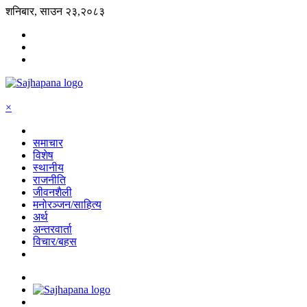
शनिबार, साउन २३,२०८३
×
समाचार
विशेष
स्थानीय
राजनीति
जीवनशैली
मनोरञ्जन/साहित्य
अर्थ
अन्तरवार्ता
विचार/बहस