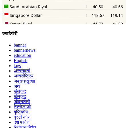
क्याटेगोरी
banner
bannernews
education
English
tags
अन्तरवार्ता
अन्तर्राष्ट्रिय
अपराध/सुरक्षा
अर्थ
खेलकुद
खेलकुद
जीवनशैली
टेक्नोलोजी
दृष्टिकोण
दृस्टी कोण
देश परदेश
निर्वाचन बिशेष