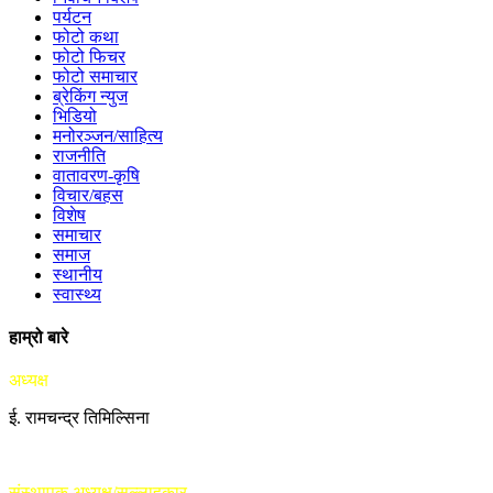
पर्यटन
फोटो कथा
फोटो फिचर
फोटो समाचार
ब्रेकिंग न्युज
भिडियो
मनोरञ्जन/साहित्य
राजनीति
वातावरण-कृषि
विचार/बहस
विशेष
समाचार
समाज
स्थानीय
स्वास्थ्य
हाम्रो बारे
अध्यक्ष
ई. रामचन्द्र तिमिल्सिना
संस्थापक अध्यक्ष/सल्लाहकार