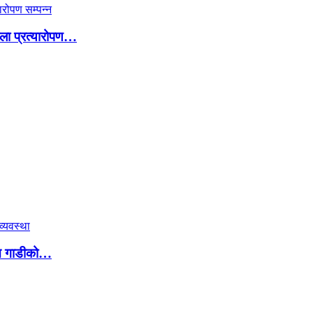
ौला प्रत्यारोपण…
उन गाडीको…