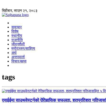
बिहीबार, साउन २१, २०८३
समाचार
विशेष
स्थानीय
राजनीति
जीवनशैली
मनोरञ्जन/साहित्य
अर्थ
अन्तरवार्ता
विचार/बहस
tags
एसईईमा साउथवेस्टर्नको ऐतिहासिक सफलता, शतप्रतिशत नतिजासहित 