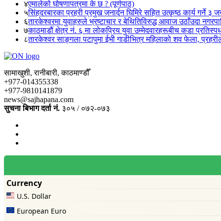
४
एमालेको घोषणापत्रमा के छ ? (पूर्णपाठ)
५
सिंहदरबारका प्रहरी प्रमुख जनार्दन घिमिरे सहित उत्कृष्ठ कार्य गर्ने ३ 
६
तारकेश्वरमा युवाहरुले भ्रष्टाचार र बेथितिविरुद्ध आवाज उठाँउदा नगरपालि
७
काठमाडौं क्षेत्र नं. ६ मा लोकप्रिय युवा उम्मेदवारहरूबीच कडा प्रतिस्पर्
८
तारकेश्वर साङ्गला पटापुमा ईभी गाडीभित्र महिलाको शव फेला, प्रहरीले
सामाखुशी, रानीबारी, काठमाण्डौँ
+977-014355338
+977-9810141879
news@sajhapana.com
सुचना बिभाग दर्ता नं.
३०५ / ०७२-०७३