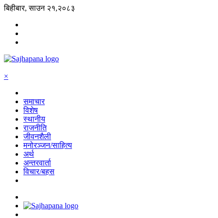
बिहीबार, साउन २१,२०८३
×
समाचार
विशेष
स्थानीय
राजनीति
जीवनशैली
मनोरञ्जन/साहित्य
अर्थ
अन्तरवार्ता
विचार/बहस