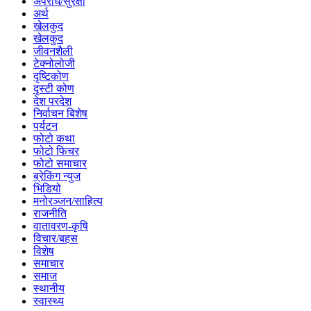
अपराध/सुरक्षा
अर्थ
खेलकुद
खेलकुद
जीवनशैली
टेक्नोलोजी
दृष्टिकोण
दृस्टी कोण
देश परदेश
निर्वाचन बिशेष
पर्यटन
फोटो कथा
फोटो फिचर
फोटो समाचार
ब्रेकिंग न्युज
भिडियो
मनोरञ्जन/साहित्य
राजनीति
वातावरण-कृषि
विचार/बहस
विशेष
समाचार
समाज
स्थानीय
स्वास्थ्य