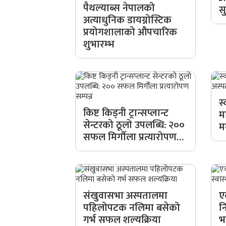
पैथल्याब्स नेपालको
स
अत्याधुनिक डायग्नोस्टिक
प्रयोगशालाको औपचारिक
शुभारम्भ
स्
किष्ट किड्नी ट्रान्सप्लान्ट
म
सेन्टरको ठूलो उपलब्धि: २००
मन
सफल मिर्गौला प्रत्यारोपण…
संखुवासभा अस्पतालमा
ए
पहिलोपटक नलिमा बसेको
नि
गर्भ सफल शल्यक्रिया
भ