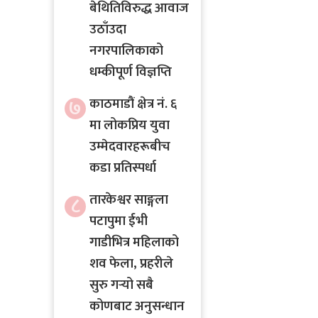
बेथितिविरुद्ध आवाज
उठाँउदा
नगरपालिकाको
धम्कीपूर्ण विज्ञप्ति
७
काठमाडौं क्षेत्र नं. ६
मा लोकप्रिय युवा
उम्मेदवारहरूबीच
कडा प्रतिस्पर्धा
तारकेश्वर साङ्गला
८
पटापुमा ईभी
गाडीभित्र महिलाको
शव फेला, प्रहरीले
सुरु गर्‍यो सबै
कोणबाट अनुसन्धान