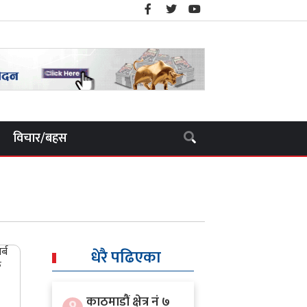
विचार/बहस
धेरै पढिएका
काठमाडौं क्षेत्र नं ७