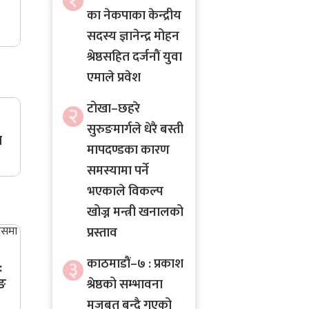
१
का नेकपाका केन्द्रीय
सदस्य ज्ञानेन्द्र मोहन
श्रेष्ठसहित दर्जनौं युवा
एमाले प्रवेश
टोखा–छहरे
२
सुरुङमार्गले धेरै बस्ती
ल
मापदण्डका कारण
समस्यामा पर्ने
भएकाले विकल्प
खोज्न मन्त्री खनालको
प्रस्ताव
काठमाडौं–७ : प्रकाश
३
:
िङ
श्रेष्ठको सम्भावना
मजबुत बन्दै गएको