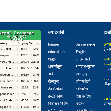
क्याटेगोरी
हाम्र
banner
bannernews
अध्यक
ई. रा
education
English
tags
अन्तरवार्ता
संस्थ
सल्ल
अन्तर्राष्ट्रिय
अपराध/सुरक्षा
डा. रा
अर्थ
खेलकुद
सम्प
खेलकुद
जीवनशैली
श्री
टेक्नोलोजी
दृष्टिकोण
दृस्टी कोण
देश परदेश
प्रबन
निर्वाचन बिशेष
पर्यटन
सन्तो