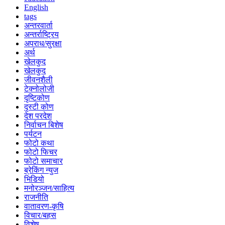
English
tags
अन्तरवार्ता
अन्तर्राष्ट्रिय
अपराध/सुरक्षा
अर्थ
खेलकुद
खेलकुद
जीवनशैली
टेक्नोलोजी
दृष्टिकोण
दृस्टी कोण
देश परदेश
निर्वाचन बिशेष
पर्यटन
फोटो कथा
फोटो फिचर
फोटो समाचार
ब्रेकिंग न्युज
भिडियो
मनोरञ्जन/साहित्य
राजनीति
वातावरण-कृषि
विचार/बहस
विशेष