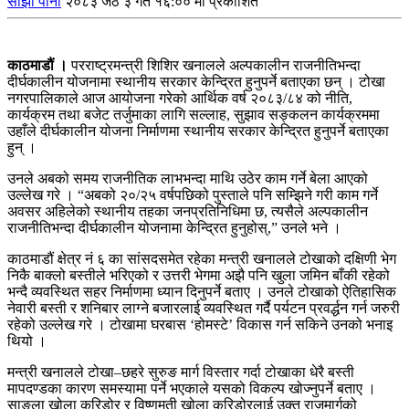
साझा पाना
२०८३ जेठ ३ गते १६:०० मा प्रकाशित
काठमाडौं ।
परराष्ट्रमन्त्री शिशिर खनालले अल्पकालीन राजनीतिभन्दा
दीर्घकालीन योजनामा स्थानीय सरकार केन्द्रित हुनुपर्ने बताएका छन् । टोखा
नगरपालिकाले आज आयोजना गरेको आर्थिक वर्ष २०८३/८४ को नीति,
कार्यक्रम तथा बजेट तर्जुमाका लागि सल्लाह, सुझाव सङ्कलन कार्यक्रममा
उहाँले दीर्घकालीन योजना निर्माणमा स्थानीय सरकार केन्द्रित हुनुपर्ने बताएका
हुन् ।
उनले अबको समय राजनीतिक लाभभन्दा माथि उठेर काम गर्ने बेला आएको
उल्लेख गरे । “अबको २०/२५ वर्षपछिको पुस्ताले पनि सम्झिने गरी काम गर्ने
अवसर अहिलेको स्थानीय तहका जनप्रतिनिधिमा छ, त्यसैले अल्पकालीन
राजनीतिभन्दा दीर्घकालीन योजनामा केन्द्रित हुनुहोस्,” उनले भने ।
काठमाडौं क्षेत्र नं ६ का सांसदसमेत रहेका मन्त्री खनालले टोखाको दक्षिणी भेग
निकै बाक्लो बस्तीले भरिएको र उत्तरी भेगमा अझै पनि खुला जमिन बाँकी रहेको
भन्दै व्यवस्थित सहर निर्माणमा ध्यान दिनुपर्ने बताए । उनले टोखाको ऐतिहासिक
नेवारी बस्ती र शनिबार लाग्ने बजारलाई व्यवस्थित गर्दै पर्यटन प्रवर्द्धन गर्न जरुरी
रहेको उल्लेख गरे । टोखामा घरबास ‘होमस्टे’ विकास गर्न सकिने उनको भनाइ
थियो ।
मन्त्री खनालले टोखा–छहरे सुरुङ मार्ग विस्तार गर्दा टोखाका धेरै बस्ती
मापदण्डका कारण समस्यामा पर्ने भएकाले यसको विकल्प खोज्नुपर्ने बताए ।
साङ्ला खोला करिडोर र विष्णुमती खोला करिडोरलाई उक्त राजमार्गको