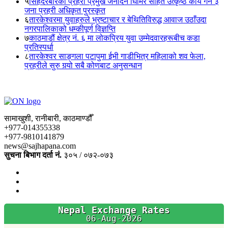
५
सिंहदरबारका प्रहरी प्रमुख जनार्दन घिमिरे सहित उत्कृष्ठ कार्य गर्ने ३
जना प्रहरी अधिकृत पुरस्कृत
६
तारकेश्वरमा युवाहरुले भ्रष्टाचार र बेथितिविरुद्ध आवाज उठाँउदा
नगरपालिकाको धम्कीपूर्ण विज्ञप्ति
७
काठमाडौं क्षेत्र नं. ६ मा लोकप्रिय युवा उम्मेदवारहरूबीच कडा
प्रतिस्पर्धा
८
तारकेश्वर साङ्गला पटापुमा ईभी गाडीभित्र महिलाको शव फेला,
प्रहरीले सुरु गर्‍यो सबै कोणबाट अनुसन्धान
सामाखुशी, रानीबारी, काठमाण्डौँ
+977-014355338
+977-9810141879
news@sajhapana.com
सुचना बिभाग दर्ता नं.
३०५ / ०७२-०७३