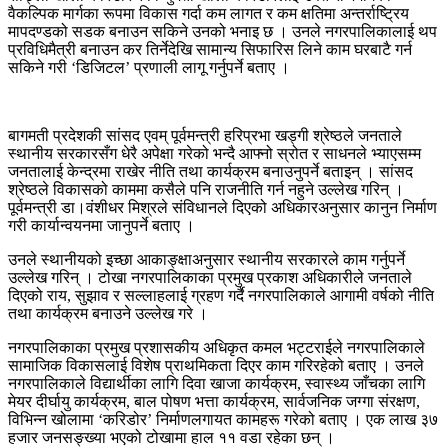
वैकल्पिक मार्गका रूपमा विकास गर्दा कम लागत र कम क्षतिमा अन्तर्राष्ट्रिय
मापदण्डको सडक बनाउन सकिने उनको भनाइ छ । उनले नगरपालिकालाई थप
प्रविधिमैत्री बनाउन कर तिर्नेदेखि सामान्य सिफारिस लिने काम घरबाटै गर्न
सकिने गरी ‘डिजिटल’ प्रणाली लागू गर्नुपर्ने बताए ।
बागमती प्रदेशकी सांसद एवम् पूर्वमन्त्री हरिप्रभा खड्गी श्रेष्ठले जनताले
स्थानीय सरकारसँग धेरै अपेक्षा गरेको भन्दै आफ्नो स्रोत र साधनले भ्याएसम्म
जनतालाई केन्द्रमा राखेर नीति तथा कार्यक्रम बनाउनुपर्ने बताइन् । सांसद
श्रेष्ठले विकासको काममा कसैले पनि राजनीति गर्न नहुने उल्लेख गरिन् ।
पूर्वमन्त्री डा‍‍।वंशीधर मिश्रले संविधानले दिएको अधिकारअनुसार कानुन निर्माण
गरी कार्यान्वयनमा जानुपर्ने बताए ।
उनले स्थानीयको इच्छा आकाङ्क्षाअनुसार स्थानीय सरकारले काम गर्नुपर्ने
उल्लेख गरिन् । टोखा नगरपालिकाका प्रमुख प्रकाश अधिकारीले जनताले
दिएको राय, सुझाव र सल्लाहलाई ग्रहण गर्दै नगरपालिकाले आगामी वर्षको नीति
तथा कार्यक्रम बनाउने उल्लेख गरे ।
नगरपालिकाका प्रमुख प्रशासकीय अधिकृत कमल भट्टराईले नगरपालिकाले
सामाजिक विकासलाई विशेष प्राथमिकता दिएर काम गरिरहेको बताए । उनले
नगरपालिकाले विद्यार्थीका लागि दिवा खाजा कार्यक्रम, स्वास्थ्य जाँचका लागि
मेयर दीर्घायु कार्यक्रम, बाल पोषण भत्ता कार्यक्रम, सार्वजनिक जग्गा संरक्षण,
विभिन्न खोलामा ‘करिडोर’ निर्माणलगायत कामहरू गरेको बताए । एक लाख ३७
हजार जनसङ्ख्या भएको टोखामा हाल ११ वडा रहेका छन् ।