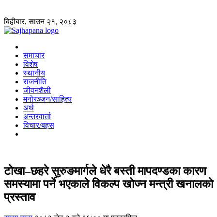
बिहीबार, साउन २१, २०८३
समाचार
विशेष
स्थानीय
राजनीति
जीवनशैली
मनोरञ्जन/साहित्य
अर्थ
अन्तरवार्ता
विचार/बहस
टोखा–छहरे सुरुङमार्गले धेरै बस्ती मापदण्डका कारण
समस्यामा पर्ने भएकाले विकल्प खोज्न मन्त्री खनालको
प्रस्ताव