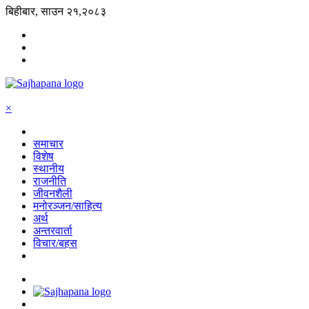
बिहीबार, साउन २१,२०८३
×
समाचार
विशेष
स्थानीय
राजनीति
जीवनशैली
मनोरञ्जन/साहित्य
अर्थ
अन्तरवार्ता
विचार/बहस