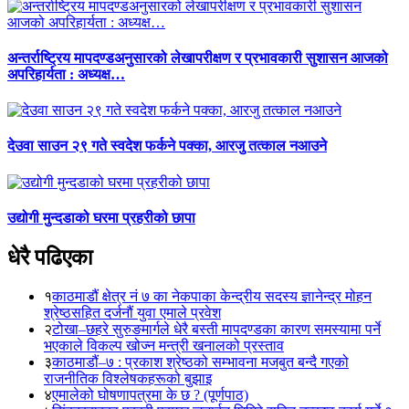
अन्तर्राष्ट्रिय मापदण्डअनुसारको लेखापरीक्षण र प्रभावकारी सुशासन आजको
अपरिहार्यता : अध्यक्ष…
देउवा साउन २९ गते स्वदेश फर्कने पक्का, आरजु तत्काल नआउने
उद्योगी मुन्दडाको घरमा प्रहरीको छापा
धेरै पढिएका
१
काठमाडौं क्षेत्र नं ७ का नेकपाका केन्द्रीय सदस्य ज्ञानेन्द्र मोहन
श्रेष्ठसहित दर्जनौं युवा एमाले प्रवेश
२
टोखा–छहरे सुरुङमार्गले धेरै बस्ती मापदण्डका कारण समस्यामा पर्ने
भएकाले विकल्प खोज्न मन्त्री खनालको प्रस्ताव
३
काठमाडौं–७ : प्रकाश श्रेष्ठको सम्भावना मजबुत बन्दै गएको
राजनीतिक विश्लेषकहरूको बुझाइ
४
एमालेको घोषणापत्रमा के छ ? (पूर्णपाठ)