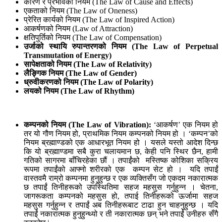
कारण र प्रभावको नियम (The Law of Cause and Effects)
एकताको नियम (The Law of Oneness)
प्रेरित कार्यको नियम (The Law of Inspired Action)
आकर्षणको नियम (Law of Attraction)
क्षतिपुर्तिको नियम (The Law of Compensation)
उर्जाको स्थायि रुपान्तरणको नियम (
The Law of Perpetual
Transmutation of Energy)
सापेक्षताको नियम (
The Law of Relativity)
लैङ्गिक नियम (
The Law of Gender)
ध्रुवीकरणको नियम (
The Law of Polarity)
लयको नियम (
The Law of Rhythm)
कम्पनको नियम (
The Law of Vibration):
‘आकर्षण’ एक नियम हो
तर यो गौण नियम हो, प्राथमिक नियम कम्पनको नियम हो । ‘कम्पन’को
नियम ब्रह्माण्डको एक आधारभूत नियम हो । यसले यस्तो आदेश दिन्छ
कि यो ब्रह्माण्डमा सबै कुरा चलायमान छ, केही पनि स्थिर छैन, हामी
गतिको सागरमा बाँचिरहेका छौं । तपाईंको मस्तिष्क कोशिका सक्रिय
रूपमा तपाईंको आफ्नो शरीरको एक कम्पन सेट हो । यदि तपाईं
वास्तवमै राम्रो कम्पनमा हुनुहुन्छ र एक व्यक्तिसँग जो एकदम नकारात्मक
छ तपाईं तिनीहरूको उपस्थितिमा सहज महसुस गर्नुहुन्न । चेतना,
जागरूकता कम्पनको महसुस हो, तपाई तिनीहरूको ऊर्जामा सहज
महसुस गर्नुहुन्न र तपाईं अब तिनीहरूबाट टाढा हुन चाहनुहुन्छ । यदि
तपाईं नकारात्मक हुनुहुन्थ्यो र ती नकारात्मक छन् भने तपाईं उनीहरु सँगै