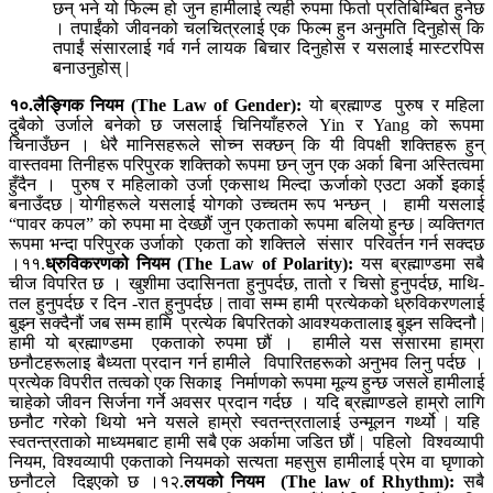
छन् भने यो फिल्म हो जुन हामीलाई त्यही रुपमा फिर्ता प्रतिबिम्बित हुनेछ
। तपाईंको जीवनको चलचित्रलाई एक फिल्म हुन अनुमति दिनुहोस् कि
तपाईं संसारलाई गर्व गर्न लायक बिचार दिनुहोस र यसलाई मास्टरपिस
बनाउनुहोस् |
१०.
लैङ्गिक नियम (
The Law of Gender):
यो ब्रह्माण्ड पुरुष र महिला
दुबैको उर्जाले बनेको छ जसलाई चिनियाँहरुले Yin र Yang को रूपमा
चिनाउँछन । धेरै मानिसहरूले सोच्न सक्छन् कि यी विपक्षी शक्तिहरू हुन्
वास्तवमा तिनीहरू परिपुरक शक्तिको रूपमा छन् जुन एक अर्का बिना अस्तित्वमा
हुँदैन । पुरुष र महिलाको उर्जा एकसाथ मिल्दा ऊर्जाको एउटा अर्को इकाई
बनाउँदछ | योगीहरूले यसलाई योगको उच्चतम रूप भन्छन् । हामी यसलाई
“पावर कपल” को रुपमा मा देख्छौं जुन एकताको रूपमा बलियो हुन्छ | व्यक्तिगत
रूपमा भन्दा परिपुरक उर्जाको एकता को शक्तिले संसार परिवर्तन गर्न सक्दछ
।११.
ध्रुविकरणको नियम (
The Law of Polarity):
यस ब्रह्माण्डमा सबै
चीज विपरित छ । खुशीमा उदासिनता हुनुपर्दछ, तातो र चिसो हुनुपर्दछ, माथि-
तल हुनुपर्दछ र दिन -रात हुनुपर्दछ | तावा सम्म हामी प्रत्येकको ध्रुविकरणलाई
बुझ्न सक्दैनौं जब सम्म हामि प्रत्येक बिपरितको आवश्यकतालाइ बुझ्न सक्दिनौ |
हामी यो ब्रह्माण्डमा एकताको रुपमा छौं । हामीले यस संसारमा हाम्रा
छनौटहरूलाइ बैध्यता प्रदान गर्न हामीले विपारितहरूको अनुभव लिनु पर्दछ ।
प्रत्येक विपरीत तत्वको एक सिकाइ निर्माणको रूपमा मूल्य हुन्छ जसले हामीलाई
चाहेको जीवन सिर्जना गर्ने अवसर प्रदान गर्दछ । यदि ब्रह्माण्डले हाम्रो लागि
छनौट गरेको थियो भने यसले हाम्रो स्वतन्त्रतालाई उन्मूलन गर्थ्यो | यहि
स्वतन्त्रताको माध्यमबाट हामी सबै एक अर्कामा जडित छौं | पहिलो विश्वव्यापी
नियम, विश्वव्यापी एकताको नियमको सत्यता महसुस हामीलाई प्रेम वा घृणाको
छनौटले दिइएको छ ।१२.
लयको नियम
(The law of Rhythm):
सबै