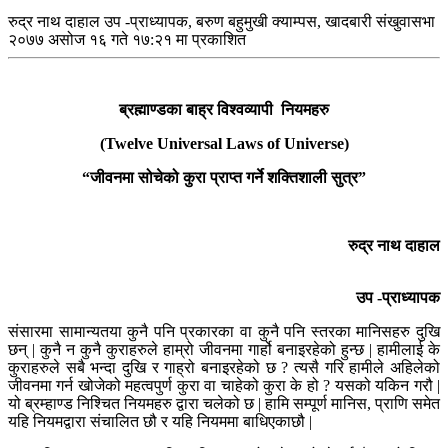
रुद्र नाथ दाहाल
उप -प्राध्यापक, बरुण बहुमुखी क्याम्पस, खादबारी संखुवासभा
२०७७ असोज १६ गते १७:२१ मा प्रकाशित
ब्रह्माण्डका बाह्र विश्वव्यापी नियमहरु
(
Twelve Universal Laws of Universe)
“जीवनमा सोचेको कुरा प्राप्त गर्ने शक्तिशाली सुत्र”
रुद्र नाथ दाहाल
उप -प्राध्यापक
संसारमा सामान्यतया कुनै पनि प्रकारका वा कुनै पनि स्तरका मानिसहरु दुखि
छन् | कुनै न कुनै कुराहरुले हाम्रो जीवनमा गार्हो बनाइरहेको हुन्छ | हामीलाई के
कुराहरुले सबै भन्दा दुखि र गाह्रो बनाइरहेको छ ? त्यसै गरि हामीले अहिलेको
जीवनमा गर्न खोजेको महत्वपुर्ण कुरा वा चाहेको कुरा के हो ? यसको यकिन गरौ |
यो ब्रम्हाण्ड निश्चित नियमहरु द्वारा चलेको छ | हामि सम्पूर्ण मानिस, प्राणि समेत
यहि नियमद्वारा संचालित छौ र यहि नियममा बाधिएकाछौ |