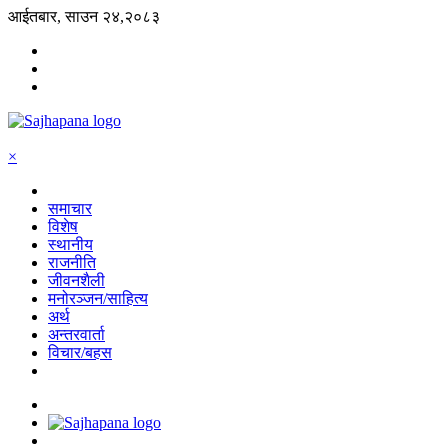
आईतबार, साउन २४,२०८३
×
समाचार
विशेष
स्थानीय
राजनीति
जीवनशैली
मनोरञ्जन/साहित्य
अर्थ
अन्तरवार्ता
विचार/बहस