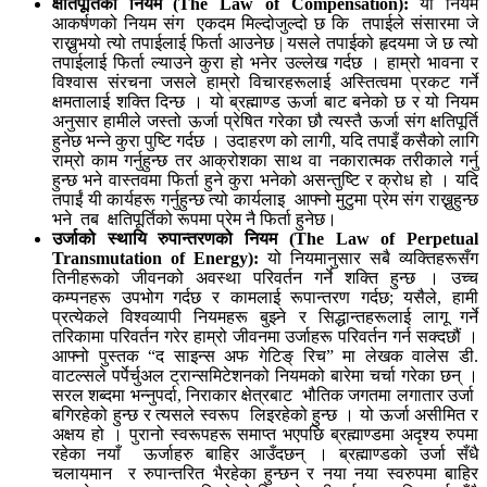
क्षतिपूर्तिको नियम
(The Law of Compensation):
यो नियम
आकर्षणको नियम संग एकदम मिल्दोजुल्दो छ कि तपाईले संसारमा जे
राख्नुभयो त्यो तपाईलाई फिर्ता आउनेछ | यसले तपाईको हृदयमा जे छ त्यो
तपाईलाई फिर्ता ल्याउने कुरा हो भनेर उल्लेख गर्दछ । हाम्रो भावना र
विश्वास संरचना जसले हाम्रो विचारहरूलाई अस्तित्वमा प्रकट गर्ने
क्षमतालाई शक्ति दिन्छ । यो ब्रह्माण्ड ऊर्जा बाट बनेको छ र यो नियम
अनुसार हामीले जस्तो ऊर्जा प्रेषित गरेका छौ त्यस्तै ऊर्जा संग क्षतिपूर्ति
हुनेछ भन्ने कुरा पुष्टि गर्दछ । उदाहरण को लागी, यदि तपाइँ कसैको लागि
राम्रो काम गर्नुहुन्छ तर आक्रोशका साथ वा नकारात्मक तरीकाले गर्नु
हुन्छ भने वास्तवमा फिर्ता हुने कुरा भनेको असन्तुष्टि र क्रोध हो । यदि
तपाईं यी कार्यहरू गर्नुहुन्छ त्यो कार्यलाइ आफ्नो मुटुमा प्रेम संग राख्नुहुन्छ
भने तब क्षतिपूर्तिको रूपमा प्रेम नै फिर्ता हुनेछ।
उर्जाको स्थायि रुपान्तरणको नियम (
The Law of Perpetual
Transmutation of Energy):
यो नियमानुसार सबै व्यक्तिहरूसँग
तिनीहरूको जीवनको अवस्था परिवर्तन गर्ने शक्ति हुन्छ । उच्च
कम्पनहरू उपभोग गर्दछ र कामलाई रूपान्तरण गर्दछ; यसैले, हामी
प्रत्येकले विश्वव्यापी नियमहरू बुझ्ने र सिद्धान्तहरूलाई लागू गर्ने
तरिकामा परिवर्तन गरेर हाम्रो जीवनमा उर्जाहरू परिवर्तन गर्न सक्दछौं ।
आफ्नो पुस्तक “द साइन्स अफ गेटिङ् रिच” मा लेखक वालेस डी.
वाटल्सले पर्पेर्चुअल ट्रान्समिटेशनको नियमको बारेमा चर्चा गरेका छन् ।
सरल शब्दमा भन्नुपर्दा, निराकार क्षेत्रबाट भौतिक जगतमा लगातार उर्जा
बगिरहेको हुन्छ र त्यसले स्वरूप लिइरहेको हुन्छ । यो ऊर्जा असीमित र
अक्षय हो । पुरानो स्वरूपहरू समाप्त भएपछि ब्रह्माण्डमा अदृश्य रुपमा
रहेका नयाँ ऊर्जाहरु बाहिर आउँदछन् । ब्रह्माण्डको उर्जा सँधै
चलायमान र रुपान्तरित भैरहेका हुन्छन र नया नया स्वरुपमा बाहिर