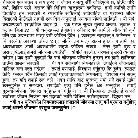
चीजको एक चक्र र लय हुन्छ । जीवन र मृत्यु सँधै जोडिएको छ, हिउँद पछि
वर्षा, शिशिर पछी वसन्त गरि विभिन्न ऋतुहरुमा बदलिन्छ | हामी वर्षौंको लागि
विवाहित हुन सक्दछौं र त्यसपछि आफैलाई अविवाहित वा प्रशस्त जीवन
बिताएको पाउँदछौं र हामी एक दिन आफुलाई अभावमा रहेको पाउँदछौं । यी सबै
ब्रह्माण्डको प्राकृतिक चक्र हो । एक पटक सुन्दर गुलाब अन्ततः सुकछ र
धुलोमा बिलाउछ । यी चक्रहरूलाई बुझ्ने र स्वीकार गर्दा हामीले जीवनको कुनै
पनि एक अवस्थामा मात्र बढी जोडिन हुँदैन । ज्वारहरू उठ्दछन् र फेरिन्छन र
यि प्रत्येक अबस्था उचित छन् ; जीवन तब मात्र सहज हुन्छ जब हामी एक
अबस्थाबाट अर्को अबस्थासँग सहजै जोडिन सक्छौ नत्र हामी दुख र
असन्तुष्टिलाई हाम्रो जीवनमा ल्याउँछौं । योगीले प्रत्येक चरणलाई उस्तै व्यवहार
गर्दछन् | जब हामी बुझ्दछौं कि सबै चीजहरू परिवर्तन हुन्छन् तव हामी शान्तिको
ठाउँमा आउन सक्दछौं । यी १२ सर्वव्यापी नियमहरुले तपाईंको जीवनलाई
मालिक बन्न मद्दत गर्दछन । तपाईं यसलाई विश्वास गर्नुहुन्छ कि हुदैन त्यसले
केहि फरक पर्दैन किनकी तपाईं गुरुत्वाकर्षणको नियमलाई विश्वास गर्न सक्नु
हुन्न, तर यदि तपाईं एक तले भवन माथि बाट फुत्कनु भयो भने तपाईं भूईमा
खस्नुहुनेछ र सम्भवतः तपाईंको मृत्यु पनि हुनेछ अब भन्नुहोस तपाईं
गुरुत्वाकर्षणमा विश्वास गर्नुहुन्छ वा गर्नुहुन्न । यी नियमहरू तपाईंलाई आफ्नो
सर्वोत्तम जीवन सिर्जना गर्न मद्दतको लागि विभिन्न स्रोतहरुबाट दिएका छन् ।
“यी १२ युनिभर्सल नियमहरूलाइ तपाइको जीवनमा लागु गर्ने प्रयास गर्नुहोस्
तपाई आफ्नो जीवनमा प्रभुत्व पाउनुहुनेछ।”