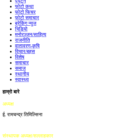
पर्यटन
फोटो कथा
फोटो फिचर
फोटो समाचार
ब्रेकिंग न्युज
भिडियो
मनोरञ्जन/साहित्य
राजनीति
वातावरण-कृषि
विचार/बहस
विशेष
समाचार
समाज
स्थानीय
स्वास्थ्य
हाम्रो बारे
अध्यक्ष
ई. रामचन्द्र तिमिल्सिना
संस्थापक अध्यक्ष/सल्लाहकार