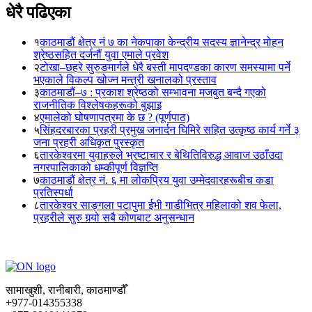
धेरै पढिएका
१
काठमाडौं क्षेत्र नं ७ का नेकपाका केन्द्रीय सदस्य ज्ञानेन्द्र मोहन
श्रेष्ठसहित दर्जनौं युवा एमाले प्रवेश
२
टोखा–छहरे सुरुङमार्गले धेरै बस्ती मापदण्डका कारण समस्यामा पर्ने
भएकाले विकल्प खोज्न मन्त्री खनालको प्रस्ताव
३
काठमाडौं–७ : प्रकाश श्रेष्ठको सम्भावना मजबुत बन्दै गएको
राजनीतिक विश्लेषकहरूको बुझाइ
४
एमालेको घोषणापत्रमा के छ ? (पूर्णपाठ)
५
सिंहदरबारका प्रहरी प्रमुख जनार्दन घिमिरे सहित उत्कृष्ठ कार्य गर्ने ३
जना प्रहरी अधिकृत पुरस्कृत
६
तारकेश्वरमा युवाहरुले भ्रष्टाचार र बेथितिविरुद्ध आवाज उठाँउदा
नगरपालिकाको धम्कीपूर्ण विज्ञप्ति
७
काठमाडौं क्षेत्र नं. ६ मा लोकप्रिय युवा उम्मेदवारहरूबीच कडा
प्रतिस्पर्धा
८
तारकेश्वर साङ्गला पटापुमा ईभी गाडीभित्र महिलाको शव फेला,
प्रहरीले सुरु गर्‍यो सबै कोणबाट अनुसन्धान
सामाखुशी, रानीबारी, काठमाण्डौँ
+977-014355338