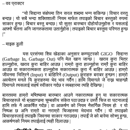
– वव प्राक्टर
“यो सिद्दान्त संक्षेपमा तिन सरल शब्दमा भन्न सकिन्छ | विचार वस्तु
बन्दछ | यो सबै भन्दा शक्तिशाली नियम मार्फत तपाइको बिचार बस्तुको रुपमा
साकार हुन्छ | बिचार बस्तु बन्दछ | यो सुत्र बारम्बार दोहोर्याउनुहोस र यसलाई
आफ्नो चेतना अनि जागरुकतामा उतार्नुहोस | तपाइको बिचार बस्तुमा परिणत हुन्छ
|”
– माइक डुली
यस प्रसंगमा शिव खेडाका अनुसार कम्प्युटरको GIGO सिद्दान्त
(Garbage In, Garbage Out) पनि मेल खान जान्छ | खराव कुरा भित्र
हाल्नुहोस, खराव कुरा बाहिर आउछ | राम्रो कुरा हाल्नुहोस राम्रै कुरा बाहिर
आउछ वा सकारात्मकता हाल्नुहोस सकारात्मक कुरा नै बाहिर आउछ | हाम्रो
जीवनमा भित्रिने (Input) र बाहिरिने (Output) कुराहरु बराबर हुन्छन | हाम्रो
अवचेतन मनले यि कुराहरुमा भेद भाव गर्दैन | हामि दिमागले जे राख्न चाहन्छौ
दिमागले त्यसलाई सहर्ष स्वीकार गर्दछ र व्यबहारमा त्यहि देखिन्छ |
बास्तवमा हाम्रो मष्तिष्कमा बारम्बार आउने नकारात्मक हुन् या सकारात्मक
बिचारहरुले यो ब्रह्माण्डमा चुम्बकीय संकेत पठाउदछ र उस्तै चिज वा घटनालाई
हामि तर्फ नै आकर्षित गर्दछ | वा आकर्षण को नियम नैसर्गिक नियम हो र यो
निष्पक्ष छ अनि राम्रो वा नराम्रो चिजहरुमा भेदभाव गर्दैन | यो तपाइको
बिचारहरुलाई तपाइकै जिवनमा साकार गराउदछ | तपाइँ जे को बारेमा सोच्नु हुन्छ,
आकर्षणको नियम तपाईलाई त्यही दिलाउछ |