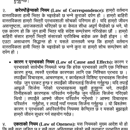
हुनुहुनेछ |
२.
करेस्पोंड़ेन्सको नियम
(Law of Correspondence):
हाम्रो वर्तमान
वास्तविकता हामी भित्र के भइरहेको छ भन्ने कुराको दर्पण हो । हाम्रो बाहिरी
वास्तविकता हाम्रो भित्री प्रभावशाली सोचको परिणाम हो। यदि हाम्रो जीवन
असन्तुष्टता, अराजकताले भरिएको छ वा केवल सीधा अपूर्ण भैरहेको छ भने, यो
एक कारण हो कि जुन हामी भित्र यहि संदेश सम्प्रेसण गरिरहेका छौं । हाम्रो
बाहिरी संसार हाम्रो भित्री संसारको प्रतिबिम्ब बाहेक अरु केही होइन । यो
एउटा असाधारण सिद्धान्त हो र यसले वास्तवमै भन्छ कि हाम्रो वर्तमान
वास्तविकता हामी भित्र के भइरहेको छ भन्ने कुरा वा हाम्रो सोच सम्प्रेषण को
दर्पण हो ।
कारण र प्रभावको नियम
(Law of Cause and Effects):
कारण र
प्रभावको सार्वभौम नियमले भन्छ कि हरेक प्रभावको लागि एक निश्चित
कारण हुन्छ, त्यस्तै प्रत्येक कारणका लागि एक निश्चित प्रभाव छ ।
तपाइँका विचारहरू, आचरणहरू, र कार्यहरूले विशिष्ट प्रभावहरू सिर्जना
गर्दछ जुन प्रकट हुन्छ र तपाइँको जीवनलाई सिर्जना गर्नुहुन्छ | यदि तपाईं
आफूले सिर्जना गरेको प्रभावहरूमा खुसी हुनुहुन्न भने, तपाईंले
तिनीहरूको कारणहरू परिवर्तन गर्नुपर्नेछ जुन पहिला सिर्जना गरिएको
थियो | तपाईंले आफ्नो जीवन परिवर्तन गर्नुभयो ? आफ्ना विचारहरू
परिवर्तन गर्नुहोस्, र तपाईं नयाँ गन्तव्य सिर्जना गर्नुहुन्छ । यो बिश्लेष्ण
कारण र प्रभावको अपरिवर्तनीय नियममा केन्द्रित छ र यसको बुझाइले
हाम्रो जीवन सुधार गर्न सहयोग गर्दछ।
४.
एकताको नियम
(Law of Oneness):
यस नियमको मुख्य आदेश यो हो
कि सबै कुरा जडित छ र सबै कुरा अस्तित्वमा रहेको सबै कुराबाट प्रभावित हुन्छ