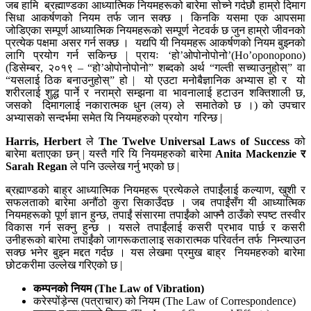
जब हामि ब्रह्माण्डका आध्यात्मिक नियमहरूको बारेमा सोच्ने गर्दछौ हाम्रो दिमाग
सिधा आकर्षणको नियम तर्फ जान सक्छ । किनकि यसमा एक आपसमा
जोडिएका सम्पूर्ण आध्यात्मिक नियमहरूको सम्पूर्ण नेटवर्क छ जुन हाम्रो जीवनको
प्रत्येक पक्षमा असर गर्न सक्छ । यद्यपि यी नियमहरू आकर्षणको नियम बुझ्नको
लागि प्रयोग गर्न सकिन्छ | प्रायः ‘हो’ओपोनोपोनो’(Ho’oponopono)
(डिसेम्बर, २०१९ – “हो’ओपोनोपोनो” शब्दको अर्थ “गल्ती सच्याउनुहोस्” वा
“यसलाई ठिक बनाउनुहोस्” हो | यो एउटा मनोबैज्ञानिक अभ्यास हो र यो
शरीरलाई शुद्ध पार्ने र नराम्रो सम्झना वा भावनालाई हटाउन शक्तिशाली छ,
जसको दिमागलाई नकारात्मक धुन (लय) ले समातेको छ ।) को उपचार
अभ्यासको सन्दर्भमा समेत यि नियमहरुको प्रयोग गरिन्छ |
Harris, Herbert
ले
The Twelve Universal Laws
of Success
को
बारेमा बताएका छन् | यस्तै गरि यि नियमहरुको बारेमा
Anita Mackenzie र
Sarah Regan
ले पनि उल्लेख गर्नु भएको छ |
ब्रह्माण्डको बाह्र आध्यात्मिक नियमहरू प्रत्येकले तपाईंलाई कल्याण, खुशी र
सफलताको बारेमा अनौंठो कुरा सिकाउँदछ । जब तपाईंसँग यी आध्यात्मिक
नियमहरूको पूर्ण ज्ञान हुन्छ, तपाईं संसारमा तपाईंको आफ्नै ठाउँको स्पष्ट तस्वीर
विकास गर्न सक्नु हुन्छ । यसले तपाईंलाई कसरी प्रभाव पार्छ र कसरी
उनीहरूको बारेमा तपाईंको जागरूकतालाइ सकारात्मक परिवर्तन तर्फ निम्त्याउन
सक्छ भनेर बुझ्न मद्दत गर्दछ । यस लेखमा प्रमुख बाह्र नियमहरुको बारेमा
छोटकरीमा उल्लेख गरिएको छ |
कम्पनको नियम (
The Law of Vibration)
करेस्पोंड़ेन्स (पत्राचार) को नियम (The Law of Correspondence)