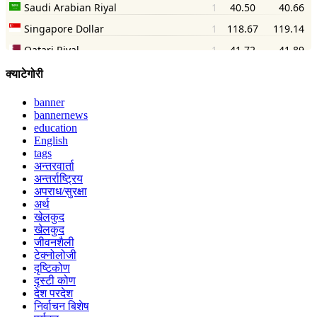
क्याटेगोरी
banner
bannernews
education
English
tags
अन्तरवार्ता
अन्तर्राष्ट्रिय
अपराध/सुरक्षा
अर्थ
खेलकुद
खेलकुद
जीवनशैली
टेक्नोलोजी
दृष्टिकोण
दृस्टी कोण
देश परदेश
निर्वाचन बिशेष