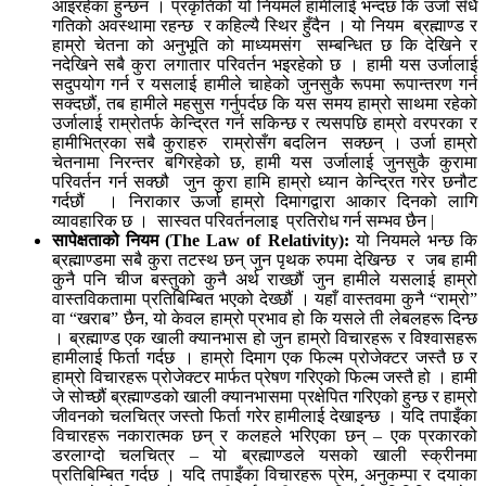
आइरहेका हुन्छन । प्रकृतिको यो नियमले हामीलाई भन्दछ कि उर्जा सँधै
गतिको अवस्थामा रहन्छ र कहिल्यै स्थिर हुँदैन । यो नियम ब्रह्माण्ड र
हाम्रो चेतना को अनुभूति को माध्यमसंग सम्बन्धित छ कि देखिने र
नदेखिने सबै कुरा लगातार परिवर्तन भइरहेको छ । हामी यस उर्जालाई
सदुपयोग गर्न र यसलाई हामीले चाहेको जुनसुकै रूपमा रूपान्तरण गर्न
सक्दछौं, तब हामीले महसुस गर्नुपर्दछ कि यस समय हाम्रो साथमा रहेको
उर्जालाई राम्रोतर्फ केन्द्रित गर्न सकिन्छ र त्यसपछि हाम्रो वरपरका र
हामीभित्रका सबै कुराहरु राम्रोसँग बदलिन सक्छन् । उर्जा हाम्रो
चेतनामा निरन्तर बगिरहेको छ, हामी यस उर्जालाई जुनसुकै कुरामा
परिवर्तन गर्न सक्छौ जुन कुरा हामि हाम्रो ध्यान केन्द्रित गरेर छनौट
गर्दछौं । निराकार ऊर्जा हाम्रो दिमागद्वारा आकार दिनको लागि
व्यावहारिक छ । सास्वत परिवर्तनलाइ प्रतिरोध गर्न सम्भव छैन |
सापेक्षताको नियम (
The Law of Relativity):
यो नियमले भन्छ कि
ब्रह्माण्डमा सबै कुरा तटस्थ छन् जुन पृथक रुपमा देखिन्छ र जब हामी
कुनै पनि चीज बस्तुको कुनै अर्थ राख्छौं जुन हामीले यसलाई हाम्रो
वास्तविकतामा प्रतिबिम्बित भएको देख्छौं । यहाँ वास्तवमा कुनै “राम्रो”
वा “खराब” छैन, यो केवल हाम्रो प्रभाव हो कि यसले ती लेबलहरू दिन्छ
। ब्रह्माण्ड एक खाली क्यानभास हो जुन हाम्रो विचारहरू र विश्वासहरू
हामीलाई फिर्ता गर्दछ । हाम्रो दिमाग एक फिल्म प्रोजेक्टर जस्तै छ र
हाम्रो विचारहरू प्रोजेक्टर मार्फत प्रेषण गरिएको फिल्म जस्तै हो । हामी
जे सोच्छौं ब्रह्माण्डको खाली क्यानभासमा प्रक्षेपित गरिएको हुन्छ र हाम्रो
जीवनको चलचित्र जस्तो फिर्ता गरेर हामीलाई देखाइन्छ । यदि तपाइँका
विचारहरू नकारात्मक छन् र कलहले भरिएका छन् – एक प्रकारको
डरलाग्दो चलचित्र – यो ब्रह्माण्डले यसको खाली स्क्रीनमा
प्रतिबिम्बित गर्दछ । यदि तपाइँका विचारहरू प्रेम, अनुकम्पा र दयाका