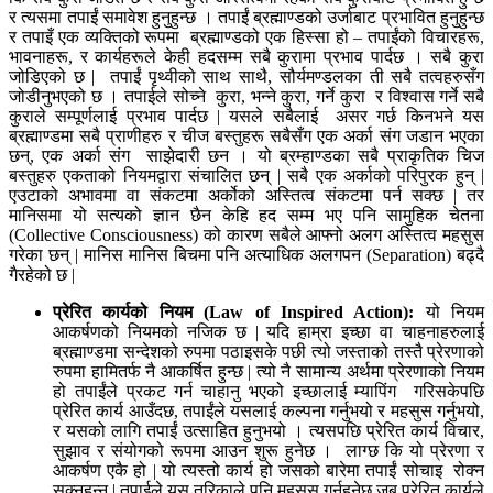
र त्यसमा तपाईं समावेश हुनुहुन्छ । तपाईं ब्रह्माण्डको उर्जाबाट प्रभावित हुनुहुन्छ
र तपाइँ एक व्यक्तिको रूपमा ब्रह्माण्डको एक हिस्सा हो – तपाईंको विचारहरू,
भावनाहरू, र कार्यहरूले केही हदसम्म सबै कुरामा प्रभाव पार्दछ । सबै कुरा
जोडिएको छ | तपाईं पृथ्वीको साथ साथै, सौर्यमण्डलका ती सबै तत्वहरुसँग
जोडीनुभएको छ । तपाईले सोच्ने कुरा, भन्ने कुरा, गर्ने कुरा र विश्वास गर्ने सबै
कुराले सम्पूर्णलाई प्रभाव पार्दछ | यसले सबैलाई असर गर्छ किनभने यस
ब्रह्माण्डमा सबै प्राणीहरु र चीज बस्तुहरू सबैसँग एक अर्का संग जडान भएका
छन्, एक अर्का संग साझेदारी छन । यो ब्रम्हाण्डका सबै प्राकृतिक चिज
बस्तुहरु एकताको नियमद्वारा संचालित छन् | सबै एक अर्काको परिपुरक हुन् |
एउटाको अभावमा वा संकटमा अर्कोको अस्तित्व संकटमा पर्न सक्छ | तर
मानिसमा यो सत्यको ज्ञान छैन केहि हद सम्म भए पनि सामुहिक चेतना
(Collective Consciousness) को कारण सबैले आफ्नो अलग अस्तित्व महसुस
गरेका छन् | मानिस मानिस बिचमा पनि अत्याधिक अलगपन (Separation) बढ्दै
गैरहेको छ |
प्रेरित कार्यको नियम (
Law of Inspired Action):
यो नियम
आकर्षणको नियमको नजिक छ | यदि हाम्रा इच्छा वा चाहनाहरुलाई
ब्रह्माण्डमा सन्देशको रुपमा पठाइसके पछी त्यो जस्ताको तस्तै प्रेरणाको
रुपमा हामितर्फ नै आकर्षित हुन्छ | त्यो नै सामान्य अर्थमा प्रेरणाको नियम
हो तपाईंले प्रकट गर्न चाहानु भएको इच्छालाई म्यापिंग गरिसकेपछि
प्रेरित कार्य आउँदछ, तपाईंले यसलाई कल्पना गर्नुभयो र महसुस गर्नुभयो,
र यसको लागि तपाईं उत्साहित हुनुभयो । त्यसपछि प्रेरित कार्य विचार,
सुझाव र संयोगको रूपमा आउन शुरू हुनेछ । लाग्छ कि यो प्रेरणा र
आकर्षण एकै हो | यो त्यस्तो कार्य हो जसको बारेमा तपाईं सोचाइ रोक्न
सक्नुहुन्न | तपाईले यस तरिकाले पनि महसुस गर्नुहुनेछ जब प्रेरित कार्यले