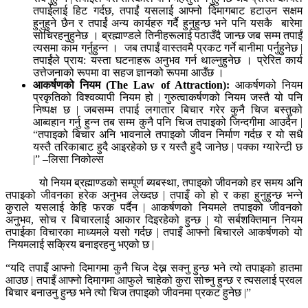
तपाईलाई हिट गर्दछ, तपाईं यसलाई आफ्नो दिमागबाट हटाउन सक्षम
हुनुहुने छैन र तपाईं अन्य कार्यहरु गर्दै हुनुहुन्छ भने पनि यसकै बारेमा
सोचिरहनुहुनेछ । ब्रह्माण्डले तिनीहरूलाई पठाउँदै जान्छ जब सम्म तपाईं
त्यसमा काम गर्नुहुन्न । जब तपाईं वास्तवमै प्रकट गर्ने बानीमा पर्नुहुनेछ |
तपाईंले प्राय: यस्ता घटनाहरू अनुभव गर्न थाल्नुहुनेछ । प्रेरित कार्य
उत्तेजनाको रूपमा वा सहज ज्ञानको रूपमा आउँछ ।
आकर्षणको नियम
(The Law of Attraction):
आकर्षणको नियम
प्रकृतिको विश्वव्यापी नियम हो | गुरुत्वाकर्षणको नियम जस्तै यो पनि
निष्पक्ष छ | जबसम्म तपाई लगातार बिचार गरेर कुनै चिज बस्तुको
आब्वहान गर्नु हुन्न तब सम्म कुनै पनि चिज तपाइको जिन्दगीमा आउदैन |
“तपाइको बिचार अनि भावनाले तपाइको जीवन निर्माण गर्दछ र यो सधै
यस्तै तरिकाबाट हुदै आइरहेको छ र यस्तै हुदै जानेछ | पक्का ग्यारेन्टी छ
|” –लिसा निकोल्स
यो नियम ब्रह्माण्डको सम्पूर्ण ब्यबस्था, तपाइको जीवनको हर समय अनि
तपाइको जीवनका हरेक अनुभव लेख्दछ | तपाइँ को हो र कहा हुनुहुन्छ भन्ने
कुराले यसलाई केहि फरक पर्दैन | आकर्षणको नियमले तपाइको जीवनको
अनुभव, सोच र बिचारलाई आकार दिइरहेको हुन्छ | यो सर्बशक्तिमान नियम
तपाईका विचारका माध्यमले यसो गर्दछ | तपाइँ आफ्नो बिचारले आकर्षणको यो
नियमलाई सक्रिय बनाइरहनु भएको छ |
“यदि तपाइँ आफ्नो दिमागमा कुनै चिज देख्न सक्नु हुन्छ भने त्यो तपाइको हातमा
आउछ | तपाइँ आफ्नो दिमागमा आफुले चाहेको कुरा सोच्नु हुन्छ र त्यसलाई प्रवल
बिचार बनाउनु हुन्छ भने त्यो चिज तपाइको जीवनमा प्रकट हुनेछ |”