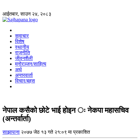
आईतबार, साउन २४, २०८३
समाचार
विशेष
स्थानीय
राजनीति
जीवनशैली
मनोरञ्जन/साहित्य
अर्थ
अन्तरवार्ता
विचार/बहस
नेपाल कसैको छोटे भाई होइन ः नेकपा महासचिव
(अन्तर्वार्ता)
साझापाना
२०७७ जेठ १३ गते २१:०९ मा प्रकाशित