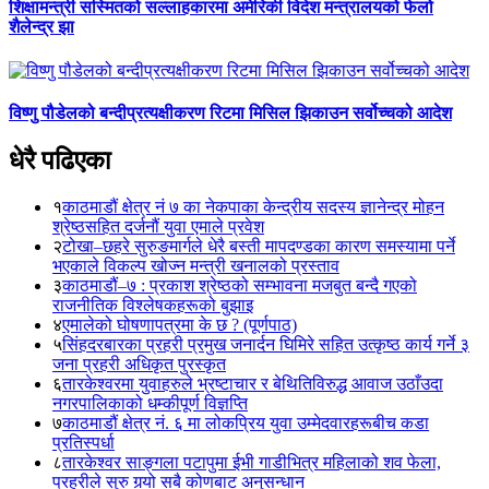
शिक्षामन्त्री सस्मितको सल्लाहकारमा अमेरिकी विदेश मन्त्रालयको फेलो
शैलेन्द्र झा
विष्णु पौडेलको बन्दीप्रत्यक्षीकरण रिटमा मिसिल झिकाउन सर्वोच्चको आदेश
धेरै पढिएका
१
काठमाडौं क्षेत्र नं ७ का नेकपाका केन्द्रीय सदस्य ज्ञानेन्द्र मोहन
श्रेष्ठसहित दर्जनौं युवा एमाले प्रवेश
२
टोखा–छहरे सुरुङमार्गले धेरै बस्ती मापदण्डका कारण समस्यामा पर्ने
भएकाले विकल्प खोज्न मन्त्री खनालको प्रस्ताव
३
काठमाडौं–७ : प्रकाश श्रेष्ठको सम्भावना मजबुत बन्दै गएको
राजनीतिक विश्लेषकहरूको बुझाइ
४
एमालेको घोषणापत्रमा के छ ? (पूर्णपाठ)
५
सिंहदरबारका प्रहरी प्रमुख जनार्दन घिमिरे सहित उत्कृष्ठ कार्य गर्ने ३
जना प्रहरी अधिकृत पुरस्कृत
६
तारकेश्वरमा युवाहरुले भ्रष्टाचार र बेथितिविरुद्ध आवाज उठाँउदा
नगरपालिकाको धम्कीपूर्ण विज्ञप्ति
७
काठमाडौं क्षेत्र नं. ६ मा लोकप्रिय युवा उम्मेदवारहरूबीच कडा
प्रतिस्पर्धा
८
तारकेश्वर साङ्गला पटापुमा ईभी गाडीभित्र महिलाको शव फेला,
प्रहरीले सुरु गर्‍यो सबै कोणबाट अनुसन्धान