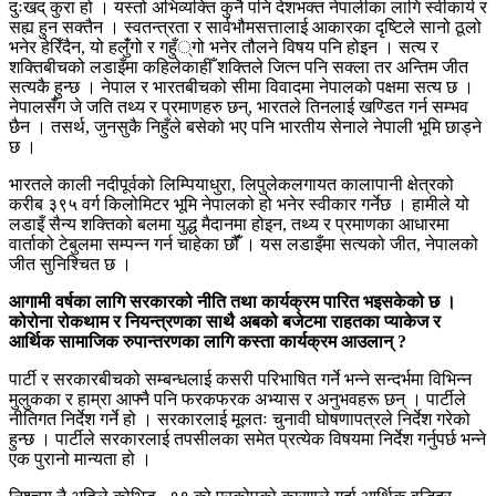
दुःखद् कुरा हो । यस्तो अभिव्यक्ति कुनै पनि देशभक्त नेपालीका लागि स्वीकार्य र
सह्य हुन सक्तैन । स्वतन्त्रता र सार्वभौमसत्तालाई आकारका दृष्टिले सानो ठूलो
भनेर हेरिँदैन, यो हलुंँगो र गहुँ्गो भनेर तौलने विषय पनि होइन । सत्य र
शक्तिबीचको लडाइँमा कहिलेकाहीँ शक्तिले जित्न पनि सक्ला तर अन्तिम जीत
सत्यकै हुन्छ । नेपाल र भारतबीचको सीमा विवादमा नेपालको पक्षमा सत्य छ ।
नेपालसँंग जे जति तथ्य र प्रमाणहरु छन्, भारतले तिनलाई खण्डित गर्न सम्भव
छैन । तसर्थ, जुनसुकै निहुँले बसेको भए पनि भारतीय सेनाले नेपाली भूमि छाड्ने
छ ।
भारतले काली नदीपूर्वको लिम्पियाधुरा, लिपुलेकलगायत कालापानी क्षेत्रको
करीब ३९५ वर्ग किलोमिटर भूमि नेपालको हो भनेर स्वीकार गर्नेछ । हामीले यो
लडाइँ सैन्य शक्तिको बलमा युद्ध मैदानमा होइन, तथ्य र प्रमाणका आधारमा
वार्ताको टेबुलमा सम्पन्न गर्न चाहेका छौंँ । यस लडाइँमा सत्यको जीत, नेपालको
जीत सुनिश्चित छ ।
आगामी वर्षका लागि सरकारको नीति तथा कार्यक्रम पारित भइसकेको छ ।
कोरोना रोकथाम र नियन्त्रणका साथै अबको बजेटमा राहतका प्याकेज र
आर्थिक सामाजिक रुपान्तरणका लागि कस्ता कार्यक्रम आउलान् ?
पार्टी र सरकारबीचको सम्बन्धलाई कसरी परिभाषित गर्ने भन्ने सन्दर्भमा विभिन्न
मुलुकका र हाम्रा आफ्नै पनि फरकफरक अभ्यास र अनुभवहरू छन् । पार्टीले
नीतिगत निर्देश गर्ने हो । सरकारलाई मूलतः चुनावी घोषणापत्रले निर्देश गरेको
हुन्छ । पार्टीले सरकारलाई तपसीलका समेत प्रत्येक विषयमा निर्देश गर्नुपर्छ भन्ने
एक पुरानो मान्यता हो ।