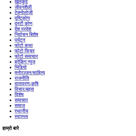
खेलकुद
जीवनशैली
टेक्नोलोजी
दृष्टिकोण
दृस्टी कोण
देश परदेश
निर्वाचन बिशेष
पर्यटन
फोटो कथा
फोटो फिचर
फोटो समाचार
ब्रेकिंग न्युज
भिडियो
मनोरञ्जन/साहित्य
राजनीति
वातावरण-कृषि
विचार/बहस
विशेष
समाचार
समाज
स्थानीय
स्वास्थ्य
हाम्रो बारे