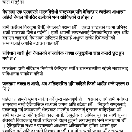
चाल मात्रै हो ।
नेपालमा एक प्रकारले भारतविरोधी राष्ट्रवाद पनि देखिन्छ र त्यसैका आधारमा
अहिले नेपाल चीनतिर ढल्केको भन्न खोजिएको त होइन ?
हामी कसैका विरुद्धमा छैनौँ, नेपालको पक्षमा छौँ । एउटा राष्ट्रको पक्षमा उभिएर
अर्काे राष्ट्रको विरोध गर्दैनौँ । हामी आपसी सम्बन्धलाई विषयकेन्द्रित भएर अघि
बढाउन चाहन्छौँ, नेपालको राष्ट्रिय हितलाई अक्षुण्ण राखेर छिमेकसँगको
सम्बन्धलाई अगाडि बढाउन चाहन्छौँ ।
संविधान जारी हुँदा नेपालको वास्तविक नक्शा अनुसूचीमा राख्न कसरी छुट हुन
गयो त ?
त्यसबेला हामी संविधान निर्माणमै केन्द्रित भयौँ र चलनचल्तीमा रहेको नक्शालाई
संविधानमा समावेश गरियो ।
जनतामा नक्शा त आयो, अब अतिक्रमित भूमि कहिले फिर्ता आउँछ भन्ने प्रश्न छ
नि ?
पहिला त हाम्रो भूभाग यकिन गर्ने कुरा महत्वपूर्ण हो । यसका लागि हामी मनोगत
आग्रहमा नभई ऐतिहासिक तथ्यको जगमा अघि बढेका छौँ । सिङ्गो राष्ट्रलाई
एकताबद्ध गर्दै कालापानी क्षेत्रबाट भारतीय फौजलाई हटाउन चाहिरहेका छौँ ।
हामी भारतबाट अतिक्रमित कालापानी, लिपुलेक र लिम्पियाधुराका साथै सुस्ता
क्षेत्रको विवादलाई थाती राखिरहने होइन टुङ्गो लगाउनुपर्छ भन्ने मान्यतामा छौँ
। ऐतिहासिक तथ्य र प्रमाणको आधारमा अतिक्रमित भूमिमा आफ्नो हक
स्थापित गर्न सकिन्छ भन्ने विश्वासमा छौंँ । हामी सत्यको पक्षमा छौंँ र सत्यका