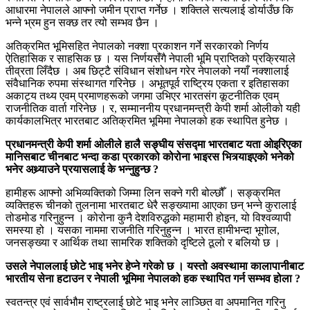
आधारमा नेपालले आफ्नो जमीन प्राप्त गर्नेछ । शक्तिले सत्यलाई डोर्याउँछ कि
भन्ने भ्रम हुन सक्छ तर त्यो सम्भव छैन ।
अतिक्रमित भूमिसहित नेपालको नक्शा प्रकाशन गर्ने सरकारको निर्णय
ऐतिहासिक र साहसिक छ । यस निर्णयसंँगै नेपाली भूमि प्राप्तिको प्रक्रियाले
तीव्रता लिँदैछ । अब छिट्टै संविधान संशोधन गरेर नेपालको नयाँ नक्शालाई
संवैधानिक रुपमा संस्थागत गरिनेछ । अभूतपूर्व राष्ट्रिय एकता र इतिहासका
अकाट्य तथ्य एवम् प्रमाणहरूको जगमा उभिएर भारतसंग कूटनीतिक एवम्
राजनीतिक वार्ता गरिनेछ । र, सम्माननीय प्रधानमन्त्री केपी शर्मा ओलीको यही
कार्यकालभित्र भारतबाट अतिक्रमित भूमिमा नेपालको हक स्थापित हुनेछ ।
प्रधानमन्त्री केपी शर्मा ओलीले हालै सङ्घीय संसद्मा भारतबाट यता ओइरिएका
मानिसबाट चीनबाट भन्दा कडा प्रकारको कोरोना भाइरस भित्र्याइएको भनेको
भनेर अथ्र्याउने प्रयासलाई के भन्नुहुन्छ ?
हामीहरू आफ्नो अभिव्यक्तिको जिम्मा लिन सक्ने गरी बोल्छौँ । सङ्क्रमित
व्यक्तिहरू चीनको तुलनामा भारतबाट धेरै सङ्ख्यामा आएका छन् भन्ने कुरालाई
तोडमोड गरिनुहुन्न । कोरोना कुनै देशविरुद्धको महामारी होइन, यो विश्वव्यापी
समस्या हो । यसका नाममा राजनीति गरिनुहुन्न । भारत हामीभन्दा भूगोल,
जनसङ्ख्या र आर्थिक तथा सामरिक शक्तिको दृष्टिले ठूलो र बलियो छ ।
उसले नेपाललाई छोटे भाइ भनेर हेप्ने गरेको छ । यस्तो अवस्थामा कालापानीबाट
भारतीय सेना हटाउन र नेपाली भूमिमा नेपालको हक स्थापित गर्न सम्भव होला ?
स्वतन्त्र एवं सार्वभौम राष्ट्रलाई छोटे भाइ भनेर लाञ्छित वा अपमानित गरिनु