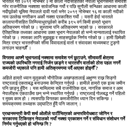
भारतले गत २०१९ नोभेम्बर २ मा काली नदीसहितको नेपाली भूभागसमेत समावेश
गरेर राजनीतिक नक्शशा सार्वजनिक गर्यो र पछि सुगौली सन्धिका आधारमा काली
नदीपूर्वको भूमिमा नेपालले दावी गर्ला भनेर २०१९ नोभेम्बर १६ मा काली नदीको
नाम उल्लेख नगरीकन अर्को नक्शा प्रकाशित गर्यो । यसरी हेर्दा भारतले
कालापानीसहित लिम्पियाधुरापूर्वको करीब ३९५ वर्ग किमी हाम्रो भूभाग
अतिक्रमण गरेको छ । सुस्तामा पनि अतिक्रमण भएको छ । सरकारले
ऐतिहासिक तथ्यका आधारमा उक्त भूभाग नेपालको हो भन्ने मान्यतालाई स्थापित
गरेको छ । त्यसका लागि सुझबुझ र साहसपूर्वक निर्णय गरेको छ । हामी छिमेकी
मित्र राष्ट्र भारतसँगको सीमा विवादलाई वार्ता र संवादका माध्यमबाट टुङ्गो
लगाउन चाहन्छौंँ ।
विगतमा आफ्नै भूभागलाई नक्शामा समावेश गर्न छुटाउने, सीमावर्ती क्षेत्रमा
राज्यको उपस्थिति नगराई निर्जन छाड्ने र भारतसँग वार्ताको ठोस पहल नगर्ने
कमजोरी भएकाले पनि हामी अतिक्रमणमा पर्दै आएका होइनौँ ?
अहिले हाम्रो ध्यान मुलुकको भौगोलिक अखण्डतालाई अक्षुण्ण राख्न सिङ्गो
राष्ट्रलाई एकताबद्ध बनाउनमा केन्द्रित गर्नुपर्छ । हामीले हाम्रो एक इञ्च जमीन
पनि छाड्नु हुँदैन । यस मामिलामा सबै राजनीतिक दल, नागरिक समाज र आम
नेपालीहरू एकठाउँमा छन् भन्ने स्थापित गर्नुपर्छ । राष्ट्रलाई गोलबद्ध गर्ने पहिलो
र मुख्य काम हो । त्यसपछि विगतका कमजोरीतिर ध्यान दिन सकिन्छ ।
समयक्रममा तथ्यहरू उद्घाटित हुँदै पनि जालान् ।
प्रधानमन्त्री केपी शर्मा ओलीले पार्टीभित्रको अन्तरविरोधबाट जोगिन र
सरकारमा टिकिरहन नेपालको नयाँ नक्शा प्रकाशन गर्ने र संविधान संशोधन गर्ने
निर्णय गर्नुभएको हो भनिन्छ नि ?