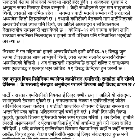
संकटको बेलामा विधानको व्यवस्था मात्रै हेरेर हुँदैन । आवश्यक गृहकार्य र
अनुकूल समय मिलाएर बैठक बस्नुपर्छ । केही साथीहरूले जुन माग राख्नुभएको
थियो, त्यसको सान्दर्भिक रहेन । जनमत र पाटी मतको सम्मान गर्दै सरकारले
अध्यादेश फिर्ता लिइसकेको छ । स्थायी कमिटीको बैठकको माग पार्टीभित्रको
अन्तरविरोधको उपज पनि थियो, तर अहिले अध्यक्षद्वय र सचिवालयका
नेताहरूबीच समझदारी भइसकेको छ । कोभिड–१९ को सामना गर्नका लागि
राज्यका सम्बन्धित निकायहरू र हाम्रो पार्टी पङ्क्ति पनि परिचालित भइरहेको
अवस्था छ ।
निश्चय नै गत महिनाको हाम्रो अन्तरविरोधले हामी कोभिड–१९ विरुद्ध जुन
रूपमा तीव्रताका साथ लाग्नुपर्ने थियो, त्यस रूपमा नलागेर अन्तरविरोधमा
अल्मलिएको देखियो । अब समझदारी भइसकेपछि सम्पूर्ण शक्ति र सामथ्र्यका
साथ एकताबद्ध र एकाग्र भएर कोबिड–१९ विरुद्ध केन्द्रित हुन जरुरी छ ।
एक प्रमुख विषय मिलेनियम च्यालेन्ज कम्र्पोरेशन (एमसिसी) सम्झौता पनि रहेको
देखिन्छ । के यसलाई संसद्बाट अनुमोदन गराउने विषयमा अझै विवाद कायम छ ?
पार्टी र सरकार एमसिसीको विषयलाई लिएर गम्भीर छन् । अहिले यो संसद्मा,
सभामुखको टेबलमा पुगेको छ । समयसमयमा नेकपा र एमसिसीलाई जोडेर
थरिथरिका हल्ला चल्छन् । पार्टीको आन्तरिक जीवनमा देखिएका समस्या वा
अन्तरविरोधका बारेमा अतिरञ्जनापूर्ण चर्चा हुने गर्छ । केही दिनअघि नेकपा
फुट्यो, फुटको डिलमा पुगिसक्यो भनेर सम्म प्रचार गरियो । तर हेर्नोस्, हामीले
त्यस्तो अड्कलबाजी र प्रचारबाजीलाई दुनियाँ अचम्मित हुने गरी गलत सावित
गरिदियौँ । यदि कसैलाई एमसिसीका विषयमा नेकपाभित्र कहीँ न कहीँ समस्या
आउँछ, विग्रह हुन्छ, नेकपा एमसिसीकै मुद्दालाई लिएर संकटग्रस्त हुन्छ भन्ने