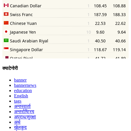
क्याटेगोरी
banner
bannernews
education
English
tags
अन्तरवार्ता
अन्तर्राष्ट्रिय
अपराध/सुरक्षा
अर्थ
खेलकुद