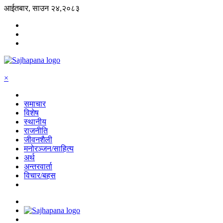
आईतबार, साउन २४,२०८३
×
समाचार
विशेष
स्थानीय
राजनीति
जीवनशैली
मनोरञ्जन/साहित्य
अर्थ
अन्तरवार्ता
विचार/बहस