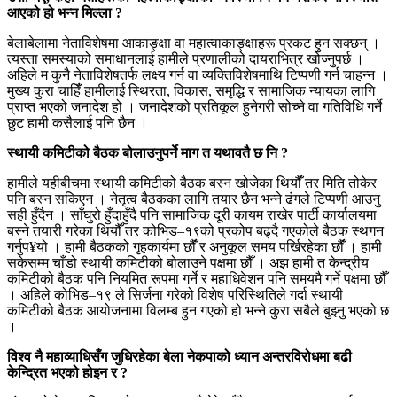
आएको हो भन्न मिल्ला ?
बेलाबेलामा नेताविशेषमा आकाङ्क्षा वा महात्वाकाङ्क्षाहरू प्रकट हुन सक्छन् ।
त्यस्ता समस्याको समाधानलाई हामीले प्रणालीको दायराभित्र खोज्नुपर्छ ।
अहिले म कुनै नेताविशेषतर्फ लक्ष्य गर्न वा व्यक्तिविशेषमाथि टिप्पणी गर्न चाहन्न ।
मुख्य कुरा चाहिँं हामीलाई स्थिरता, विकास, समृद्धि र सामाजिक न्यायका लागि
प्राप्त भएको जनादेश हो । जनादेशको प्रतिकूल हुनेगरी सोच्ने वा गतिविधि गर्ने
छुट हामी कसैलाई पनि छैन ।
स्थायी कमिटीको बैठक बोलाउनुपर्ने माग त यथावतै छ नि ?
हामीले यहीबीचमा स्थायी कमिटीको बैठक बस्न खोजेका थियौंँ तर मिति तोकेर
पनि बस्न सकिएन । नेतृत्व बैठकका लागि तयार छैन भन्ने ढंगले टिप्पणी आउनु
सही हुँदैन । साँघुरो हुँदाहुँदै पनि सामाजिक दूरी कायम राखेर पार्टी कार्यालयमा
बस्ने तयारी गरेका थियौँ तर कोभिड–१९को प्रकोप बढ्दै गएकोले बैठक स्थगन
गर्नुप¥यो । हामी बैठकको गृहकार्यमा छौंँ र अनुकूल समय पर्खिरहेका छौंँ । हामी
सकेसम्म चाँडो स्थायी कमिटीको बोलाउने पक्षमा छौँ । अझ हामी त केन्द्रीय
कमिटीको बैठक पनि नियमित रूपमा गर्ने र महाधिवेशन पनि समयमै गर्ने पक्षमा छौँ
। अहिले कोभिड–१९ ले सिर्जना गरेको विशेष परिस्थितिले गर्दा स्थायी
कमिटीको बैठक आयोजनामा विलम्ब हुन गएको हो भन्ने कुरा सबैले बुझ्नु भएको छ
।
विश्व नै महाव्याधिसँग जुधिरहेका बेला नेकपाको ध्यान अन्तरविरोधमा बढी
केन्द्रित भएको होइन र ?