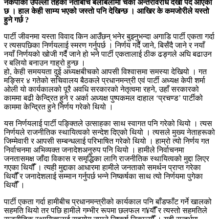
नेकपाका उपल्लो तहका नेताबीच बेलाबेलामा चर्को अन्तरविरोध देखा पर्दै आएको
छ । हाल केही साम्य भएको जस्तो पनि देखिन्छ । आखिर के कमजोरीले यस्तो
हुने गर्छ ?
पार्टी जीवनमा यस्ता विवाद किन आउँछन् भनेर बुझ्नुभन्दा अगाडि पार्टी एकता गर्दा
र त्यसपछिका निर्णयलाई स्मरण गर्नुपर्छ । निर्णय गर्दै जाने, बिर्सँदै जाने र नयाँ
नयाँ निर्णयको खोजी गर्दै जाने हो भने पार्टी एकतालाई ठीक ढङ्गले अघि बढाउन
र बलियो बनाउन गाह्रो हुन्छ ।
हो, केही समययता दुई अध्यक्षबीचको आपसी विश्वासमा समस्या देखियो । गत
मङ्सिर ४ गतेको सचिवालय बैठकले प्रधानमन्त्री एवं पार्टी अध्यक्ष केपी शर्मा
ओली यो कार्यकालको पूरै अवधि सरकारको नेतृत्वमा रहने, उहाँ सरकारको
काममा बढी केन्द्रित हुने र अर्का अध्यक्ष पुष्पकमल दाहाल ‘प्रचण्ड’ पार्टीको
काममा केन्द्रित हुने निर्णय गरेको थियो ।
यस निर्णयलाई पार्टी पङ्क्तिले उत्साहका साथ स्वागत पनि गरेको थियो । त्यस
निर्णयले राजनीतिक स्थायित्वको सन्देश दिएको थियो । त्यसले मुख्य नेताहरूको
जिम्मेवारी र आपसी सम्बन्धलाई परिभाषित गरेको थियो । हाम्रो त्यो निर्णय गत
निर्वाचनमा अभिव्यक्त जनादेशअनुरुप पनि थियो । हामीले निर्वाचनमा
जनतासमक्ष जाँदा विकास र समृद्धिका लागि राजनीतिक स्थायित्वको मुद्दा लिएर
गएका थियौंँ । त्यही मुद्दाका आधारमा हामीले जनताको समर्थन प्राप्त गरेका
थियौंँ र जनादेशलाई सम्मान गर्नुपर्छ भन्ने निष्कर्षका साथ त्यो निर्णयमा पुगेका
थियौंँ ।
पार्टी एकता गर्दा हामीबीच प्रधानमन्त्रीको कार्यकाल पनि बाँडफाँट गर्ने खालको
सहमति थियो तर पछि हामीले गम्भीर रूपमा छलफल ग¥यौंँ र त्यस्तो सहमतिले