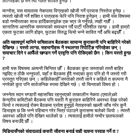
लागिरहेको छ भने त्यो गलत सावित हुनेछ ।
मान्नोस्, यस मामलामा नेकपामा विग्रहको खोजी गर्ने प्रयास निस्तेज हुनेछ ।
त्यस्तो खोजी गर्ने शक्ति र पात्रहरू फेरि पनि निराश हुनेछन् । हामी यस विषयमा
बडो गम्भीरताका साथ हार्दिकतापूर्वक एक भएर जे गर्नुपर्छ, त्यही गर्छाैँ ।
सानातिना आन्तरिक समस्याको समाधान गर्दै पार्टी गतिशील रहन्छ । हामी हाम्रो
एकता फुटका लागि होइन, फुटका विरुद्ध थियो भन्ने सावित गर्दै अघि बढ्छौैँ ।
अति महत्वपूर्ण मानिने सचिवालय बैठकका सामान्य कुराकानी पनि बाहिरिने गरेको
देखिन्छ । यस्तो लाग्छ, सहभागीहरू नै स्थलगत रिपोर्टिङ गरिरहेका छन् ।
समाचार दिने र आफैंँले खण्डन गर्ने प्रवृत्ति पनि रोकिएको छैन । किन यस्तो हुन्छ
?
हामी यस विषयमा अत्यन्तै चिन्तित छौँ । बैठकका कुरा जस्ताको तस्तै बाहिर
गइदिए त ठीकै भन्नुपर्ला, यहाँ त बैठकमा हुँदै नभएका कुरा पनि हो नै जस्तो गरी
प्रस्तुत गरिएका छन् । कहिलेकाहीँ जस्ताको तस्तै जाने र कहिले त कल्पना नै
नगरेको कुरा पनि सार्वजनिक रुपमा देखिने गर्छ । यो चिन्ताको विषय हो ।
जननेता मदन भण्डारी महासचिव रहनुभएको तत्कालीन नेकपा (एमाले)को
केन्द्रीय कमिटीको बैठकमा पनि यसरी नै कुराहरु बाहिरिने अवस्था देखा परेको
थियो र त्यसलाई रोक्न बैठकमा प्रवेश हुनुपूर्व नेताहरुको खल्ती जाँच गरेर कुनै
डिभाइस छ कि भन्ने पहिचान गरेर भित्र पठाउने कुरासम्म चलेको थियो । त्यस्तै
अवस्था अहिले पनि देखिन थालेको छ । त्यसलाई हामीले गम्भीर छलफलको
विषय बनाउँदै छाैँ ।
मिडियासँगको संवादलाई कसरी जीवन्त बनाई सही सूचना प्रवाह गर्ने त ?