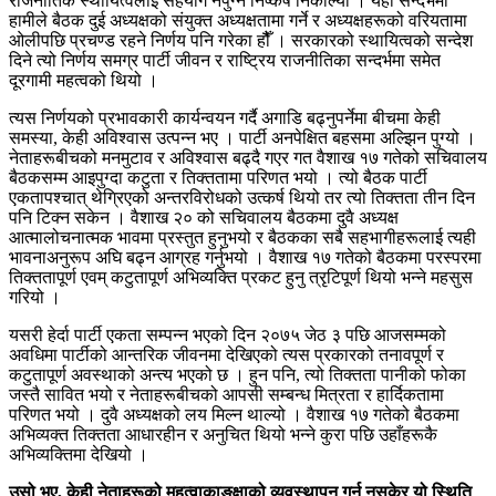
राजनीतिक स्थायित्वलाई सहयोग नपुग्ने निष्कर्ष निकाल्यौंँ । यही सन्दर्भमा
हामीले बैठक दुई अध्यक्षको संयुक्त अध्यक्षतामा गर्ने र अध्यक्षहरूको वरियतामा
ओलीपछि प्रचण्ड रहने निर्णय पनि गरेका हौैँ । सरकारको स्थायित्वको सन्देश
दिने त्यो निर्णय समग्र पार्टी जीवन र राष्ट्रिय राजनीतिका सन्दर्भमा समेत
दूरगामी महत्वको थियो ।
त्यस निर्णयको प्रभावकारी कार्यन्वयन गर्दै अगाडि बढ्नुपर्नेमा बीचमा केही
समस्या, केही अविश्वास उत्पन्न भए । पार्टी अनपेक्षित बहसमा अल्झिन पुग्यो ।
नेताहरूबीचको मनमुटाव र अविश्वास बढ्दै गएर गत वैशाख १७ गतेको सचिवालय
बैठकसम्म आइपुग्दा कटुता र तिक्ततामा परिणत भयो । त्यो बैठक पार्टी
एकतापश्चात् थेग्रिएको अन्तरविरोधको उत्कर्ष थियो तर त्यो तिक्तता तीन दिन
पनि टिक्न सकेन । वैशाख २० को सचिवालय बैठकमा दुवै अध्यक्ष
आत्मालोचनात्मक भावमा प्रस्तुत हुनुभयो र बैठकका सबै सहभागीहरूलाई त्यही
भावनाअनुरूप अघि बढ्न आग्रह गर्नुभयो । वैशाख १७ गतेको बैठकमा परस्परमा
तिक्ततापूर्ण एवम् कटुतापूर्ण अभिव्यक्ति प्रकट हुनु त्रृटिपूर्ण थियो भन्ने महसुस
गरियो ।
यसरी हेर्दा पार्टी एकता सम्पन्न भएको दिन २०७५ जेठ ३ पछि आजसम्मको
अवधिमा पार्टीको आन्तरिक जीवनमा देखिएको त्यस प्रकारको तनावपूर्ण र
कटुतापूर्ण अवस्थाको अन्त्य भएको छ । हुन पनि, त्यो तिक्तता पानीको फोका
जस्तै सावित भयो र नेताहरूबीचको आपसी सम्बन्ध मित्रता र हार्दिकतामा
परिणत भयो । दुवै अध्यक्षको लय मिल्न थाल्यो । वैशाख १७ गतेको बैठकमा
अभिव्यक्त तिक्तता आधारहीन र अनुचित थियो भन्ने कुरा पछि उहाँहरूकै
अभिव्यक्तिमा देखियो ।
उसो भए, केही नेताहरूको महत्वाकाङ्क्षाको व्यवस्थापन गर्न नसकेर यो स्थिति