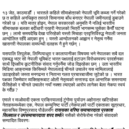
१३ जेठ, काठमाडाैँ । भारतले कहिले सीमाक्षेत्रको नेपाली भूमि कब्जा गर्ने गरेको
छ त कहिले अनधिकृत तवरले सिमानामा बाँध बनाएर नेपाली जमीनलाई डुबाउने
गरेको छ । यति मात्र होइन, नेपाल सरकारको अनुमति नै नलिई भारतीय
सीमारक्षक बलका बर्दीधारी प्रहरी नेपालको भित्री भागसम्म घुसेका कैयाैँ घटना
छन् । लामो समयदेखि देखा परिरहेको यस्तो मिचाहा प्रवृत्तिविरुद्ध नेपाली जनता
आन्दोलित रहँदै आएका हुन् । यस्तो आन्दोलनको आह्वान र नेतृत्व गर्नेमा
खासगरी नेपालका वामपन्थी दलहरू नै हुने गर्छन् ।
यसपालि लिपुलेक, लिम्पियाधुरा र कालापानीका विषयमा भने नेपालका सबै दल
एकबद्ध भएर सो नेपाली भूमिबाट भारत पक्षलाई हटाउन विरोधस्वरुप प्रदर्शनका
साथै द्विपक्षीय कूटनीतिक संवाद गर्नुपर्नेमा जोड दिइरहेका छन् । उता भारतीय
मिडिया आक्रामक किसिमले नेपाललाई चीनले उचालेर यस मामिलालाई
उठाइरहेको जस्ता मनगढन्त र नितान्त गलत प्रचारबाजीमा जुटेको छ । भारत
पक्षका जिम्मेवार व्यक्तिहरूबाट ओली नेतृत्वको सत्तारुढ दल आन्तरिक समस्यामा
फँसिहेको र चीनले उचालेर नयाँ नक्शा ल्याएको आरोप लागेका बेला नेकपा स्वयं
के गर्दैछ ?
एमाले र माओवादी एकता प्रक्रियालाई टुंगोमा पुर्याउन अहोरात्र खटिरहेका
नेताहरूमध्येका एक, नेपाल कम्युनिष्ट पार्टी (नेकपा)को पार्टी एकताका सूत्रधार,
महासचिव विष्णुप्रसाद पौडेलसँग
राससका वरिष्ठ समाचारदाता प्रकाश
सिलवाल र उपसमाचारदाता शरद शर्मा
ले यसैको सेरोफेरोमा गरेको संवादको
सम्पादित विवरणः