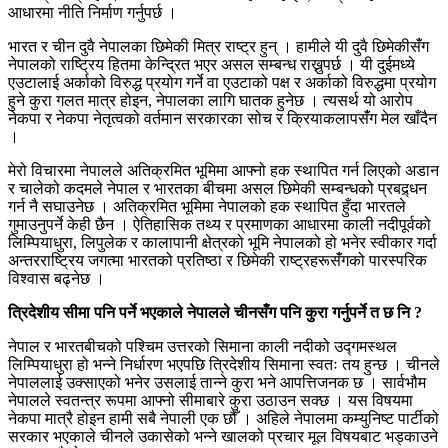
आधारमा नीति निर्माण गर्नुपर्छ ।
भारत र चीन दुवै नेपालका छिमेकी मित्र राष्ट्र हुन् । हामीले यी दुवै छिमेकीसँंग
नेपालको राष्ट्रिय हितमा केन्द्रित भएर असल सम्बन्ध राख्नुपर्छ । यी दुईमध्ये
एउटालाई अर्काको विरुद्ध प्रयोग गर्ने वा एउटाको पक्ष र अर्काको विरुद्धमा प्रयोग
हुने कुरा गलत मात्र होइन, नेपालका लागि घातक हुनेछ । त्यसर्थ यो आरोप
नेकपा र नेकपा नेतृत्वको वर्तमान सरकारका सोच र क्रियाकलापसँंग मेल खाँदैन
।
मेरो विचारमा नेपालले अतिक्रमित भूमिमा आफ्नो हक स्थापित गर्न लिएको अडान
र चालेको कदमले नेपाल र भारतका बीचमा असल छिमेकी सम्बन्धको प्रबद्र्धन
गर्न नै सघाउनेछ । अतिक्रमित भूमिमा नेपालको हक स्थापित हुँदा भारतले
गुमाउनुपर्ने केही छैन । ऐतिहासिक तथ्य र प्रमाणका आधारमा काली नदीपूर्वको
लिम्पियाधुरा, लिपुलेक र कालापानी क्षेत्रको भूमि नेपालको हो भनेर स्वीकार गर्दा
अन्तरराष्ट्रिय जगत्मा भारतको प्रतिष्ठा र छिमेकी राष्ट्रहरूसंँगको पारस्परिक
विश्वास बढ्नेछ ।
त्रिदेशीय सीमा पनि पर्ने भएकाले नेपालले चीनसँग पनि कुरा गर्नुपर्ने त छ नि ?
नेपाल र भारतबीचको पश्चिम उत्तरको सिमाना काली नदीको उद्गमस्थल
लिम्पियाधुरा हो भन्ने निर्धारण भएपछि त्रिदेशीय सिमाना स्वतः तय हुन्छ । चीनले
नेपाललाई उक्साएको भनेर उसलाई तान्ने कुरा भने आपत्तिजनक छ । सार्वभौम
नेपालले स्वतन्त्र रूपमा आफ्नो सीमाबारे कुरा उठाउन सक्छ । यस विषयमा
नेकपा मात्रै होइन हामी सबै नेपाली एक छौँ । अहिले नेपालमा कम्युनिष्ट पार्टीको
सरकार भएकाले चीनले उकासेको भन्ने खालको प्रचार मूल विषयबाट भड्काउने