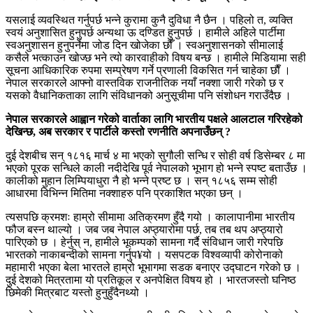
यसलाई व्यवस्थित गर्नुपर्छ भन्ने कुरामा कुनै दुविधा नै छैन । पहिलो त, व्यक्ति
स्वयं अनुशासित हुनुपर्छ अन्यथा ऊ दण्डित हुनुपर्छ । हामीले अहिले पार्टीमा
स्वअनुशासन हुनुपर्नेमा जोड दिन खोजेका छौँ । स्वअनुशासनको सीमालाई
कसैले भत्काउन खोज्छ भने त्यो कारवाहीको विषय बन्छ । हामीले मिडियामा सही
सूचना आधिकारिक रुपमा सम्प्रेषण गर्ने प्रणाली विकसित गर्न चाहेका छाैँ ।
नेपाल सरकारले आफ्नो वास्तविक राजनीतिक नयाँ नक्शा जारी गरेको छ र
यसको वैधानिकताका लागि संविधानको अनुसूचीमा पनि संशोधन गराउँदैछ ।
नेपाल सरकारले आह्वान गरेको वार्ताका लागि भारतीय पक्षले आलटाल गरिरहेको
देखिन्छ, अब सरकार र पार्टीले कस्तो रणनीति अपनाउँछन् ?
दुई देशबीच सन् १८१६ मार्च ४ मा भएको सुगौली सन्धि र सोही वर्ष डिसेम्बर ८ मा
भएको पूरक सन्धिले काली नदीदेखि पूर्व नेपालको भूभाग हो भन्ने स्पष्ट बताउँछ ।
कालीको मुहान लिम्पियाधुरा नै हो भन्ने प्रष्ट छ । सन् १८५६ सम्म सोही
आधारमा विभिन्न मितिमा नक्शाहरु पनि प्रकाशित भएका छन् ।
त्यसपछि क्रमशः हाम्रो सीमामा अतिक्रमण हुँदै गयो । कालापानीमा भारतीय
फौज बस्न थाल्यो । जब जब नेपाल अप्ठ्यारोमा पर्छ, तब तब थप अप्ठ्यारो
पारिएको छ । हेर्नुस् न, हामीले भूकम्पको सामना गर्दै संविधान जारी गरेपछि
भारतको नाकाबन्दीको सामना गर्नुप¥यो । यसपटक विश्वव्यापी कोरोनाको
महामारी भएका बेला भारतले हाम्रो भूभागमा सडक बनाएर उद्घाटन गरेको छ ।
दुई देशको मित्रतामा यो प्रतिकूल र अनपेक्षित विषय हो । भारतजस्तो घनिष्ठ
छिमेकी मित्रबाट यस्तो हुनुहुँदैनथ्यो ।