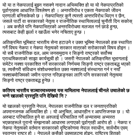
यो या त नेकपालाई बुझ्न नसक्ने नादान अभिव्यक्ति हो या यो नेकपाप्रतिको
पूर्वाग्रहमा आधारित विश्लेषण हो । अन्तरविरोध र एकता नेकपाको जीवन
प्रणाली बनिसकेको छ । नेकपाभित्र कुनै त्यस्तो अन्तरविरोध थिएन र छैन,
जसले पार्टी वा सरकारको नेतृत्व र राजनीतिक स्थायित्वलाई चुनौती दिन सकोस्
। अब कसैले पनि नेकपाभित्रको अन्तरविरोधमा मलजल गर्न छाडे हुन्छ,
त्यसबाट केही झर्ला र खाउँला भनेर नचिताए हुन्छ ।
अतिक्रमित भूमिबाट भारतीय सेना हटाउने र उक्त भूमिमा नेपालको हक स्थापित
गर्ने विषय नेकपा र नेकपा नेतृत्वको सरकार मात्रको सरोकारको विषय होइन ।
यो सबै राजनीतिक दल, आम जनसमुदाय र सिङ्गो राष्ट्रको सर्वोच्च
प्राथमिकताको साझा कार्यसूची हो । जसरी नेपालको अतिक्रमित भूभागलाई
समेटेर नक्शा प्रकाशित गर्ने सरकारको निर्णयमा सिङ्गो राष्ट्र एकताबद्ध भएको
छ, त्यसैगरी संविधान संशोधनमार्फत उक्त नक्शालाई संस्थागत गर्न र नयाँ
नक्शाबमोजिमको जमीन प्राप्त गरिछाड्नका लागि पनि सरकारको नेतृत्वमा
सिङ्गो राष्ट्र एकताबद्ध हुनेछ ।
कतिपय भारतीय सञ्चारमाध्यममा यस मामिलामा नेपाललाई चीनले उचालेको छ
भन्ने खालको प्रस्तुति पनि देखियो नि ?
यो खालको प्रस्तुति नेपाल, नेपालका राजनीतिक दल र जनताप्रतिको
अपमानजनक अभिव्यक्ति हो । यो अनुचित, आधारहीन र आपत्तिजनक छ । यो
अरुबाट परिचालित हुने वा अरुलाई परिचालित गर्ने अभ्यासमा अभ्यस्त
भएकाहरूले पुरानो सम्झनाको आधारमा लगाएको पूर्वाग्रही आरोप हो । नेकपा र
नेकपा नेतृत्वको वर्तमान सरकारको दृष्टिकोणमा नेपाल स्वाधीन, सार्वभौम एवम्
स्वतन्त्र राष्ट्र हो । नेपालले कसैको उक्साहटमा होइन, राष्ट्रिय हितको