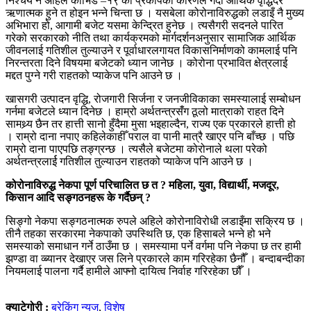
निश्चय नै अहिले कोभिड –१९ को प्रकोपको कारणले गर्दा आर्थिक वृद्धिदर
ऋणात्मक हुने त होइन भन्ने चिन्ता छ । यसबेला कोरोनाविरुद्धको लडाइँ नै मुख्य
अभिभारा हो, आगामी बजेट यसमा केन्द्रित हुनेछ । त्यसैगरी सदनले पारित
गरेको सरकारको नीति तथा कार्यक्रमको मार्गदर्शनअनुसार सामाजिक आर्थिक
जीवनलाई गतिशील तुल्याउने र पूर्वाधारलगायत विकासनिर्माणको कामलाई पनि
निरन्तरता दिने विषयमा बजेटको ध्यान जानेछ । कोरोना प्रभावित क्षेत्रलाई
मद्दत पुग्ने गरी राहतको प्याकेज पनि आउने छ ।
खासगरी उत्पादन वृद्धि, रोजगारी सिर्जना र जनजीविकाका समस्यालाई सम्बोधन
गर्नमा बजेटले ध्यान दिनेछ । हाम्रो अर्थतन्त्रसंँग ठूलो मात्राको राहत दिने
सामथ्र्य छैन तर हात्ती सानो हुँदैमा मुसा भइहाल्दैन, राज्य एक प्रकारले हात्ती हो
। राम्रो दाना नपाए कहिलेकाहीँ पराल वा पानी मात्रै खाएर पनि बाँच्छ । पछि
राम्रो दाना पाएपछि तङ्ग्रन्छ । त्यसैले बजेटमा कोरोनाले थला परेको
अर्थतन्त्रलार्ई गतिशील तुल्याउन राहतको प्याकेज पनि आउने छ ।
कोरोनाविरुद्ध नेकपा पूर्ण परिचालित छ त ? महिला, युवा, विद्यार्थी, मजदूर,
किसान आदि सङ्गठनहरू के गर्दैछन् ?
सिङ्गो नेकपा सङ्गठनात्मक रुपले अहिले कोरोनाविरोधी लडाइँमा सक्रिय छ ।
तीनै तहका सरकारमा नेकपाको उपस्थिति छ, एक हिसाबले भन्ने हो भने
समस्याको समाधान गर्ने ठाउँमा छ । समस्यामा पर्ने वर्गमा पनि नेकपा छ तर हामी
झण्डा वा व्ब्यानर देखाएर जस लिने प्रकारले काम गरिरहेका छैनौँ । बन्दाबन्दीका
नियमलाई पालना गर्दै हामीले आफ्नो दायित्व निर्वाह गरिरहेका छौँ ।
क्याटेगोरी :
ब्रेकिंग न्युज
,
विशेष