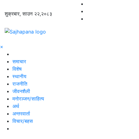
शुक्रबार, साउन २२,२०८३
×
समाचार
विशेष
स्थानीय
राजनीति
जीवनशैली
मनोरञ्जन/साहित्य
अर्थ
अन्तरवार्ता
विचार/बहस