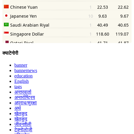
क्याटेगोरी
banner
bannernews
education
English
tags
अन्तरवार्ता
अन्तर्राष्ट्रिय
अपराध/सुरक्षा
अर्थ
खेलकुद
खेलकुद
जीवनशैली
टेक्नोलोजी