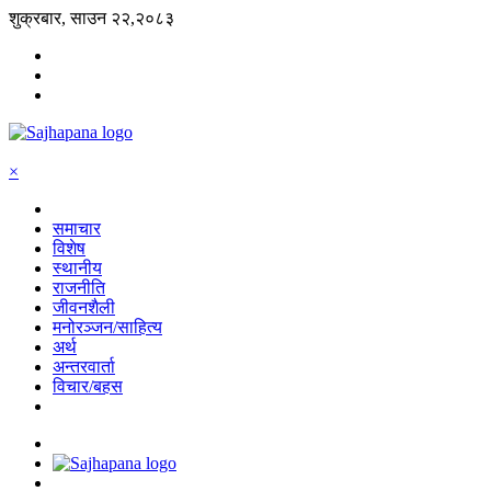
शुक्रबार, साउन २२,२०८३
×
समाचार
विशेष
स्थानीय
राजनीति
जीवनशैली
मनोरञ्जन/साहित्य
अर्थ
अन्तरवार्ता
विचार/बहस