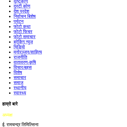
दृष्टिकोण
दृस्टी कोण
देश परदेश
निर्वाचन बिशेष
पर्यटन
फोटो कथा
फोटो फिचर
फोटो समाचार
ब्रेकिंग न्युज
भिडियो
मनोरञ्जन/साहित्य
राजनीति
वातावरण-कृषि
विचार/बहस
विशेष
समाचार
समाज
स्थानीय
स्वास्थ्य
हाम्रो बारे
अध्यक्ष
ई. रामचन्द्र तिमिल्सिना