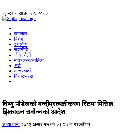
शुक्रबार, साउन २२, २०८३
समाचार
विशेष
स्थानीय
राजनीति
जीवनशैली
मनोरञ्जन/साहित्य
अर्थ
अन्तरवार्ता
विचार/बहस
विष्णु पौडेलको बन्दीप्रत्यक्षीकरण रिटमा मिसिल
झिकाउन सर्वोच्चको आदेश
साझा पाना
२०८३ असार १७ गते ०९:२५ मा प्रकाशित