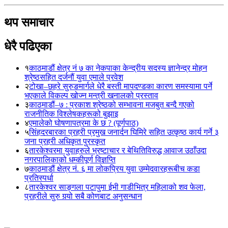
थप समाचार
धेरै पढिएका
१
काठमाडौं क्षेत्र नं ७ का नेकपाका केन्द्रीय सदस्य ज्ञानेन्द्र मोहन
श्रेष्ठसहित दर्जनौं युवा एमाले प्रवेश
२
टोखा–छहरे सुरुङमार्गले धेरै बस्ती मापदण्डका कारण समस्यामा पर्ने
भएकाले विकल्प खोज्न मन्त्री खनालको प्रस्ताव
३
काठमाडौं–७ : प्रकाश श्रेष्ठको सम्भावना मजबुत बन्दै गएको
राजनीतिक विश्लेषकहरूको बुझाइ
४
एमालेको घोषणापत्रमा के छ ? (पूर्णपाठ)
५
सिंहदरबारका प्रहरी प्रमुख जनार्दन घिमिरे सहित उत्कृष्ठ कार्य गर्ने ३
जना प्रहरी अधिकृत पुरस्कृत
६
तारकेश्वरमा युवाहरुले भ्रष्टाचार र बेथितिविरुद्ध आवाज उठाँउदा
नगरपालिकाको धम्कीपूर्ण विज्ञप्ति
७
काठमाडौं क्षेत्र नं. ६ मा लोकप्रिय युवा उम्मेदवारहरूबीच कडा
प्रतिस्पर्धा
८
तारकेश्वर साङ्गला पटापुमा ईभी गाडीभित्र महिलाको शव फेला,
प्रहरीले सुरु गर्‍यो सबै कोणबाट अनुसन्धान