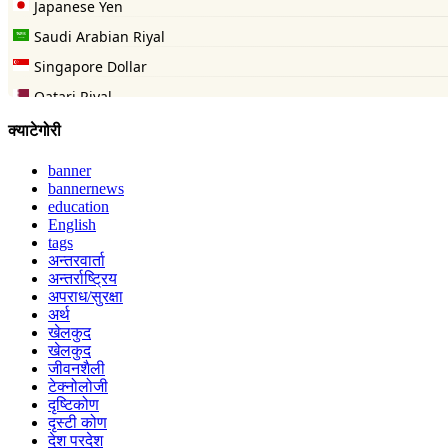
क्याटेगोरी
banner
bannernews
education
English
tags
अन्तरवार्ता
अन्तर्राष्ट्रिय
अपराध/सुरक्षा
अर्थ
खेलकुद
खेलकुद
जीवनशैली
टेक्नोलोजी
दृष्टिकोण
दृस्टी कोण
देश परदेश