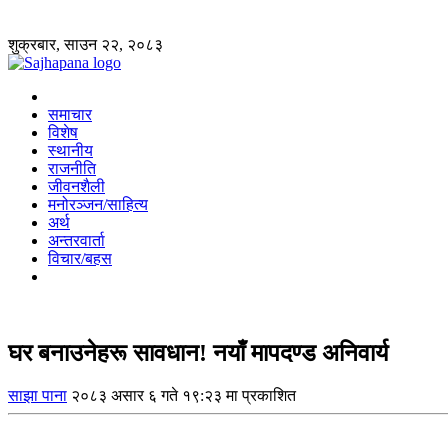
शुक्रबार, साउन २२, २०८३
समाचार
विशेष
स्थानीय
राजनीति
जीवनशैली
मनोरञ्जन/साहित्य
अर्थ
अन्तरवार्ता
विचार/बहस
घर बनाउनेहरू सावधान! नयाँ मापदण्ड अनिवार्य
साझा पाना
२०८३ असार ६ गते १९:२३ मा प्रकाशित