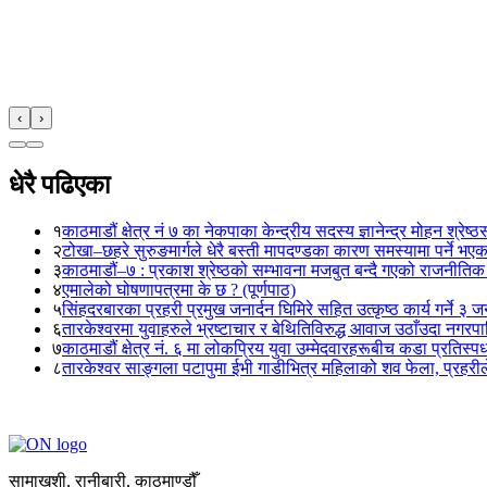
‹
›
धेरै पढिएका
१
काठमाडौं क्षेत्र नं ७ का नेकपाका केन्द्रीय सदस्य ज्ञानेन्द्र मोहन श्रेष्ठ
२
टोखा–छहरे सुरुङमार्गले धेरै बस्ती मापदण्डका कारण समस्यामा पर्ने भए
३
काठमाडौं–७ : प्रकाश श्रेष्ठको सम्भावना मजबुत बन्दै गएको राजनीतिक
४
एमालेको घोषणापत्रमा के छ ? (पूर्णपाठ)
५
सिंहदरबारका प्रहरी प्रमुख जनार्दन घिमिरे सहित उत्कृष्ठ कार्य गर्ने ३ 
६
तारकेश्वरमा युवाहरुले भ्रष्टाचार र बेथितिविरुद्ध आवाज उठाँउदा नगरपालि
७
काठमाडौं क्षेत्र नं. ६ मा लोकप्रिय युवा उम्मेदवारहरूबीच कडा प्रतिस्पर्
८
तारकेश्वर साङ्गला पटापुमा ईभी गाडीभित्र महिलाको शव फेला, प्रहरीले
सामाखुशी, रानीबारी, काठमाण्डौँ