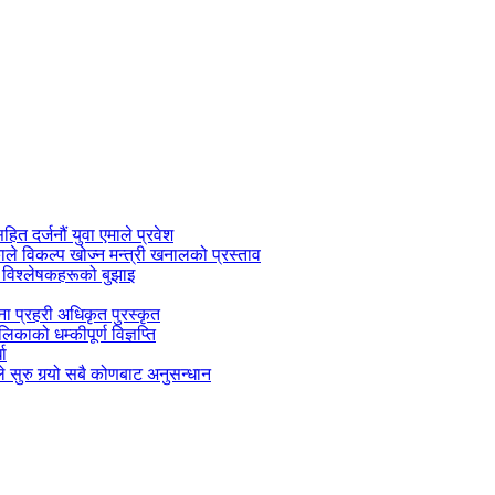
सहित दर्जनौं युवा एमाले प्रवेश
काले विकल्प खोज्न मन्त्री खनालको प्रस्ताव
 विश्लेषकहरूको बुझाइ
जना प्रहरी अधिकृत पुरस्कृत
काको धम्कीपूर्ण विज्ञप्ति
धा
 सुरु गर्‍यो सबै कोणबाट अनुसन्धान