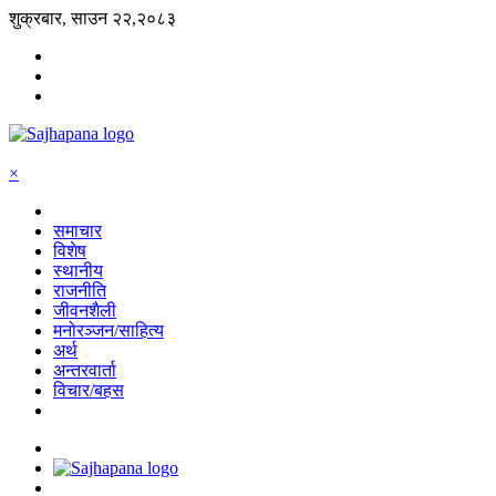
शुक्रबार, साउन २२,२०८३
×
समाचार
विशेष
स्थानीय
राजनीति
जीवनशैली
मनोरञ्जन/साहित्य
अर्थ
अन्तरवार्ता
विचार/बहस