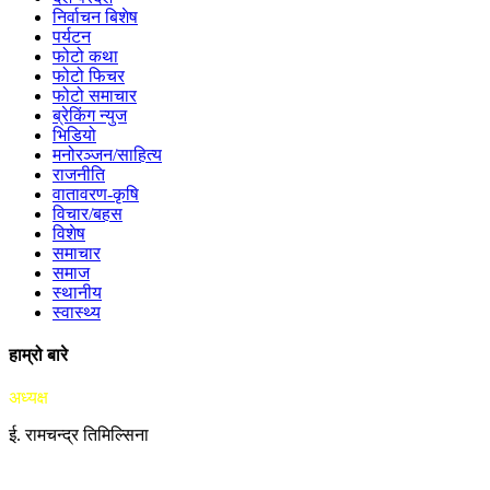
निर्वाचन बिशेष
पर्यटन
फोटो कथा
फोटो फिचर
फोटो समाचार
ब्रेकिंग न्युज
भिडियो
मनोरञ्जन/साहित्य
राजनीति
वातावरण-कृषि
विचार/बहस
विशेष
समाचार
समाज
स्थानीय
स्वास्थ्य
हाम्रो बारे
अध्यक्ष
ई. रामचन्द्र तिमिल्सिना