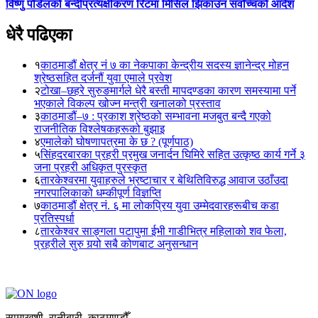
विष्णु पौडेलको बन्दीप्रत्यक्षीकरण रिटमा मिसिल झिकाउन सर्वोच्चको आदेश
धेरै पढिएका
१
काठमाडौं क्षेत्र नं ७ का नेकपाका केन्द्रीय सदस्य ज्ञानेन्द्र मोहन
श्रेष्ठसहित दर्जनौं युवा एमाले प्रवेश
२
टोखा–छहरे सुरुङमार्गले धेरै बस्ती मापदण्डका कारण समस्यामा पर्ने
भएकाले विकल्प खोज्न मन्त्री खनालको प्रस्ताव
३
काठमाडौं–७ : प्रकाश श्रेष्ठको सम्भावना मजबुत बन्दै गएको
राजनीतिक विश्लेषकहरूको बुझाइ
४
एमालेको घोषणापत्रमा के छ ? (पूर्णपाठ)
५
सिंहदरबारका प्रहरी प्रमुख जनार्दन घिमिरे सहित उत्कृष्ठ कार्य गर्ने ३
जना प्रहरी अधिकृत पुरस्कृत
६
तारकेश्वरमा युवाहरुले भ्रष्टाचार र बेथितिविरुद्ध आवाज उठाँउदा
नगरपालिकाको धम्कीपूर्ण विज्ञप्ति
७
काठमाडौं क्षेत्र नं. ६ मा लोकप्रिय युवा उम्मेदवारहरूबीच कडा
प्रतिस्पर्धा
८
तारकेश्वर साङ्गला पटापुमा ईभी गाडीभित्र महिलाको शव फेला,
प्रहरीले सुरु गर्‍यो सबै कोणबाट अनुसन्धान
सामाखुशी, रानीबारी, काठमाण्डौँ