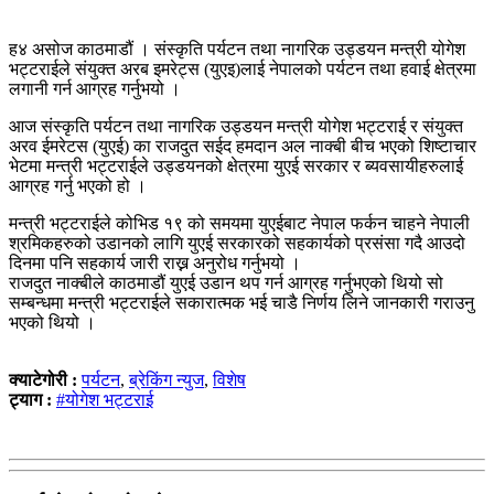
ह४ असोज काठमाडौं । संस्कृति पर्यटन तथा नागरिक उड्डयन मन्त्री योगेश
भट्टराईले संयुक्त अरब इमरेट्स (युएइ)लाई नेपालको पर्यटन तथा हवाई क्षेत्रमा
लगानी गर्न आग्रह गर्नुभयो ।
आज संस्कृति पर्यटन तथा नागरिक उड्डयन मन्त्री योगेश भट्टराई र संयुक्त
अरव ईमरेटस (युएई) का राजदुत सईद हमदान अल नाक्बी बीच भएको शिष्टाचार
भेटमा मन्त्री भट्टराईले उड्डयनको क्षेत्रमा युएई सरकार र ब्यवसायीहरुलाई
आग्रह गर्नु भएको हो ।
मन्त्री भट्टराईले कोभिड १९ को समयमा युएईबाट नेपाल फर्कन चाहने नेपाली
श्रमिकहरुको उडानको लागि युएई सरकारको सहकार्यको प्रसंसा गदै आउदो
दिनमा पनि सहकार्य जारी राख्न अनुरोध गर्नुभयो ।
राजदुत नाक्बीले काठमाडौं युएई उडान थप गर्न आग्रह गर्नुभएको थियो सो
सम्बन्धमा मन्त्री भट्टराईले सकारात्मक भई चाडै निर्णय लिने जानकारी गराउनु
भएको थियो ।
क्याटेगोरी :
पर्यटन
,
ब्रेकिंग न्युज
,
विशेष
ट्याग :
#योगेश भट्टराई