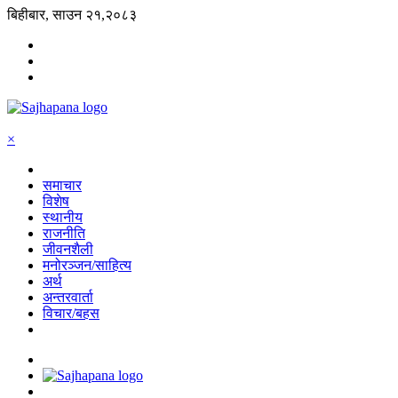
बिहीबार, साउन २१,२०८३
×
समाचार
विशेष
स्थानीय
राजनीति
जीवनशैली
मनोरञ्जन/साहित्य
अर्थ
अन्तरवार्ता
विचार/बहस