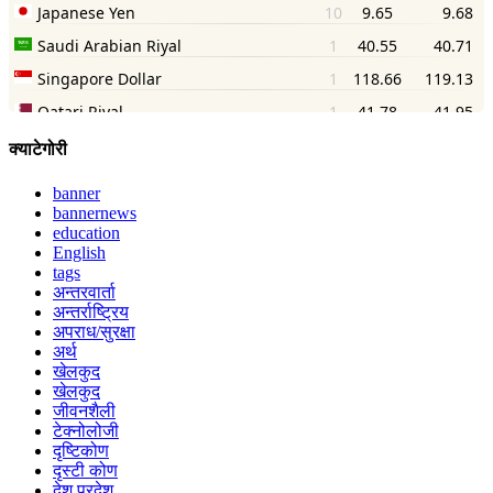
क्याटेगोरी
banner
bannernews
education
English
tags
अन्तरवार्ता
अन्तर्राष्ट्रिय
अपराध/सुरक्षा
अर्थ
खेलकुद
खेलकुद
जीवनशैली
टेक्नोलोजी
दृष्टिकोण
दृस्टी कोण
देश परदेश