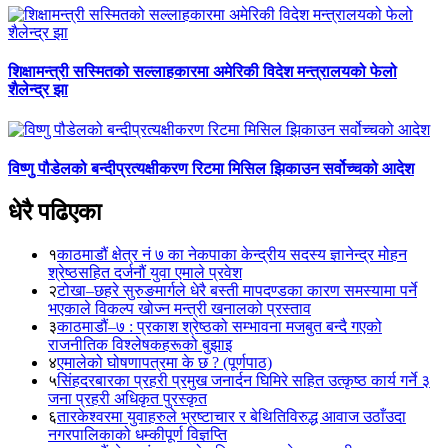
शिक्षामन्त्री सस्मितको सल्लाहकारमा अमेरिकी विदेश मन्त्रालयको फेलो
शैलेन्द्र झा
विष्णु पौडेलको बन्दीप्रत्यक्षीकरण रिटमा मिसिल झिकाउन सर्वोच्चको आदेश
धेरै पढिएका
१
काठमाडौं क्षेत्र नं ७ का नेकपाका केन्द्रीय सदस्य ज्ञानेन्द्र मोहन
श्रेष्ठसहित दर्जनौं युवा एमाले प्रवेश
२
टोखा–छहरे सुरुङमार्गले धेरै बस्ती मापदण्डका कारण समस्यामा पर्ने
भएकाले विकल्प खोज्न मन्त्री खनालको प्रस्ताव
३
काठमाडौं–७ : प्रकाश श्रेष्ठको सम्भावना मजबुत बन्दै गएको
राजनीतिक विश्लेषकहरूको बुझाइ
४
एमालेको घोषणापत्रमा के छ ? (पूर्णपाठ)
५
सिंहदरबारका प्रहरी प्रमुख जनार्दन घिमिरे सहित उत्कृष्ठ कार्य गर्ने ३
जना प्रहरी अधिकृत पुरस्कृत
६
तारकेश्वरमा युवाहरुले भ्रष्टाचार र बेथितिविरुद्ध आवाज उठाँउदा
नगरपालिकाको धम्कीपूर्ण विज्ञप्ति