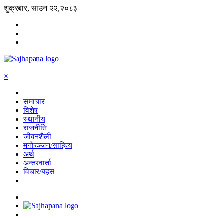
शुक्रबार, साउन २२,२०८३
×
समाचार
विशेष
स्थानीय
राजनीति
जीवनशैली
मनोरञ्जन/साहित्य
अर्थ
अन्तरवार्ता
विचार/बहस