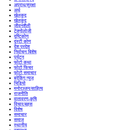
अपराध/सुरक्षा
अर्थ
खेलकुद
खेलकुद
जीवनशैली
टेक्नोलोजी
दृष्टिकोण
दृस्टी कोण
देश परदेश
निर्वाचन बिशेष
पर्यटन
फोटो कथा
फोटो फिचर
फोटो समाचार
ब्रेकिंग न्युज
भिडियो
मनोरञ्जन/साहित्य
राजनीति
वातावरण-कृषि
विचार/बहस
विशेष
समाचार
समाज
स्थानीय