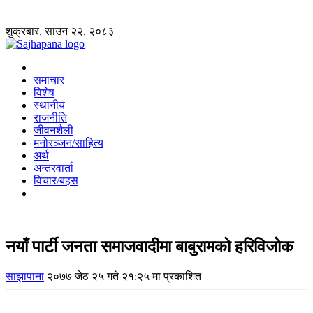
शुक्रबार, साउन २२, २०८३
समाचार
विशेष
स्थानीय
राजनीति
जीवनशैली
मनोरञ्जन/साहित्य
अर्थ
अन्तरवार्ता
विचार/बहस
नयाँ पार्टी जनता समाजवादीमा बाबुरामको हरिविजोक
साझापाना
२०७७ जेठ २५ गते २१:२५ मा प्रकाशित