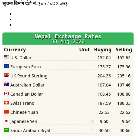
सुचना बिभाग दर्ता नं.
३०५ / ०७२-०७३