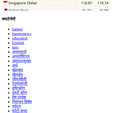
क्याटेगोरी
banner
bannernews
education
English
tags
अन्तरवार्ता
अन्तर्राष्ट्रिय
अपराध/सुरक्षा
अर्थ
खेलकुद
खेलकुद
जीवनशैली
टेक्नोलोजी
दृष्टिकोण
दृस्टी कोण
देश परदेश
निर्वाचन बिशेष
पर्यटन
फोटो कथा