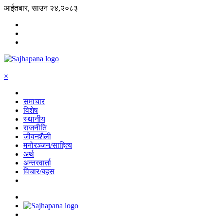
आईतबार, साउन २४,२०८३
×
समाचार
विशेष
स्थानीय
राजनीति
जीवनशैली
मनोरञ्जन/साहित्य
अर्थ
अन्तरवार्ता
विचार/बहस