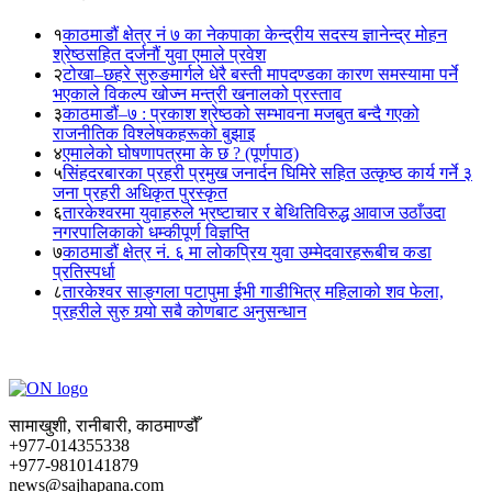
१
काठमाडौं क्षेत्र नं ७ का नेकपाका केन्द्रीय सदस्य ज्ञानेन्द्र मोहन
श्रेष्ठसहित दर्जनौं युवा एमाले प्रवेश
२
टोखा–छहरे सुरुङमार्गले धेरै बस्ती मापदण्डका कारण समस्यामा पर्ने
भएकाले विकल्प खोज्न मन्त्री खनालको प्रस्ताव
३
काठमाडौं–७ : प्रकाश श्रेष्ठको सम्भावना मजबुत बन्दै गएको
राजनीतिक विश्लेषकहरूको बुझाइ
४
एमालेको घोषणापत्रमा के छ ? (पूर्णपाठ)
५
सिंहदरबारका प्रहरी प्रमुख जनार्दन घिमिरे सहित उत्कृष्ठ कार्य गर्ने ३
जना प्रहरी अधिकृत पुरस्कृत
६
तारकेश्वरमा युवाहरुले भ्रष्टाचार र बेथितिविरुद्ध आवाज उठाँउदा
नगरपालिकाको धम्कीपूर्ण विज्ञप्ति
७
काठमाडौं क्षेत्र नं. ६ मा लोकप्रिय युवा उम्मेदवारहरूबीच कडा
प्रतिस्पर्धा
८
तारकेश्वर साङ्गला पटापुमा ईभी गाडीभित्र महिलाको शव फेला,
प्रहरीले सुरु गर्‍यो सबै कोणबाट अनुसन्धान
सामाखुशी, रानीबारी, काठमाण्डौँ
+977-014355338
+977-9810141879
news@sajhapana.com