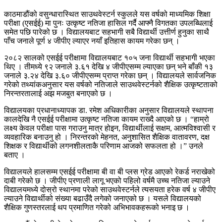
काठमाडौंको वसुन्धारास्थित साउथवेस्टर्न स्कुलले यस वर्षको माध्यमिक शिक्षा
परीक्षा (एसईई) मा पुनः उत्कृष्ट नतिजा हासिल गर्दै आफ्नै विगतका उपलब्धिलाई
समेत पछि पारेको छ । विद्यालयबाट सहभागी सबै विद्यार्थी उत्तीर्ण हुनुका साथै
पाँच जनाले पूर्ण ४ जीपीए ल्याएर नयाँ इतिहास कायम गरेका छन् ।
२०८२ सालको एसईई परीक्षामा विद्यालयबाट १०५ जना विद्यार्थी सहभागी भएका
थिए । तीमध्ये ९२ जनाले ३.६१ देखि ४ जीपीएसम्म ल्याएका छन् भने बाँकी १३
जनाले ३.२४ देखि ३.६० जीपीएसम्म प्राप्त गरेका छन् । विद्यालयले सार्वजनिक
गरेको तथ्यांकअनुसार यस वर्षको नतिजाले साउथवेस्टर्नको शैक्षिक उत्कृष्टताको
निरन्तरतालाई अझ मजबुत बनाएको छ ।
विद्यालयका प्रधानाध्यापक डा. रमेश अधिकारीका अनुसार विद्यालयले स्थापना
कालदेखि नै एसईई परीक्षामा उत्कृष्ट नतिजा कायम राख्दै आएको छ । “हाम्रो
लक्ष्य केवल परीक्षा पास गराउनु मात्र होइन, विद्यार्थीलाई सक्षम, आत्मविश्वासी र
व्यवहारिक बनाउनु हो । निरन्तरको मेहनत, अनुशासित शैक्षिक वातावरण, दक्ष
शिक्षक र विद्यार्थीको लगनशीलताकै परिणाम आजको सफलता हो ।” उनले
बताए ।
विद्यालयले हालसम्म एसईई परीक्षामा बी वा बी प्लस ग्रेड आएको रेकर्ड नराखेको
दाबी गरेको छ । जीपीए प्रणाली लागू भएको पहिलो वर्षमै उच्च नतिजा ल्याउने
विद्यालयमध्ये दोस्रो स्थानमा परेको साउथवेस्टर्नले त्यसयता हरेक वर्ष ४ जीपीए
ल्याउने विद्यार्थीको संख्या बढाउँदै लगेको जनाएको छ । यसले विद्यालयको
शैक्षिक गुणस्तरलाई थप प्रमाणित गरेको अभिभावकहरूको भनाइ छ ।