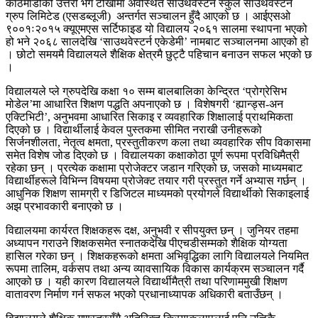
काठमाडौंको उत्तरी भेग टोखामा अवस्थित साउथवेस्टर्न स्कुल साउथवेस्टर्न
ग्रुप लिमिटेड (एसडब्लूजी) अन्तर्गत सञ्चालन हुँदै आएको छ । आईएसओ
९००१ः२०१५ क्यूएमएस सर्टिफाइड यो विद्यालय २०६१ सालमा स्थापना भएको
हो भने २०६८ सालदेखि ‘साउथवेस्टर्न एकेडेमी’ नामबाट सञ्चालनमा आएको हो
। छोटो समयमै विद्यालयले शैक्षिक क्षेत्रमै छुट्टै पहिचान बनाउन सफल भएको छ
।
विद्यालयले प्ले ग्रुपदेखि कक्षा १० सम्म बालबालिका केन्द्रित ‘प्रोग्रेसिभ
मोडेल’मा आधारित शिक्षण पद्धति अपनाएको छ । विशेषगरी ‘ह्यान्ड्स-अन
एक्टिभिटी’, अनुभवमा आधारित सिकाइ र व्यवहारिक शिक्षालाई प्राथमिकता
दिएको छ । विद्यार्थीलाई केवल पुस्तकमा सीमित नराखी उनीहरूको
सिर्जनशीलता, नेतृत्व क्षमता, प्रस्तुतीकरण कला तथा व्यवहारिक सीप विकासमा
समेत विशेष जोड दिएको छ । विद्यालयका कक्षाकोठा पूर्ण रूपमा प्रविधिमैत्री
रहेका छन् । प्रत्येक कक्षामा प्रोजेक्टर जडान गरिएको छ, जसको माध्यमबाट
विद्यार्थीहरूले विभिन्न विषयमा प्रोजेक्ट तयार गरी प्रस्तुत गर्ने अभ्यास गर्छन् ।
आधुनिक शिक्षण सामग्री र डिजिटल माध्यमको प्रयोगले विद्यार्थीको सिकाइलाई
अझ प्रभावकारी बनाएको छ ।
विद्यालयमा कार्यरत शिक्षकहरू दक्ष, अनुभवी र सीपयुक्त छन् । जुनियर तहमा
अध्यापन गराउने शिक्षकसमेत स्नातकदेखि पीएचडीसम्मको शैक्षिक योग्यता
हासिल गरेका छन् । शिक्षकहरूको क्षमता अभिवृद्धिका लागि विद्यालयले नियमित
रूपमा तालिम, वर्कसप तथा अन्य व्यावसायिक विकास कार्यक्रम सञ्चालन गर्दै
आएको छ । यही कारण विद्यालयले विद्यार्थीमैत्री तथा परिणाममुखी शिक्षण
वातावरण निर्माण गर्न सफल भएको प्रधानाध्यापक अधिकारी बताउँछन् ।