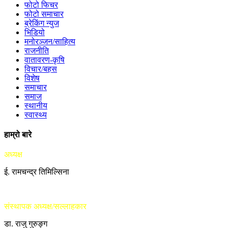
फोटो फिचर
फोटो समाचार
ब्रेकिंग न्युज
भिडियो
मनोरञ्जन/साहित्य
राजनीति
वातावरण-कृषि
विचार/बहस
विशेष
समाचार
समाज
स्थानीय
स्वास्थ्य
हाम्रो बारे
अध्यक्ष
ई. रामचन्द्र तिमिल्सिना
संस्थापक अध्यक्ष/सल्लाहकार
डा. राजु गुरुङ्ग