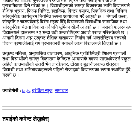
विद्यालयले शैक्षिक गुणस्तरसँगै अतिरिक्त क्रियाकलापलाई पनि उत्तिकै
प्राथमिकता दिने गरेको छ । विद्यार्थीहरूको समग्र विकासका लागि विद्यालयले
शैक्षिक भ्रमण, फिल्ड भिजिट, हाइकिङ, विन्टर क्याम्प, पिकनिक तथा विभिन्न
सांस्कृतिक कार्यक्रम नियमित रूपमा आयोजना गर्दै आएको छ । नेपाली कला,
संस्कृति र चाडपर्वलाई विशेष महत्व दिँदै विद्यालयले विद्यार्थीमा सामाजिक तथा
सांस्कृतिक चेतना विकास गर्न पनि भूमिका खेल्दै आएको छ । जसको फलस्वरूप
विद्यालयले हालसम्म १२ भन्दा बढी अन्तर्राष्ट्रिय अवार्ड प्राप्त गरिसकेको छ ।
आगामी दिनमा अझ उत्कृष्ट शैक्षिक वातावरण निर्माण गर्दै अन्तर्राष्ट्रिय स्तरको
शिक्षण प्रणालीलाई थप प्रभावकारी बनाउने लक्ष्य विद्यालयले लिएको छ ।
उत्कृष्ट नतिजा, अनुशासित वातावरण, आधुनिक प्रविधिमैत्री शिक्षण प्रणाली
तथा विद्यार्थीको समग्र विकासमा केन्द्रित अभ्यासकै कारण साउथवेस्टर्न स्कुल
अहिले काठमाडौंको उत्तरी भेग तारकेश्वर, टोखा र बूढानीलकण्ठ क्षेत्रका
विद्यार्थी तथा अभिभावकहरूको पहिलो रोजाइको विद्यालयका रूपमा स्थापित हुँदै
गएको छ ।
क्याटेगोरी :
tags
,
ब्रेकिंग न्युज
,
समाचार
तपाईको कमेन्ट लेख्नुहोस्