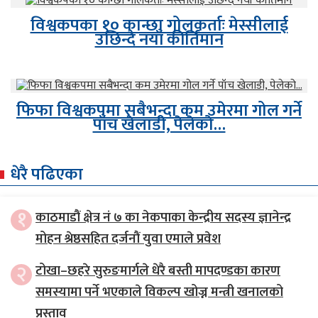
विश्वकपका १० कान्छा गोलकर्ताः मेस्सीलाई
उछिन्दै नयाँ कीर्तिमान
फिफा विश्वकपमा सबैभन्दा कम उमेरमा गोल गर्ने
पाँच खेलाडी, पेलेको…
धेरै पढिएका
१
काठमाडौं क्षेत्र नं ७ का नेकपाका केन्द्रीय सदस्य ज्ञानेन्द्र
मोहन श्रेष्ठसहित दर्जनौं युवा एमाले प्रवेश
२
टोखा–छहरे सुरुङमार्गले धेरै बस्ती मापदण्डका कारण
समस्यामा पर्ने भएकाले विकल्प खोज्न मन्त्री खनालको
प्रस्ताव