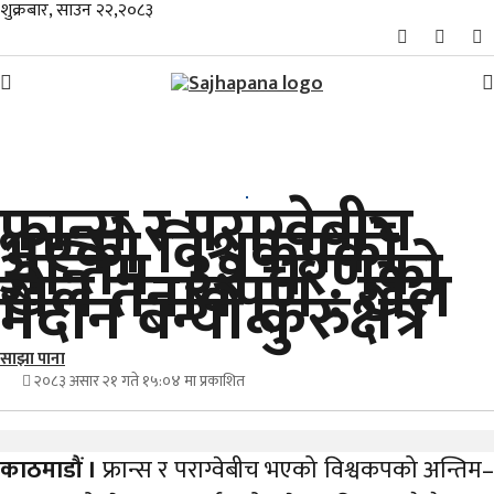
शुक्रबार, साउन २२,२०८३
समाचार
फ्रान्स र पराग्वेबीच
विशेष
भएको विश्वकपको
अन्तिम–३२ चरणको
स्थानीय
खेल तनावपूर्ण : खेल
मैदान बन्यो कुरुक्षेत्र
राजनीति
साझा पाना
जीवनशैली
२०८३ असार २१ गते १५:०४ मा प्रकाशित
मनोरञ्जन/
साहित्य
काठमाडौं ।
फ्रान्स र पराग्वेबीच भएको विश्वकपको अन्तिम