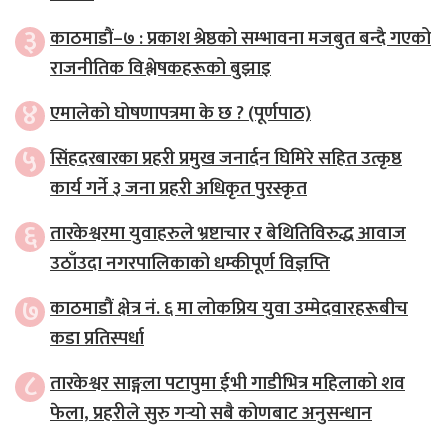
३
काठमाडौं–७ : प्रकाश श्रेष्ठको सम्भावना मजबुत बन्दै गएको
राजनीतिक विश्लेषकहरूको बुझाइ
४
एमालेको घोषणापत्रमा के छ ? (पूर्णपाठ)
५
सिंहदरबारका प्रहरी प्रमुख जनार्दन घिमिरे सहित उत्कृष्ठ
कार्य गर्ने ३ जना प्रहरी अधिकृत पुरस्कृत
६
तारकेश्वरमा युवाहरुले भ्रष्टाचार र बेथितिविरुद्ध आवाज
उठाँउदा नगरपालिकाको धम्कीपूर्ण विज्ञप्ति
७
काठमाडौं क्षेत्र नं. ६ मा लोकप्रिय युवा उम्मेदवारहरूबीच
कडा प्रतिस्पर्धा
८
तारकेश्वर साङ्गला पटापुमा ईभी गाडीभित्र महिलाको शव
फेला, प्रहरीले सुरु गर्‍यो सबै कोणबाट अनुसन्धान