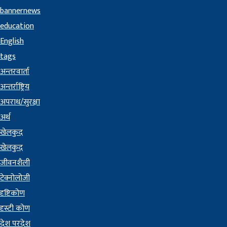
bannernews
education
English
tags
अन्तरवार्ता
अन्तर्राष्ट्रिय
अपराध/सुरक्षा
अर्थ
खेलकुद
खेलकुद
जीवनशैली
टेक्नोलोजी
दृष्टिकोण
दृस्टी कोण
देश परदेश