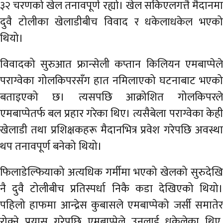
३२ चरणको खेल तनावपूर्ण रह्यो। खेल सकिएलगत्तै मैदानमा
अर्थ
दुवै टोलीका खेलाडीबीच विवाद र धकेलाधकेल भएको
अन्तरवार्ता
थियो।
विचार/
विवादको सुरुआत फ्रान्सेली कप्तान किलियन एमबाप्पेले
बहस
पराग्वेका गोलकिपरसँग हात नमिलाएको घटनाबाट भएको
बताइएको छ। त्यसपछि आक्रोशित गोलकिपरले
एमबाप्पेतर्फ बल प्रहार गरेका थिए। त्यसैबेला पराग्वेका केही
खेलाडी तथा प्रशिक्षकहरू मैदानभित्र प्रवेश गरेपछि अवस्था
थप तनावपूर्ण बनेको थियो।
फिलाडेल्फियाको अत्यधिक गर्मीमा भएको खेलको सुरुदेखि
नै दुवै टोलीबीच प्रतिस्पर्धा निकै कडा देखिएको थियो।
पहिलो हाफमा आन्द्रेस कुबासले एमबाप्पेको जर्सी समातेर
रोक्ने प्रयास गरेपछि एमबाप्पेले उनलाई धकेलेका थिए,