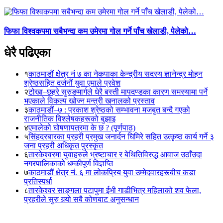
फिफा विश्वकपमा सबैभन्दा कम उमेरमा गोल गर्ने पाँच खेलाडी, पेलेको…
धेरै पढिएका
१
काठमाडौं क्षेत्र नं ७ का नेकपाका केन्द्रीय सदस्य ज्ञानेन्द्र मोहन
श्रेष्ठसहित दर्जनौं युवा एमाले प्रवेश
२
टोखा–छहरे सुरुङमार्गले धेरै बस्ती मापदण्डका कारण समस्यामा पर्ने
भएकाले विकल्प खोज्न मन्त्री खनालको प्रस्ताव
३
काठमाडौं–७ : प्रकाश श्रेष्ठको सम्भावना मजबुत बन्दै गएको
राजनीतिक विश्लेषकहरूको बुझाइ
४
एमालेको घोषणापत्रमा के छ ? (पूर्णपाठ)
५
सिंहदरबारका प्रहरी प्रमुख जनार्दन घिमिरे सहित उत्कृष्ठ कार्य गर्ने ३
जना प्रहरी अधिकृत पुरस्कृत
६
तारकेश्वरमा युवाहरुले भ्रष्टाचार र बेथितिविरुद्ध आवाज उठाँउदा
नगरपालिकाको धम्कीपूर्ण विज्ञप्ति
७
काठमाडौं क्षेत्र नं. ६ मा लोकप्रिय युवा उम्मेदवारहरूबीच कडा
प्रतिस्पर्धा
८
तारकेश्वर साङ्गला पटापुमा ईभी गाडीभित्र महिलाको शव फेला,
प्रहरीले सुरु गर्‍यो सबै कोणबाट अनुसन्धान