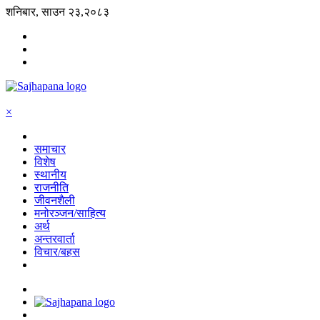
शनिबार, साउन २३,२०८३
×
समाचार
विशेष
स्थानीय
राजनीति
जीवनशैली
मनोरञ्जन/साहित्य
अर्थ
अन्तरवार्ता
विचार/बहस