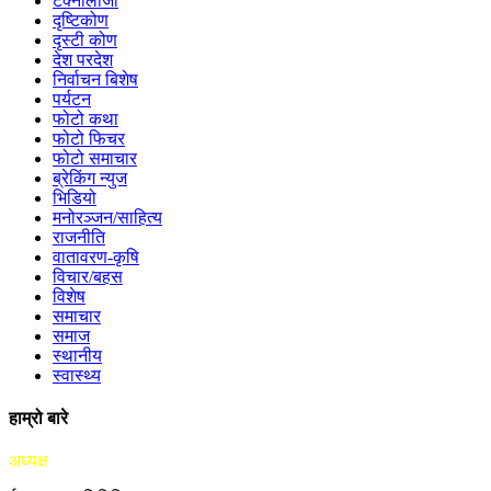
टेक्नोलोजी
दृष्टिकोण
दृस्टी कोण
देश परदेश
निर्वाचन बिशेष
पर्यटन
फोटो कथा
फोटो फिचर
फोटो समाचार
ब्रेकिंग न्युज
भिडियो
मनोरञ्जन/साहित्य
राजनीति
वातावरण-कृषि
विचार/बहस
विशेष
समाचार
समाज
स्थानीय
स्वास्थ्य
हाम्रो बारे
अध्यक्ष