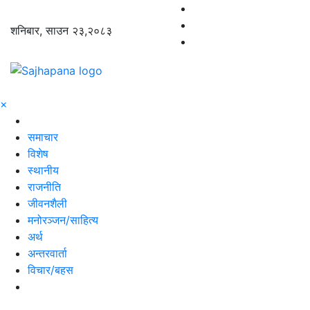
शनिबार, साउन २३,२०८३
×
समाचार
विशेष
स्थानीय
राजनीति
जीवनशैली
मनोरञ्जन/साहित्य
अर्थ
अन्तरवार्ता
विचार/बहस