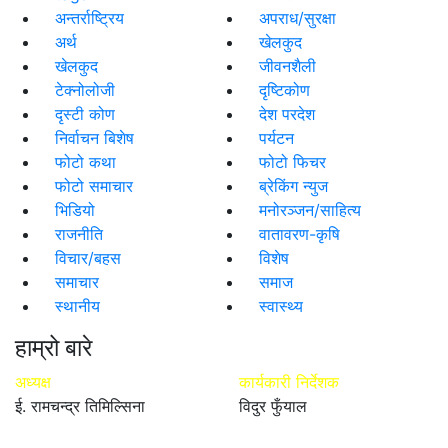
अन्तर्राष्ट्रिय
अपराध/सुरक्षा
अर्थ
खेलकुद
खेलकुद
जीवनशैली
टेक्नोलोजी
दृष्टिकोण
दृस्टी कोण
देश परदेश
निर्वाचन बिशेष
पर्यटन
फोटो कथा
फोटो फिचर
फोटो समाचार
ब्रेकिंग न्युज
भिडियो
मनोरञ्जन/साहित्य
राजनीति
वातावरण-कृषि
विचार/बहस
विशेष
समाचार
समाज
स्थानीय
स्वास्थ्य
हाम्रो बारे
अध्यक्ष
कार्यकारी निर्देशक
ई. रामचन्द्र तिमिल्सिना
विदुर फुँयाल