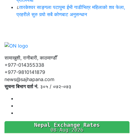
८
तारकेश्वर साङ्गला पटापुमा ईभी गाडीभित्र महिलाको शव फेला,
प्रहरीले सुरु गर्‍यो सबै कोणबाट अनुसन्धान
सामाखुशी, रानीबारी, काठमाण्डौँ
+977-014355338
+977-9810141879
news@sajhapana.com
सुचना बिभाग दर्ता नं.
३०५ / ०७२-०७३