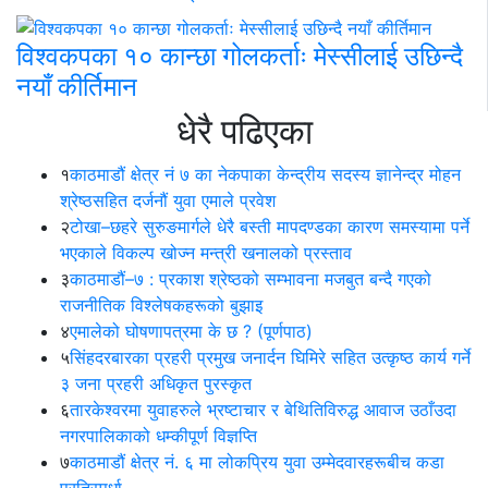
विश्वकपका १० कान्छा गोलकर्ताः मेस्सीलाई उछिन्दै
नयाँ कीर्तिमान
धेरै पढिएका
१
काठमाडौं क्षेत्र नं ७ का नेकपाका केन्द्रीय सदस्य ज्ञानेन्द्र मोहन
श्रेष्ठसहित दर्जनौं युवा एमाले प्रवेश
२
टोखा–छहरे सुरुङमार्गले धेरै बस्ती मापदण्डका कारण समस्यामा पर्ने
भएकाले विकल्प खोज्न मन्त्री खनालको प्रस्ताव
३
काठमाडौं–७ : प्रकाश श्रेष्ठको सम्भावना मजबुत बन्दै गएको
राजनीतिक विश्लेषकहरूको बुझाइ
४
एमालेको घोषणापत्रमा के छ ? (पूर्णपाठ)
५
सिंहदरबारका प्रहरी प्रमुख जनार्दन घिमिरे सहित उत्कृष्ठ कार्य गर्ने
३ जना प्रहरी अधिकृत पुरस्कृत
६
तारकेश्वरमा युवाहरुले भ्रष्टाचार र बेथितिविरुद्ध आवाज उठाँउदा
नगरपालिकाको धम्कीपूर्ण विज्ञप्ति
७
काठमाडौं क्षेत्र नं. ६ मा लोकप्रिय युवा उम्मेदवारहरूबीच कडा
प्रतिस्पर्धा