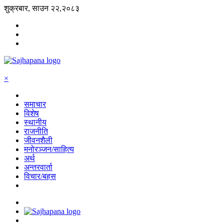
शुक्रबार, साउन २२,२०८३
×
समाचार
विशेष
स्थानीय
राजनीति
जीवनशैली
मनोरञ्जन/साहित्य
अर्थ
अन्तरवार्ता
विचार/बहस