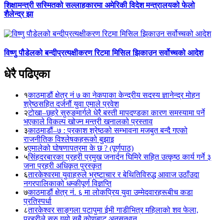
शिक्षामन्त्री सस्मितको सल्लाहकारमा अमेरिकी विदेश मन्त्रालयको फेलो
शैलेन्द्र झा
विष्णु पौडेलको बन्दीप्रत्यक्षीकरण रिटमा मिसिल झिकाउन सर्वोच्चको आदेश
धेरै पढिएका
१
काठमाडौं क्षेत्र नं ७ का नेकपाका केन्द्रीय सदस्य ज्ञानेन्द्र मोहन
श्रेष्ठसहित दर्जनौं युवा एमाले प्रवेश
२
टोखा–छहरे सुरुङमार्गले धेरै बस्ती मापदण्डका कारण समस्यामा पर्ने
भएकाले विकल्प खोज्न मन्त्री खनालको प्रस्ताव
३
काठमाडौं–७ : प्रकाश श्रेष्ठको सम्भावना मजबुत बन्दै गएको
राजनीतिक विश्लेषकहरूको बुझाइ
४
एमालेको घोषणापत्रमा के छ ? (पूर्णपाठ)
५
सिंहदरबारका प्रहरी प्रमुख जनार्दन घिमिरे सहित उत्कृष्ठ कार्य गर्ने ३
जना प्रहरी अधिकृत पुरस्कृत
६
तारकेश्वरमा युवाहरुले भ्रष्टाचार र बेथितिविरुद्ध आवाज उठाँउदा
नगरपालिकाको धम्कीपूर्ण विज्ञप्ति
७
काठमाडौं क्षेत्र नं. ६ मा लोकप्रिय युवा उम्मेदवारहरूबीच कडा
प्रतिस्पर्धा
८
तारकेश्वर साङ्गला पटापुमा ईभी गाडीभित्र महिलाको शव फेला,
प्रहरीले सुरु गर्‍यो सबै कोणबाट अनुसन्धान