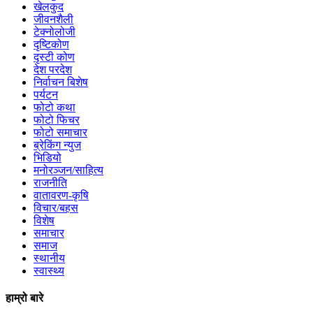
खेलकुद
जीवनशैली
टेक्नोलोजी
दृष्टिकोण
दृस्टी कोण
देश परदेश
निर्वाचन बिशेष
पर्यटन
फोटो कथा
फोटो फिचर
फोटो समाचार
ब्रेकिंग न्युज
भिडियो
मनोरञ्जन/साहित्य
राजनीति
वातावरण-कृषि
विचार/बहस
विशेष
समाचार
समाज
स्थानीय
स्वास्थ्य
हाम्रो बारे