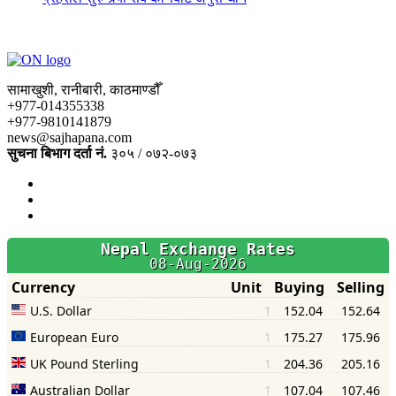
सामाखुशी, रानीबारी, काठमाण्डौँ
+977-014355338
+977-9810141879
news@sajhapana.com
सुचना बिभाग दर्ता नं.
३०५ / ०७२-०७३