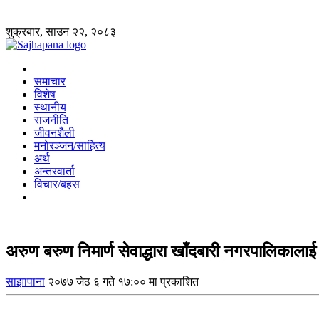
शुक्रबार, साउन २२, २०८३
समाचार
विशेष
स्थानीय
राजनीति
जीवनशैली
मनोरञ्जन/साहित्य
अर्थ
अन्तरवार्ता
विचार/बहस
अरुण बरुण निमार्ण सेवाद्धारा खाँदबारी नगरपालिकालाई
साझापाना
२०७७ जेठ ६ गते १७:०० मा प्रकाशित