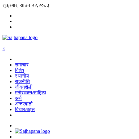
शुक्रबार, साउन २२,२०८३
×
समाचार
विशेष
स्थानीय
राजनीति
जीवनशैली
मनोरञ्जन/साहित्य
अर्थ
अन्तरवार्ता
विचार/बहस