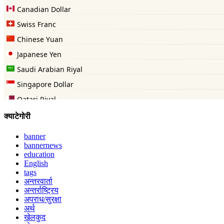
क्याटेगोरी
banner
bannernews
education
English
tags
अन्तरवार्ता
अन्तर्राष्ट्रिय
अपराध/सुरक्षा
अर्थ
खेलकुद