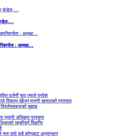
कंडेल,…
िहार्यता : अध्यक्ष…
सहित दर्जनौं युवा एमाले प्रवेश
काले विकल्प खोज्न मन्त्री खनालको प्रस्ताव
 विश्लेषकहरूको बुझाइ
जना प्रहरी अधिकृत पुरस्कृत
काको धम्कीपूर्ण विज्ञप्ति
धा
 सुरु गर्‍यो सबै कोणबाट अनुसन्धान