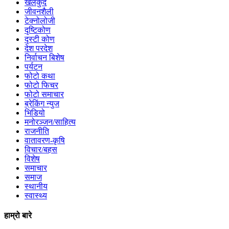
खेलकुद
जीवनशैली
टेक्नोलोजी
दृष्टिकोण
दृस्टी कोण
देश परदेश
निर्वाचन बिशेष
पर्यटन
फोटो कथा
फोटो फिचर
फोटो समाचार
ब्रेकिंग न्युज
भिडियो
मनोरञ्जन/साहित्य
राजनीति
वातावरण-कृषि
विचार/बहस
विशेष
समाचार
समाज
स्थानीय
स्वास्थ्य
हाम्रो बारे