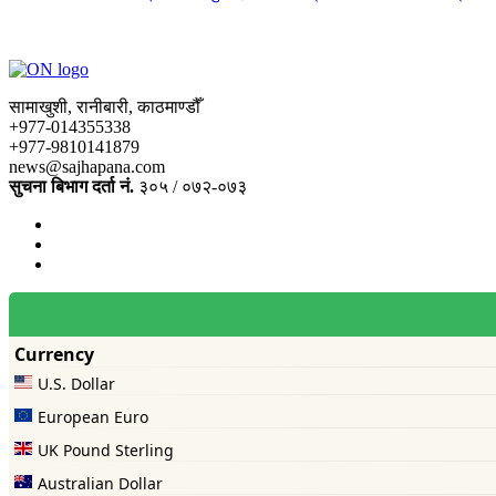
सामाखुशी, रानीबारी, काठमाण्डौँ
+977-014355338
+977-9810141879
news@sajhapana.com
सुचना बिभाग दर्ता नं.
३०५ / ०७२-०७३