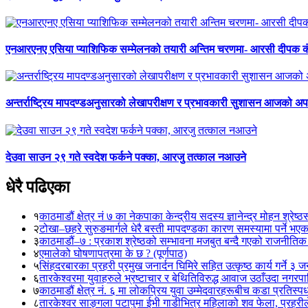
एनआरएनए एसिया प्याशिफिक सम्मेलनको तयारी अन्तिम चरणमा- आरसी दीपक 
अन्तर्राष्ट्रिय मापदण्डअनुसारको लेखापरीक्षण र प्रभावकारी सुशासन आजको अपर
देउवा साउन २९ गते स्वदेश फर्कने पक्का, आरजु तत्काल नआउने
धेरै पढिएका
१
काठमाडौं क्षेत्र नं ७ का नेकपाका केन्द्रीय सदस्य ज्ञानेन्द्र मोहन श्रेष्ठ
२
टोखा–छहरे सुरुङमार्गले धेरै बस्ती मापदण्डका कारण समस्यामा पर्ने भए
३
काठमाडौं–७ : प्रकाश श्रेष्ठको सम्भावना मजबुत बन्दै गएको राजनीतिक
४
एमालेको घोषणापत्रमा के छ ? (पूर्णपाठ)
५
सिंहदरबारका प्रहरी प्रमुख जनार्दन घिमिरे सहित उत्कृष्ठ कार्य गर्ने ३ 
६
तारकेश्वरमा युवाहरुले भ्रष्टाचार र बेथितिविरुद्ध आवाज उठाँउदा नगरपालि
७
काठमाडौं क्षेत्र नं. ६ मा लोकप्रिय युवा उम्मेदवारहरूबीच कडा प्रतिस्पर्
८
तारकेश्वर साङ्गला पटापुमा ईभी गाडीभित्र महिलाको शव फेला, प्रहरीले