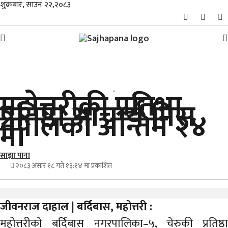
शुक्रबार, साउन २२,२०८३
समाचार
महोत्तरीकी प्रतिभा
विशेष
प्रतिष्ठा आचार्य मिस
नेपालको अन्तिम २४
स्थानीय
मा
राजनीति
साझा पाना
२०८३ असार १८ गते १३:१४ मा प्रकाशित
जीवनशैली
मनोरञ्जन/
जीवनराज दाहाल | बर्दिबास, महोत्तरी :
साहित्य
महोत्तरीको बर्दिबास नगरपालिका–५, चेरुकी प्रतिष्ठा