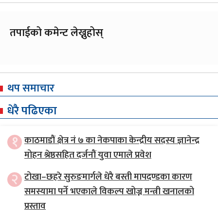
तपाईको कमेन्ट लेख्नुहोस्
थप समाचार
धेरै पढिएका
१
काठमाडौं क्षेत्र नं ७ का नेकपाका केन्द्रीय सदस्य ज्ञानेन्द्र
मोहन श्रेष्ठसहित दर्जनौं युवा एमाले प्रवेश
२
टोखा–छहरे सुरुङमार्गले धेरै बस्ती मापदण्डका कारण
समस्यामा पर्ने भएकाले विकल्प खोज्न मन्त्री खनालको
प्रस्ताव