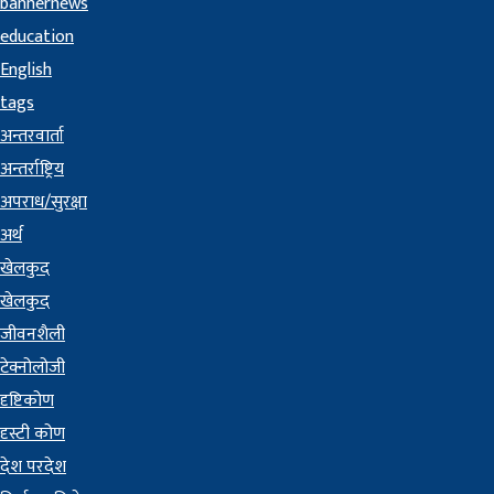
bannernews
education
English
tags
अन्तरवार्ता
अन्तर्राष्ट्रिय
अपराध/सुरक्षा
अर्थ
खेलकुद
खेलकुद
जीवनशैली
टेक्नोलोजी
दृष्टिकोण
दृस्टी कोण
देश परदेश