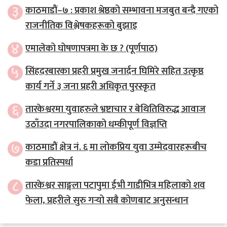
३
काठमाडौं–७ : प्रकाश श्रेष्ठको सम्भावना मजबुत बन्दै गएको
राजनीतिक विश्लेषकहरूको बुझाइ
४
एमालेको घोषणापत्रमा के छ ? (पूर्णपाठ)
५
सिंहदरबारका प्रहरी प्रमुख जनार्दन घिमिरे सहित उत्कृष्ठ
कार्य गर्ने ३ जना प्रहरी अधिकृत पुरस्कृत
६
तारकेश्वरमा युवाहरुले भ्रष्टाचार र बेथितिविरुद्ध आवाज
उठाँउदा नगरपालिकाको धम्कीपूर्ण विज्ञप्ति
७
काठमाडौं क्षेत्र नं. ६ मा लोकप्रिय युवा उम्मेदवारहरूबीच
कडा प्रतिस्पर्धा
८
तारकेश्वर साङ्गला पटापुमा ईभी गाडीभित्र महिलाको शव
फेला, प्रहरीले सुरु गर्‍यो सबै कोणबाट अनुसन्धान