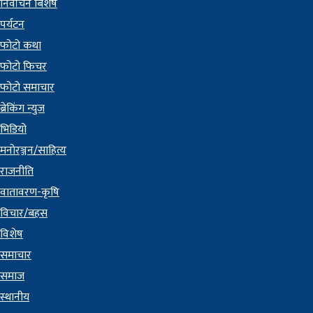
निर्वाचन बिशेष
पर्यटन
फोटो कथा
फोटो फिचर
फोटो समाचार
ब्रेकिंग न्युज
भिडियो
मनोरञ्जन/साहित्य
राजनीति
वातावरण-कृषि
विचार/बहस
विशेष
समाचार
समाज
स्थानीय