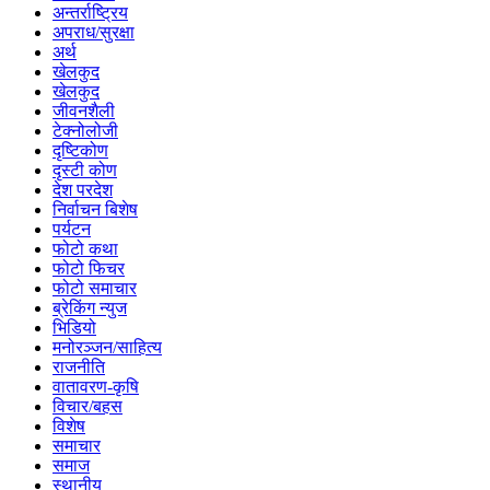
अन्तर्राष्ट्रिय
अपराध/सुरक्षा
अर्थ
खेलकुद
खेलकुद
जीवनशैली
टेक्नोलोजी
दृष्टिकोण
दृस्टी कोण
देश परदेश
निर्वाचन बिशेष
पर्यटन
फोटो कथा
फोटो फिचर
फोटो समाचार
ब्रेकिंग न्युज
भिडियो
मनोरञ्जन/साहित्य
राजनीति
वातावरण-कृषि
विचार/बहस
विशेष
समाचार
समाज
स्थानीय