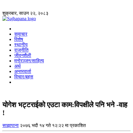
शुक्रबार, साउन २२, २०८३
समाचार
विशेष
स्थानीय
राजनीति
जीवनशैली
मनोरञ्जन/साहित्य
अर्थ
अन्तरवार्ता
विचार/बहस
योगेश भट्टराईको एउटा काम:विपक्षीले पनि भने -वाह
!
साझापाना
२०७६ भदौ १४ गते १२:२२ मा प्रकाशित