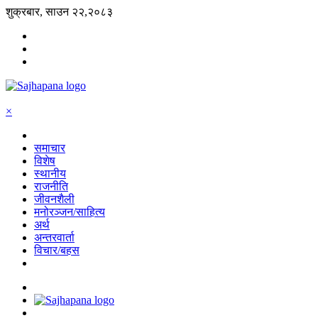
शुक्रबार, साउन २२,२०८३
×
समाचार
विशेष
स्थानीय
राजनीति
जीवनशैली
मनोरञ्जन/साहित्य
अर्थ
अन्तरवार्ता
विचार/बहस