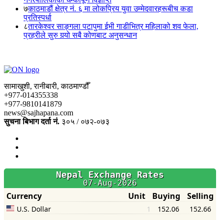
७
काठमाडौं क्षेत्र नं. ६ मा लोकप्रिय युवा उम्मेदवारहरूबीच कडा
प्रतिस्पर्धा
८
तारकेश्वर साङ्गला पटापुमा ईभी गाडीभित्र महिलाको शव फेला,
प्रहरीले सुरु गर्‍यो सबै कोणबाट अनुसन्धान
सामाखुशी, रानीबारी, काठमाण्डौँ
+977-014355338
+977-9810141879
news@sajhapana.com
सुचना बिभाग दर्ता नं.
३०५ / ०७२-०७३