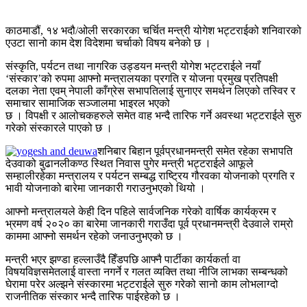
काठमाडौं, १४ भदौ/ओली सरकारका चर्चित मन्त्री योगेश भट्टराईको शनिवारको
एउटा सानो काम देश विदेशमा चर्चाको विषय बनेको छ ।
संस्कृति, पर्यटन तथा नागरिक उड्डयन मन्त्री योगेश भट्टराईले नयाँ
‘संस्कार’को रुपमा आफ्नो मन्त्रालयका प्रगति र योजना प्रमुख प्रतिपक्षी
दलका नेता एवम् नेपाली काँग्रेस सभापतिलाई सुनाएर समर्थन लिएको तस्विर र
समाचार सामाजिक सञ्जालमा भाइरल भएको
छ । विपक्षी र आलोचकहरुले समेत वाह भन्दै तारिफ गर्ने अवस्था भट्टराईले सुरु
गरेको संस्कारले पाएको छ ।
शनिबार बिहान पूर्वप्रधानमन्त्री समेत रहेका सभापति
देउवाको बुढानलीकण्ठ स्थित निवास पुगेर मन्त्री भट्टराईले आफूले
सम्हालीरहेका मन्त्रालय र पर्यटन सम्बद्ध राष्ट्रिय गौरवका योजनाको प्रगति र
भावी योजनाको बारेमा जानकारी गराउनुभएको थियो ।
आफ्नो मन्त्रालयले केही दिन पहिले सार्वजनिक गरेको वार्षिक कार्यक्रम र
भ्रमण वर्ष २०२० का बारेमा जानकारी गराउँदा पूर्व प्रधानमन्त्री देउवाले राम्रो
काममा आफ्नो समर्थन रहेको जनाउनुभएको छ ।
मन्त्री भएर झण्डा हल्लाउँदै हिँडपछि आफ्नै पार्टीका कार्यकर्ता वा
विषयविज्ञसमेतलाई वास्ता नगर्ने र गलत व्यक्ति तथा नीजि लाभका सम्बन्धको
घेरामा परेर अल्झने संस्कारमा भट्टराईले सुरु गरेको सानो काम लोभलाग्दो
राजनीतिक संस्कार भन्दै तारिफ पाईरहेको छ ।