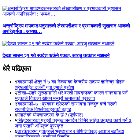
अन्तर्राष्ट्रिय मापदण्डअनुसारको लेखापरीक्षण र प्रभावकारी सुशासन आजको
अपरिहार्यता : अध्यक्ष…
देउवा साउन २९ गते स्वदेश फर्कने पक्का, आरजु तत्काल नआउने
धेरै पढिएका
१
काठमाडौं क्षेत्र नं ७ का नेकपाका केन्द्रीय सदस्य ज्ञानेन्द्र मोहन
श्रेष्ठसहित दर्जनौं युवा एमाले प्रवेश
२
टोखा–छहरे सुरुङमार्गले धेरै बस्ती मापदण्डका कारण समस्यामा पर्ने
भएकाले विकल्प खोज्न मन्त्री खनालको प्रस्ताव
३
काठमाडौं–७ : प्रकाश श्रेष्ठको सम्भावना मजबुत बन्दै गएको
राजनीतिक विश्लेषकहरूको बुझाइ
४
एमालेको घोषणापत्रमा के छ ? (पूर्णपाठ)
५
सिंहदरबारका प्रहरी प्रमुख जनार्दन घिमिरे सहित उत्कृष्ठ कार्य गर्ने ३
जना प्रहरी अधिकृत पुरस्कृत
६
तारकेश्वरमा युवाहरुले भ्रष्टाचार र बेथितिविरुद्ध आवाज उठाँउदा
नगरपालिकाको धम्कीपूर्ण विज्ञप्ति