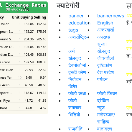
क्याटेगोरी
हा
banner
bannernews
अध्
education
English
ई. 
tags
अन्तरवार्ता
अन्तर्राष्ट्रिय
अपराध/
संस
सुरक्षा
सल
अर्थ
खेलकुद
डा.
खेलकुद
जीवनशैली
टेक्नोलोजी
दृष्टिकोण
दृस्टी कोण
देश परदेश
सम
निर्वाचन
पर्यटन
श्र
बिशेष
फोटो कथा
फोटो फिचर
फोटो
ब्रेकिंग
समाचार
न्युज
प्र
भिडियो
मनोरञ्जन/
सन्
साहित्य
राजनीति
वातावरण-