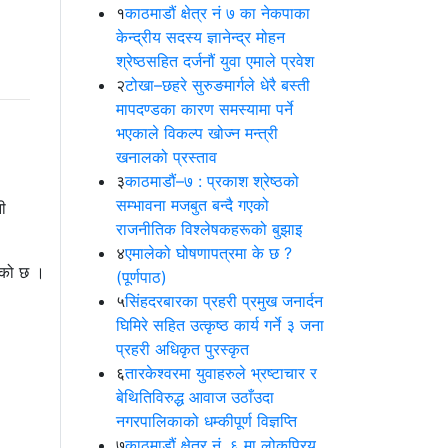
१
काठमाडौं क्षेत्र नं ७ का नेकपाका
केन्द्रीय सदस्य ज्ञानेन्द्र मोहन
श्रेष्ठसहित दर्जनौं युवा एमाले प्रवेश
२
टोखा–छहरे सुरुङमार्गले धेरै बस्ती
मापदण्डका कारण समस्यामा पर्ने
भएकाले विकल्प खोज्न मन्त्री
खनालको प्रस्ताव
३
काठमाडौं–७ : प्रकाश श्रेष्ठको
सम्भावना मजबुत बन्दै गएको
ी
राजनीतिक विश्लेषकहरूको बुझाइ
४
एमालेको घोषणापत्रमा के छ ?
ढेको छ ।
(पूर्णपाठ)
५
सिंहदरबारका प्रहरी प्रमुख जनार्दन
घिमिरे सहित उत्कृष्ठ कार्य गर्ने ३ जना
प्रहरी अधिकृत पुरस्कृत
६
तारकेश्वरमा युवाहरुले भ्रष्टाचार र
बेथितिविरुद्ध आवाज उठाँउदा
नगरपालिकाको धम्कीपूर्ण विज्ञप्ति
७
काठमाडौं क्षेत्र नं. ६ मा लोकप्रिय