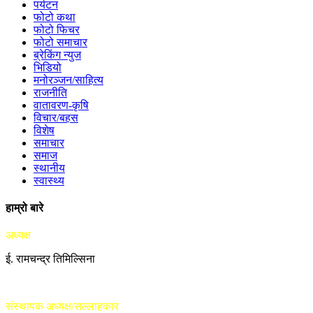
पर्यटन
फोटो कथा
फोटो फिचर
फोटो समाचार
ब्रेकिंग न्युज
भिडियो
मनोरञ्जन/साहित्य
राजनीति
वातावरण-कृषि
विचार/बहस
विशेष
समाचार
समाज
स्थानीय
स्वास्थ्य
हाम्रो बारे
अध्यक्ष
ई. रामचन्द्र तिमिल्सिना
संस्थापक अध्यक्ष/सल्लाहकार