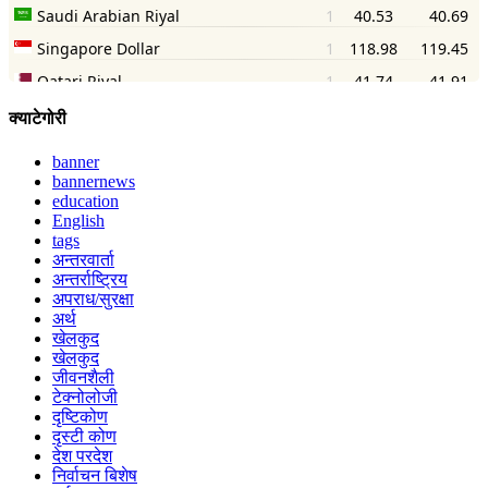
क्याटेगोरी
banner
bannernews
education
English
tags
अन्तरवार्ता
अन्तर्राष्ट्रिय
अपराध/सुरक्षा
अर्थ
खेलकुद
खेलकुद
जीवनशैली
टेक्नोलोजी
दृष्टिकोण
दृस्टी कोण
देश परदेश
निर्वाचन बिशेष