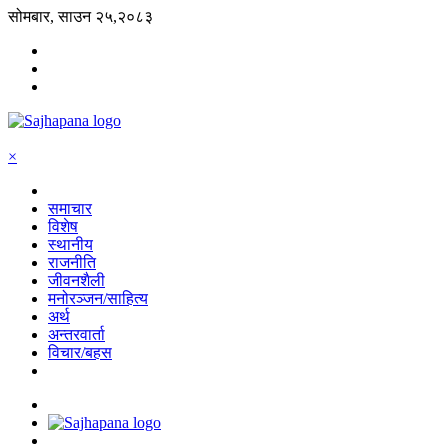
सोमबार, साउन २५,२०८३
×
समाचार
विशेष
स्थानीय
राजनीति
जीवनशैली
मनोरञ्जन/साहित्य
अर्थ
अन्तरवार्ता
विचार/बहस