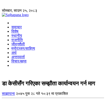
सोमबार, साउन २५, २०८३
समाचार
विशेष
स्थानीय
राजनीति
जीवनशैली
मनोरञ्जन/साहित्य
अर्थ
अन्तरवार्ता
विचार/बहस
डा केसीसँग गरिएका सम्झौता कार्यान्वयन गर्न माग
साझापाना
२०७५ पुस २८ गते १०:३९ मा प्रकाशित