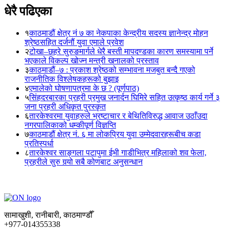
धेरै पढिएका
१
काठमाडौं क्षेत्र नं ७ का नेकपाका केन्द्रीय सदस्य ज्ञानेन्द्र मोहन
श्रेष्ठसहित दर्जनौं युवा एमाले प्रवेश
२
टोखा–छहरे सुरुङमार्गले धेरै बस्ती मापदण्डका कारण समस्यामा पर्ने
भएकाले विकल्प खोज्न मन्त्री खनालको प्रस्ताव
३
काठमाडौं–७ : प्रकाश श्रेष्ठको सम्भावना मजबुत बन्दै गएको
राजनीतिक विश्लेषकहरूको बुझाइ
४
एमालेको घोषणापत्रमा के छ ? (पूर्णपाठ)
५
सिंहदरबारका प्रहरी प्रमुख जनार्दन घिमिरे सहित उत्कृष्ठ कार्य गर्ने ३
जना प्रहरी अधिकृत पुरस्कृत
६
तारकेश्वरमा युवाहरुले भ्रष्टाचार र बेथितिविरुद्ध आवाज उठाँउदा
नगरपालिकाको धम्कीपूर्ण विज्ञप्ति
७
काठमाडौं क्षेत्र नं. ६ मा लोकप्रिय युवा उम्मेदवारहरूबीच कडा
प्रतिस्पर्धा
८
तारकेश्वर साङ्गला पटापुमा ईभी गाडीभित्र महिलाको शव फेला,
प्रहरीले सुरु गर्‍यो सबै कोणबाट अनुसन्धान
सामाखुशी, रानीबारी, काठमाण्डौँ
+977-014355338