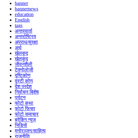
banner
bannernews
education
English
tags
अन्तरवार्ता
अन्तर्राष्ट्रिय
अपराध/सुरक्षा
अर्थ
खेलकुद
खेलकुद
जीवनशैली
टेक्नोलोजी
दृष्टिकोण
दृस्टी कोण
देश परदेश
निर्वाचन बिशेष
पर्यटन
फोटो कथा
फोटो फिचर
फोटो समाचार
ब्रेकिंग न्युज
भिडियो
मनोरञ्जन/साहित्य
राजनीति