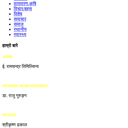
वातावरण-कृषि
विचार/बहस
विशेष
समाचार
समाज
स्थानीय
स्वास्थ्य
हाम्रो बारे
अध्यक्ष
ई. रामचन्द्र तिमिल्सिना
संस्थापक अध्यक्ष/सल्लाहकार
डा. राजु गुरुङ्ग
सम्पादक
श्रीकृष्ण ढकाल