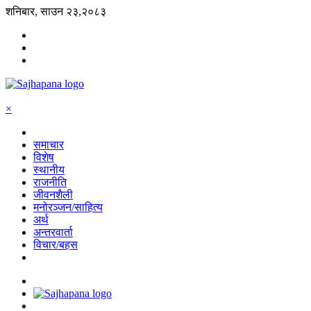
शनिबार, साउन २३,२०८३
×
समाचार
विशेष
स्थानीय
राजनीति
जीवनशैली
मनोरञ्जन/साहित्य
अर्थ
अन्तरवार्ता
विचार/बहस