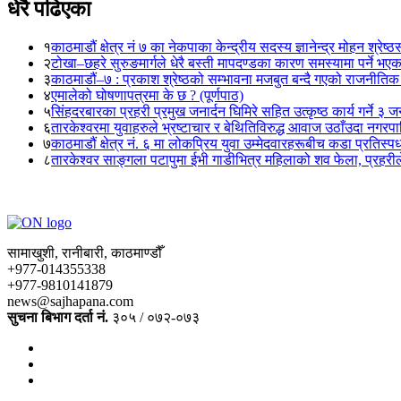
धेरै पढिएका
१
काठमाडौं क्षेत्र नं ७ का नेकपाका केन्द्रीय सदस्य ज्ञानेन्द्र मोहन श्रेष्ठ
२
टोखा–छहरे सुरुङमार्गले धेरै बस्ती मापदण्डका कारण समस्यामा पर्ने भए
३
काठमाडौं–७ : प्रकाश श्रेष्ठको सम्भावना मजबुत बन्दै गएको राजनीतिक
४
एमालेको घोषणापत्रमा के छ ? (पूर्णपाठ)
५
सिंहदरबारका प्रहरी प्रमुख जनार्दन घिमिरे सहित उत्कृष्ठ कार्य गर्ने ३ 
६
तारकेश्वरमा युवाहरुले भ्रष्टाचार र बेथितिविरुद्ध आवाज उठाँउदा नगरपालि
७
काठमाडौं क्षेत्र नं. ६ मा लोकप्रिय युवा उम्मेदवारहरूबीच कडा प्रतिस्पर्
८
तारकेश्वर साङ्गला पटापुमा ईभी गाडीभित्र महिलाको शव फेला, प्रहरीले
सामाखुशी, रानीबारी, काठमाण्डौँ
+977-014355338
+977-9810141879
news@sajhapana.com
सुचना बिभाग दर्ता नं.
३०५ / ०७२-०७३