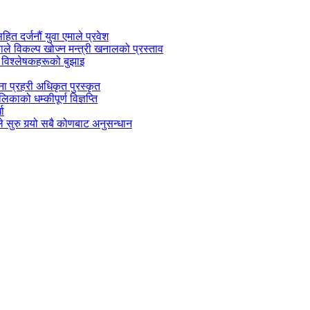
सहित दर्जनौं युवा एमाले प्रवेश
काले विकल्प खोज्न मन्त्री खनालको प्रस्ताव
 विश्लेषकहरूको बुझाइ
जना प्रहरी अधिकृत पुरस्कृत
काको धम्कीपूर्ण विज्ञप्ति
धा
 सुरु गर्‍यो सबै कोणबाट अनुसन्धान