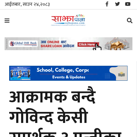
आईतबार, साउन २४,२०८३
समाचार
विशेष
स्थानीय
राजनीति
आक्रामक बन्दै
जीवनशैली
गोविन्द केसी
मनोरञ्जन/
साहित्य