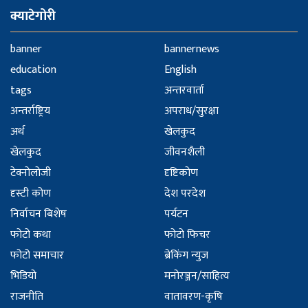
क्याटेगोरी
banner
bannernews
education
English
tags
अन्तरवार्ता
अन्तर्राष्ट्रिय
अपराध/सुरक्षा
अर्थ
खेलकुद
खेलकुद
जीवनशैली
टेक्नोलोजी
दृष्टिकोण
दृस्टी कोण
देश परदेश
निर्वाचन बिशेष
पर्यटन
फोटो कथा
फोटो फिचर
फोटो समाचार
ब्रेकिंग न्युज
भिडियो
मनोरञ्जन/साहित्य
राजनीति
वातावरण-कृषि