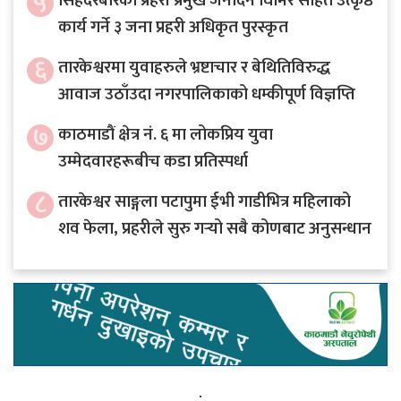
५
सिंहदरबारका प्रहरी प्रमुख जनार्दन घिमिरे सहित उत्कृष्ठ
कार्य गर्ने ३ जना प्रहरी अधिकृत पुरस्कृत
६
तारकेश्वरमा युवाहरुले भ्रष्टाचार र बेथितिविरुद्ध
आवाज उठाँउदा नगरपालिकाको धम्कीपूर्ण विज्ञप्ति
७
काठमाडौं क्षेत्र नं. ६ मा लोकप्रिय युवा
उम्मेदवारहरूबीच कडा प्रतिस्पर्धा
८
तारकेश्वर साङ्गला पटापुमा ईभी गाडीभित्र महिलाको
शव फेला, प्रहरीले सुरु गर्‍यो सबै कोणबाट अनुसन्धान