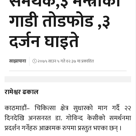
समर्थक,३ मन्त्रीका
अर्थ
गाडी तोडफोड ,३
अन्तरवार्ता
दर्जन घाइते
विचार/
बहस
साझापाना
२०७५ साउन ५ गते १२:३७ मा प्रकाशित
रामेश्वर ढकाल
काठमाडौं– चिकित्सा क्षेत्र सुधारको माग गर्दै २२
दिनदेखि अनसनरत डा. गोविन्द केसीको समर्थनमा
प्रदर्शन गर्नेहरु आक्रामक रुपमा प्रस्तुत भएका छन् ।