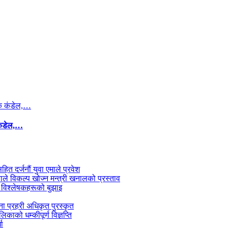
कंडेल,…
सहित दर्जनौं युवा एमाले प्रवेश
काले विकल्प खोज्न मन्त्री खनालको प्रस्ताव
 विश्लेषकहरूको बुझाइ
जना प्रहरी अधिकृत पुरस्कृत
काको धम्कीपूर्ण विज्ञप्ति
धा