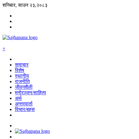
शनिबार, साउन २३,२०८३
×
समाचार
विशेष
स्थानीय
राजनीति
जीवनशैली
मनोरञ्जन/साहित्य
अर्थ
अन्तरवार्ता
विचार/बहस