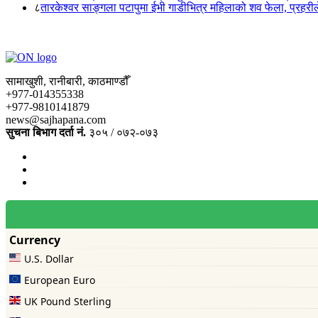
८
तारकेश्वर साङ्गला पटापुमा ईभी गाडीभित्र महिलाको शव फेला, प्रहरीले
सामाखुशी, रानीबारी, काठमाण्डौँ
+977-014355338
+977-9810141879
news@sajhapana.com
सुचना बिभाग दर्ता नं.
३०५ / ०७२-०७३