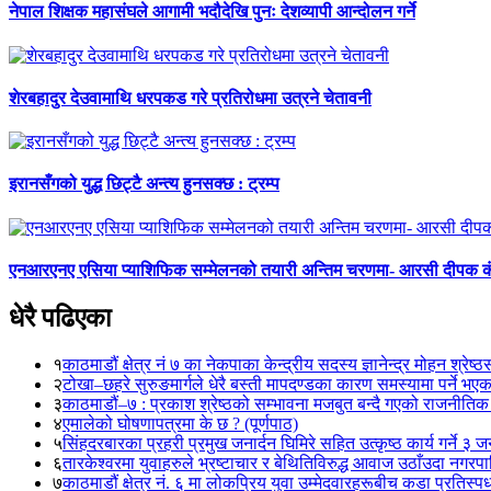
नेपाल शिक्षक महासंघले आगामी भदौदेखि पुनः देशव्यापी आन्दोलन गर्ने
शेरबहादुर देउवामाथि धरपकड गरे प्रतिरोधमा उत्रने चेतावनी
इरानसँगको युद्ध छिट्टै अन्त्य हुनसक्छ : ट्रम्प
एनआरएनए एसिया प्याशिफिक सम्मेलनको तयारी अन्तिम चरणमा- आरसी दीपक 
धेरै पढिएका
१
काठमाडौं क्षेत्र नं ७ का नेकपाका केन्द्रीय सदस्य ज्ञानेन्द्र मोहन श्रेष्ठ
२
टोखा–छहरे सुरुङमार्गले धेरै बस्ती मापदण्डका कारण समस्यामा पर्ने भए
३
काठमाडौं–७ : प्रकाश श्रेष्ठको सम्भावना मजबुत बन्दै गएको राजनीतिक
४
एमालेको घोषणापत्रमा के छ ? (पूर्णपाठ)
५
सिंहदरबारका प्रहरी प्रमुख जनार्दन घिमिरे सहित उत्कृष्ठ कार्य गर्ने ३ 
६
तारकेश्वरमा युवाहरुले भ्रष्टाचार र बेथितिविरुद्ध आवाज उठाँउदा नगरपालि
७
काठमाडौं क्षेत्र नं. ६ मा लोकप्रिय युवा उम्मेदवारहरूबीच कडा प्रतिस्पर्