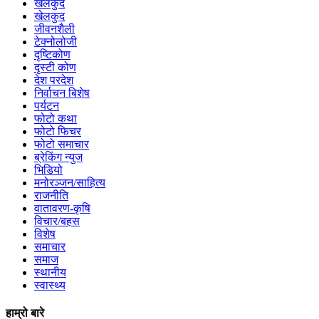
खेलकुद
खेलकुद
जीवनशैली
टेक्नोलोजी
दृष्टिकोण
दृस्टी कोण
देश परदेश
निर्वाचन बिशेष
पर्यटन
फोटो कथा
फोटो फिचर
फोटो समाचार
ब्रेकिंग न्युज
भिडियो
मनोरञ्जन/साहित्य
राजनीति
वातावरण-कृषि
विचार/बहस
विशेष
समाचार
समाज
स्थानीय
स्वास्थ्य
हाम्रो बारे