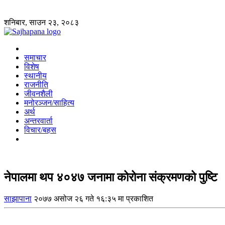
शनिबार, साउन २३, २०८३
समाचार
विशेष
स्थानीय
राजनीति
जीवनशैली
मनोरञ्जन/साहित्य
अर्थ
अन्तरवार्ता
विचार/बहस
नेपालमा थप ४०४७ जनामा कोरोना संक्रमणको पुष्टि
साझापाना
२०७७ असोज २६ गते १६:३५ मा प्रकाशित