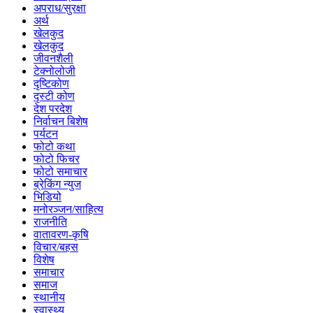
अपराध/सुरक्षा
अर्थ
खेलकुद
खेलकुद
जीवनशैली
टेक्नोलोजी
दृष्टिकोण
दृस्टी कोण
देश परदेश
निर्वाचन बिशेष
पर्यटन
फोटो कथा
फोटो फिचर
फोटो समाचार
ब्रेकिंग न्युज
भिडियो
मनोरञ्जन/साहित्य
राजनीति
वातावरण-कृषि
विचार/बहस
विशेष
समाचार
समाज
स्थानीय
स्वास्थ्य