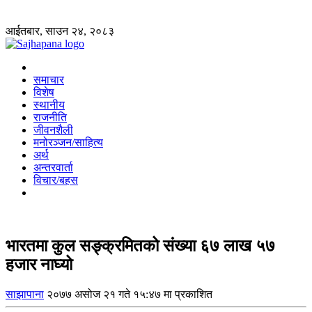
आईतबार, साउन २४, २०८३
समाचार
विशेष
स्थानीय
राजनीति
जीवनशैली
मनोरञ्जन/साहित्य
अर्थ
अन्तरवार्ता
विचार/बहस
भारतमा कुल सङ्क्रमितको संख्या ६७ लाख ५७
हजार नाघ्यो
साझापाना
२०७७ असोज २१ गते १५:४७ मा प्रकाशित