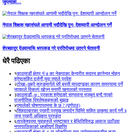
जुम्ल्याहा…
नेपाल शिक्षक महासंघले आगामी भदौदेखि पुनः देशव्यापी आन्दोलन गर्ने
शेरबहादुर देउवामाथि धरपकड गरे प्रतिरोधमा उत्रने चेतावनी
धेरै पढिएका
१
काठमाडौं क्षेत्र नं ७ का नेकपाका केन्द्रीय सदस्य ज्ञानेन्द्र मोहन
श्रेष्ठसहित दर्जनौं युवा एमाले प्रवेश
२
टोखा–छहरे सुरुङमार्गले धेरै बस्ती मापदण्डका कारण समस्यामा पर्ने
भएकाले विकल्प खोज्न मन्त्री खनालको प्रस्ताव
३
काठमाडौं–७ : प्रकाश श्रेष्ठको सम्भावना मजबुत बन्दै गएको
राजनीतिक विश्लेषकहरूको बुझाइ
४
एमालेको घोषणापत्रमा के छ ? (पूर्णपाठ)
५
सिंहदरबारका प्रहरी प्रमुख जनार्दन घिमिरे सहित उत्कृष्ठ कार्य गर्ने ३
जना प्रहरी अधिकृत पुरस्कृत
६
तारकेश्वरमा युवाहरुले भ्रष्टाचार र बेथितिविरुद्ध आवाज उठाँउदा
नगरपालिकाको धम्कीपूर्ण विज्ञप्ति
७
काठमाडौं क्षेत्र नं. ६ मा लोकप्रिय युवा उम्मेदवारहरूबीच कडा