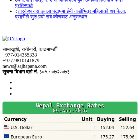
प्रतिस्पर्धा
८
तारकेश्वर साङ्गला पटापुमा ईभी गाडीभित्र महिलाको शव फेला,
प्रहरीले सुरु गर्‍यो सबै कोणबाट अनुसन्धान
सामाखुशी, रानीबारी, काठमाण्डौँ
+977-014355338
+977-9810141879
news@sajhapana.com
सुचना बिभाग दर्ता नं.
३०५ / ०७२-०७३