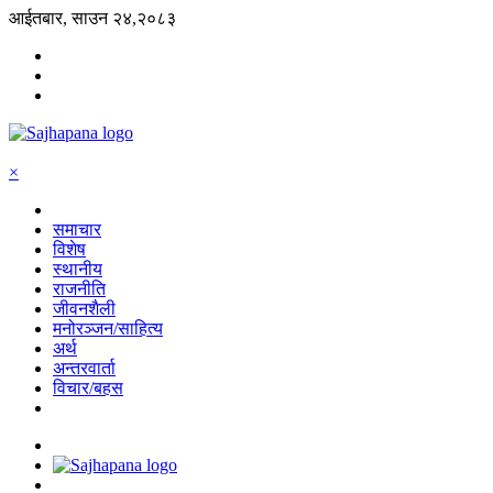
आईतबार, साउन २४,२०८३
×
समाचार
विशेष
स्थानीय
राजनीति
जीवनशैली
मनोरञ्जन/साहित्य
अर्थ
अन्तरवार्ता
विचार/बहस