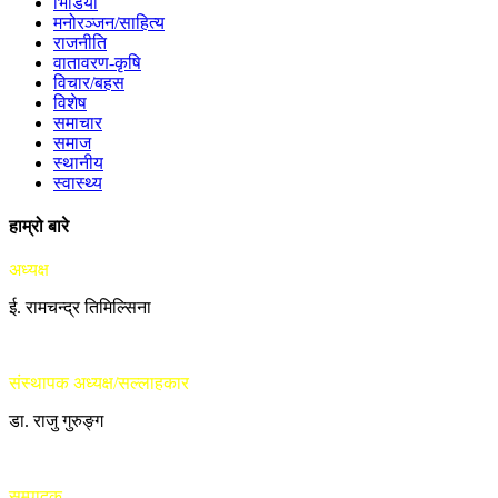
भिडियो
मनोरञ्जन/साहित्य
राजनीति
वातावरण-कृषि
विचार/बहस
विशेष
समाचार
समाज
स्थानीय
स्वास्थ्य
हाम्रो बारे
अध्यक्ष
ई. रामचन्द्र तिमिल्सिना
संस्थापक अध्यक्ष/सल्लाहकार
डा. राजु गुरुङ्ग
सम्पादक