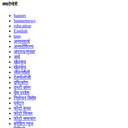
क्याटेगोरी
banner
bannernews
education
English
tags
अन्तरवार्ता
अन्तर्राष्ट्रिय
अपराध/सुरक्षा
अर्थ
खेलकुद
खेलकुद
जीवनशैली
टेक्नोलोजी
दृष्टिकोण
दृस्टी कोण
देश परदेश
निर्वाचन बिशेष
पर्यटन
फोटो कथा
फोटो फिचर
फोटो समाचार
ब्रेकिंग न्युज