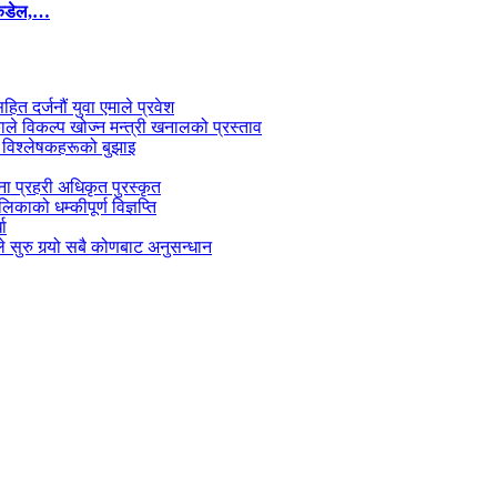
कंडेल,…
सहित दर्जनौं युवा एमाले प्रवेश
काले विकल्प खोज्न मन्त्री खनालको प्रस्ताव
 विश्लेषकहरूको बुझाइ
जना प्रहरी अधिकृत पुरस्कृत
काको धम्कीपूर्ण विज्ञप्ति
धा
 सुरु गर्‍यो सबै कोणबाट अनुसन्धान