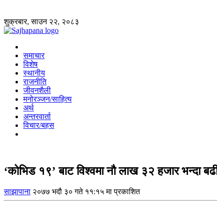
शुक्रबार, साउन २२, २०८३
समाचार
विशेष
स्थानीय
राजनीति
जीवनशैली
मनोरञ्जन/साहित्य
अर्थ
अन्तरवार्ता
विचार/बहस
‘कोभिड १९’ बाट विश्वमा नौ लाख ३२ हजार भन्दा बढीक
साझापाना
२०७७ भदौ ३० गते ११:१५ मा प्रकाशित