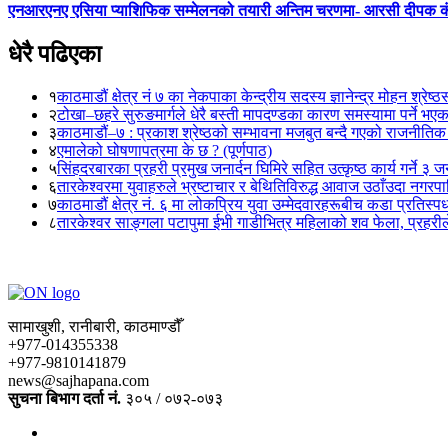
एनआरएनए एसिया प्याशिफिक सम्मेलनको तयारी अन्तिम चरणमा- आरसी दीपक 
धेरै पढिएका
१
काठमाडौं क्षेत्र नं ७ का नेकपाका केन्द्रीय सदस्य ज्ञानेन्द्र मोहन श्रेष्ठ
२
टोखा–छहरे सुरुङमार्गले धेरै बस्ती मापदण्डका कारण समस्यामा पर्ने भए
३
काठमाडौं–७ : प्रकाश श्रेष्ठको सम्भावना मजबुत बन्दै गएको राजनीतिक
४
एमालेको घोषणापत्रमा के छ ? (पूर्णपाठ)
५
सिंहदरबारका प्रहरी प्रमुख जनार्दन घिमिरे सहित उत्कृष्ठ कार्य गर्ने ३ 
६
तारकेश्वरमा युवाहरुले भ्रष्टाचार र बेथितिविरुद्ध आवाज उठाँउदा नगरपालि
७
काठमाडौं क्षेत्र नं. ६ मा लोकप्रिय युवा उम्मेदवारहरूबीच कडा प्रतिस्पर्
८
तारकेश्वर साङ्गला पटापुमा ईभी गाडीभित्र महिलाको शव फेला, प्रहरीले
सामाखुशी, रानीबारी, काठमाण्डौँ
+977-014355338
+977-9810141879
news@sajhapana.com
सुचना बिभाग दर्ता नं.
३०५ / ०७२-०७३