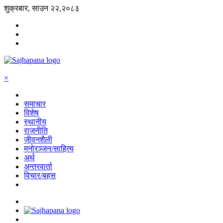
शुक्रबार, साउन २२,२०८३
×
समाचार
विशेष
स्थानीय
राजनीति
जीवनशैली
मनोरञ्जन/साहित्य
अर्थ
अन्तरवार्ता
विचार/बहस