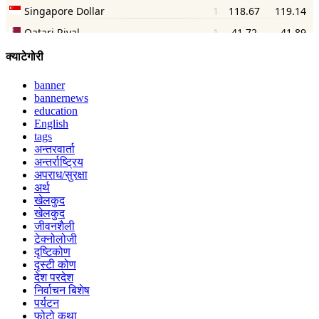
क्याटेगोरी
banner
bannernews
education
English
tags
अन्तरवार्ता
अन्तर्राष्ट्रिय
अपराध/सुरक्षा
अर्थ
खेलकुद
खेलकुद
जीवनशैली
टेक्नोलोजी
दृष्टिकोण
दृस्टी कोण
देश परदेश
निर्वाचन बिशेष
पर्यटन
फोटो कथा