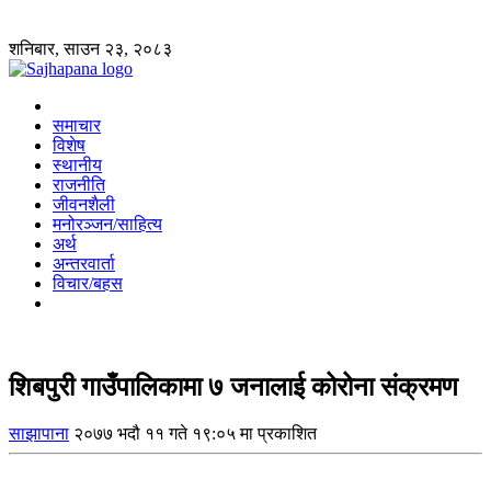
शनिबार, साउन २३, २०८३
समाचार
विशेष
स्थानीय
राजनीति
जीवनशैली
मनोरञ्जन/साहित्य
अर्थ
अन्तरवार्ता
विचार/बहस
शिबपुरी गाउँपालिकामा ७ जनालाई कोरोना संक्रमण
साझापाना
२०७७ भदौ ११ गते १९:०५ मा प्रकाशित