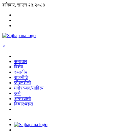
शनिबार, साउन २३,२०८३
×
समाचार
विशेष
स्थानीय
राजनीति
जीवनशैली
मनोरञ्जन/साहित्य
अर्थ
अन्तरवार्ता
विचार/बहस