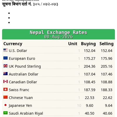
सुचना बिभाग दर्ता नं.
३०५ / ०७२-०७३