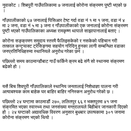
नुवाकोट । शिबपुरी गाउँपालिकामा ७ जनालाई कोरोना संक्रमण पुष्टी भएको छ
।
गाँउपालीकाको ६७ जनालाई पिसिआर टेष्ट गर्दा वडा नं १ मा १ जना, वडा नं ४
मा २ जना, वडा नं ५ मा ३ जना र गाँउपालीकाको एक जनालाई कोरोना संक्रमण
पुष्टी भएको गाउँपालिकाका अध्यक्ष रामकृष्ण थापाले साझापानालाई बताए ।
कोरोना सङ्क्रमण समुदाय स्तरमै फैलिइसकेको र नसकेको पहिचान गरी
तत्काल कन्ट्याक्ट ट्रेसिङ्गमा सहयोग गरिदिनु हुनका लागी सम्बन्धित वडाका
जनप्रतिनिधिहरुमा स्थानियले अनुरोध गरेका छन ।
पछिल्लो समय काठमान्डौबाट गाउँ फर्किने क्रम बढे संगै सो स्थानमा संक्रमण
बढेको हो ।
यसै बिच शिवपुरी गाँउपालिकाले स्थानिय जनतालाई निशेधाज्ञा पालना गरी
अत्याबश्यक काम बाहेक घर बाहिर बाहिर ननिस्कन अनुरोध गरेको छ ।
पछिल्लो २४ घन्टामा काठमाडौं २७०, ललितपुर ६६ र भक्तपुरमा ४१ जना
संक्रमित भएका स्वास्थ्य तथा जनसंख्या मन्त्रालयले बिहीबार जानकारी दिएको
हो । २४ घन्टाको अद्यावधिक विवरण अनुसार बुधबार उपत्यकामा ३०१ जनामा
कोरोना संक्रमण भएको थियो ।