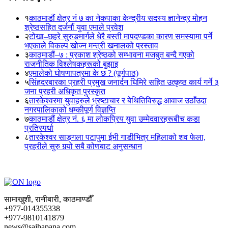
१
काठमाडौं क्षेत्र नं ७ का नेकपाका केन्द्रीय सदस्य ज्ञानेन्द्र मोहन
श्रेष्ठसहित दर्जनौं युवा एमाले प्रवेश
२
टोखा–छहरे सुरुङमार्गले धेरै बस्ती मापदण्डका कारण समस्यामा पर्ने
भएकाले विकल्प खोज्न मन्त्री खनालको प्रस्ताव
३
काठमाडौं–७ : प्रकाश श्रेष्ठको सम्भावना मजबुत बन्दै गएको
राजनीतिक विश्लेषकहरूको बुझाइ
४
एमालेको घोषणापत्रमा के छ ? (पूर्णपाठ)
५
सिंहदरबारका प्रहरी प्रमुख जनार्दन घिमिरे सहित उत्कृष्ठ कार्य गर्ने ३
जना प्रहरी अधिकृत पुरस्कृत
६
तारकेश्वरमा युवाहरुले भ्रष्टाचार र बेथितिविरुद्ध आवाज उठाँउदा
नगरपालिकाको धम्कीपूर्ण विज्ञप्ति
७
काठमाडौं क्षेत्र नं. ६ मा लोकप्रिय युवा उम्मेदवारहरूबीच कडा
प्रतिस्पर्धा
८
तारकेश्वर साङ्गला पटापुमा ईभी गाडीभित्र महिलाको शव फेला,
प्रहरीले सुरु गर्‍यो सबै कोणबाट अनुसन्धान
सामाखुशी, रानीबारी, काठमाण्डौँ
+977-014355338
+977-9810141879
news@sajhapana.com