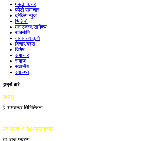
फोटो फिचर
फोटो समाचार
ब्रेकिंग न्युज
भिडियो
मनोरञ्जन/साहित्य
राजनीति
वातावरण-कृषि
विचार/बहस
विशेष
समाचार
समाज
स्थानीय
स्वास्थ्य
हाम्रो बारे
अध्यक्ष
ई. रामचन्द्र तिमिल्सिना
संस्थापक अध्यक्ष/सल्लाहकार
डा. राजु गुरुङ्ग