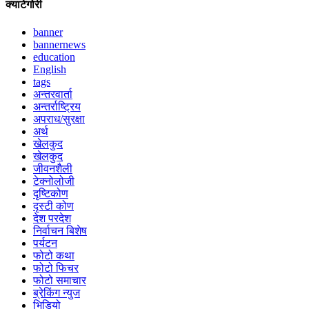
क्याटेगोरी
banner
bannernews
education
English
tags
अन्तरवार्ता
अन्तर्राष्ट्रिय
अपराध/सुरक्षा
अर्थ
खेलकुद
खेलकुद
जीवनशैली
टेक्नोलोजी
दृष्टिकोण
दृस्टी कोण
देश परदेश
निर्वाचन बिशेष
पर्यटन
फोटो कथा
फोटो फिचर
फोटो समाचार
ब्रेकिंग न्युज
भिडियो