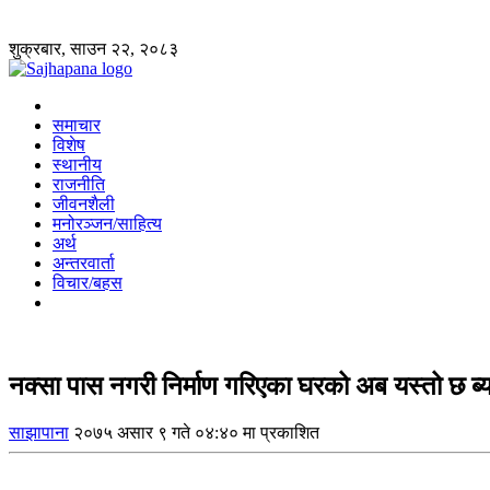
शुक्रबार, साउन २२, २०८३
समाचार
विशेष
स्थानीय
राजनीति
जीवनशैली
मनोरञ्जन/साहित्य
अर्थ
अन्तरवार्ता
विचार/बहस
नक्सा पास नगरी निर्माण गरिएका घरको अब यस्तो छ ब्
साझापाना
२०७५ असार ९ गते ०४:४० मा प्रकाशित