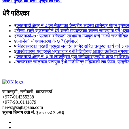
उद्योगी मुन्दडाको घरमा प्रहरीको छापा
धेरै पढिएका
१
काठमाडौं क्षेत्र नं ७ का नेकपाका केन्द्रीय सदस्य ज्ञानेन्द्र मोहन श्रेष्ठ
२
टोखा–छहरे सुरुङमार्गले धेरै बस्ती मापदण्डका कारण समस्यामा पर्ने भए
३
काठमाडौं–७ : प्रकाश श्रेष्ठको सम्भावना मजबुत बन्दै गएको राजनीतिक
४
एमालेको घोषणापत्रमा के छ ? (पूर्णपाठ)
५
सिंहदरबारका प्रहरी प्रमुख जनार्दन घिमिरे सहित उत्कृष्ठ कार्य गर्ने ३ 
६
तारकेश्वरमा युवाहरुले भ्रष्टाचार र बेथितिविरुद्ध आवाज उठाँउदा नगरपालि
७
काठमाडौं क्षेत्र नं. ६ मा लोकप्रिय युवा उम्मेदवारहरूबीच कडा प्रतिस्पर्
८
तारकेश्वर साङ्गला पटापुमा ईभी गाडीभित्र महिलाको शव फेला, प्रहरीले
सामाखुशी, रानीबारी, काठमाण्डौँ
+977-014355338
+977-9810141879
news@sajhapana.com
सुचना बिभाग दर्ता नं.
३०५ / ०७२-०७३