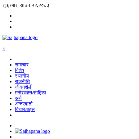
शुक्रबार, साउन २२,२०८३
×
समाचार
विशेष
स्थानीय
राजनीति
जीवनशैली
मनोरञ्जन/साहित्य
अर्थ
अन्तरवार्ता
विचार/बहस