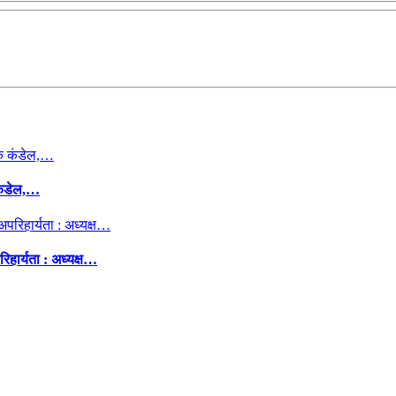
कंडेल,…
िहार्यता : अध्यक्ष…