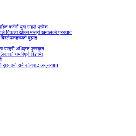
सहित दर्जनौं युवा एमाले प्रवेश
काले विकल्प खोज्न मन्त्री खनालको प्रस्ताव
 विश्लेषकहरूको बुझाइ
जना प्रहरी अधिकृत पुरस्कृत
काको धम्कीपूर्ण विज्ञप्ति
धा
 सुरु गर्‍यो सबै कोणबाट अनुसन्धान