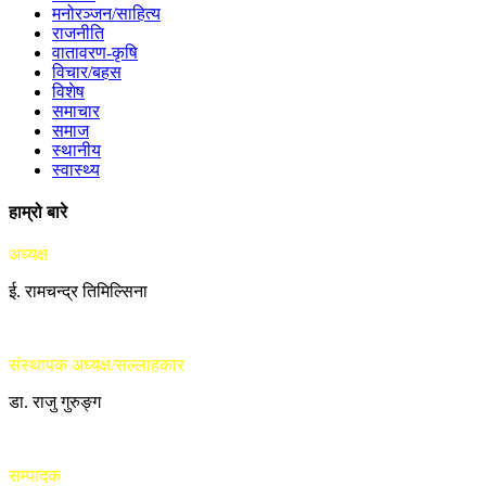
मनोरञ्जन/साहित्य
राजनीति
वातावरण-कृषि
विचार/बहस
विशेष
समाचार
समाज
स्थानीय
स्वास्थ्य
हाम्रो बारे
अध्यक्ष
ई. रामचन्द्र तिमिल्सिना
संस्थापक अध्यक्ष/सल्लाहकार
डा. राजु गुरुङ्ग
सम्पादक