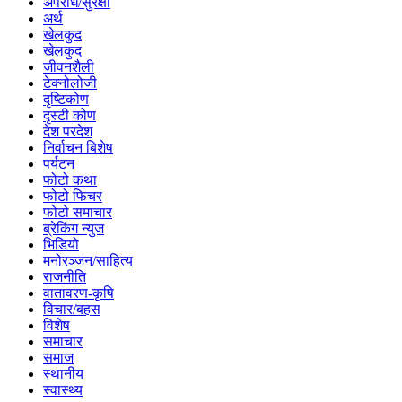
अपराध/सुरक्षा
अर्थ
खेलकुद
खेलकुद
जीवनशैली
टेक्नोलोजी
दृष्टिकोण
दृस्टी कोण
देश परदेश
निर्वाचन बिशेष
पर्यटन
फोटो कथा
फोटो फिचर
फोटो समाचार
ब्रेकिंग न्युज
भिडियो
मनोरञ्जन/साहित्य
राजनीति
वातावरण-कृषि
विचार/बहस
विशेष
समाचार
समाज
स्थानीय
स्वास्थ्य