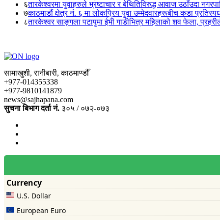
६
तारकेश्वरमा युवाहरुले भ्रष्टाचार र बेथितिविरुद्ध आवाज उठाँउदा नगरपालि
७
काठमाडौं क्षेत्र नं. ६ मा लोकप्रिय युवा उम्मेदवारहरूबीच कडा प्रतिस्पर्
८
तारकेश्वर साङ्गला पटापुमा ईभी गाडीभित्र महिलाको शव फेला, प्रहरीले
सामाखुशी, रानीबारी, काठमाण्डौँ
+977-014355338
+977-9810141879
news@sajhapana.com
सुचना बिभाग दर्ता नं.
३०५ / ०७२-०७३