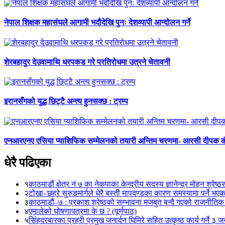
नेपाल शिक्षक महासंघले आगामी भदौदेखि पुनः देशव्यापी आन्दोलन गर्ने
शेरबहादुर देउवामाथि धरपकड गरे प्रतिरोधमा उत्रने चेतावनी
इरानसँगको युद्ध छिट्टै अन्त्य हुनसक्छ : ट्रम्प
एनआरएनए एसिया प्याशिफिक सम्मेलनको तयारी अन्तिम चरणमा- आरसी दीपक 
धेरै पढिएका
१
काठमाडौं क्षेत्र नं ७ का नेकपाका केन्द्रीय सदस्य ज्ञानेन्द्र मोहन श्रेष्ठ
२
टोखा–छहरे सुरुङमार्गले धेरै बस्ती मापदण्डका कारण समस्यामा पर्ने भए
३
काठमाडौं–७ : प्रकाश श्रेष्ठको सम्भावना मजबुत बन्दै गएको राजनीतिक
४
एमालेको घोषणापत्रमा के छ ? (पूर्णपाठ)
५
सिंहदरबारका प्रहरी प्रमुख जनार्दन घिमिरे सहित उत्कृष्ठ कार्य गर्ने ३ 