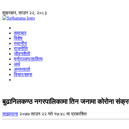
शुक्रबार, साउन २२, २०८३
समाचार
विशेष
स्थानीय
राजनीति
जीवनशैली
मनोरञ्जन/साहित्य
अर्थ
अन्तरवार्ता
विचार/बहस
बुढानिलकण्ठ नगरपालिकामा तिन जनामा कोरोना संक्
साझापाना
२०७७ साउन २२ गते १७:४८ मा प्रकाशित