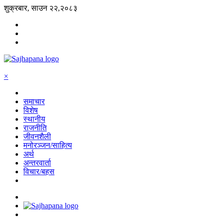
शुक्रबार, साउन २२,२०८३
×
समाचार
विशेष
स्थानीय
राजनीति
जीवनशैली
मनोरञ्जन/साहित्य
अर्थ
अन्तरवार्ता
विचार/बहस