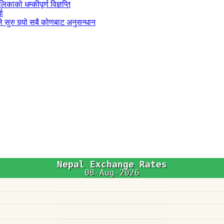
काको धम्कीपूर्ण विज्ञप्ति
धा
 सुरु गर्‍यो सबै कोणबाट अनुसन्धान