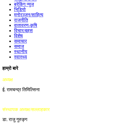
ब्रेकिंग न्युज
भिडियो
मनोरञ्जन/साहित्य
राजनीति
वातावरण-कृषि
विचार/बहस
विशेष
समाचार
समाज
स्थानीय
स्वास्थ्य
हाम्रो बारे
अध्यक्ष
ई. रामचन्द्र तिमिल्सिना
संस्थापक अध्यक्ष/सल्लाहकार
डा. राजु गुरुङ्ग