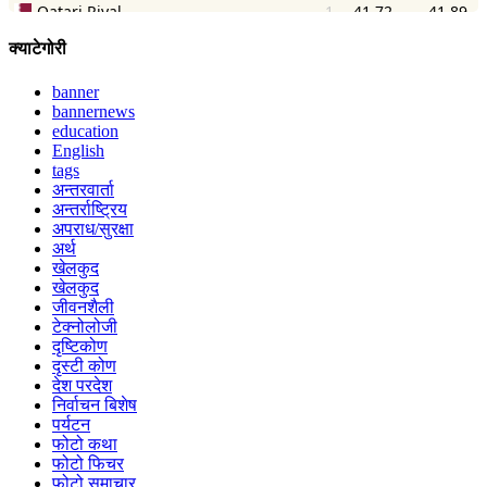
क्याटेगोरी
banner
bannernews
education
English
tags
अन्तरवार्ता
अन्तर्राष्ट्रिय
अपराध/सुरक्षा
अर्थ
खेलकुद
खेलकुद
जीवनशैली
टेक्नोलोजी
दृष्टिकोण
दृस्टी कोण
देश परदेश
निर्वाचन बिशेष
पर्यटन
फोटो कथा
फोटो फिचर
फोटो समाचार