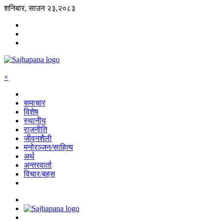
शनिबार, साउन २३,२०८३
×
समाचार
विशेष
स्थानीय
राजनीति
जीवनशैली
मनोरञ्जन/साहित्य
अर्थ
अन्तरवार्ता
विचार/बहस