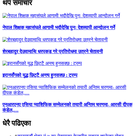
थप समाचार
नेपाल शिक्षक महासंघले आगामी भदौदेखि पुनः देशव्यापी आन्दोलन गर्ने
शेरबहादुर देउवामाथि धरपकड गरे प्रतिरोधमा उत्रने चेतावनी
इरानसँगको युद्ध छिट्टै अन्त्य हुनसक्छ : ट्रम्प
एनआरएनए एसिया प्याशिफिक सम्मेलनको तयारी अन्तिम चरणमा- आरसी दीपक
कंडेल,…
धेरै पढिएका