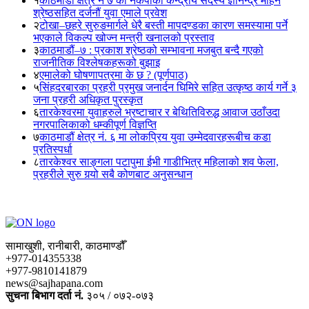
१
काठमाडौं क्षेत्र नं ७ का नेकपाका केन्द्रीय सदस्य ज्ञानेन्द्र मोहन
श्रेष्ठसहित दर्जनौं युवा एमाले प्रवेश
२
टोखा–छहरे सुरुङमार्गले धेरै बस्ती मापदण्डका कारण समस्यामा पर्ने
भएकाले विकल्प खोज्न मन्त्री खनालको प्रस्ताव
३
काठमाडौं–७ : प्रकाश श्रेष्ठको सम्भावना मजबुत बन्दै गएको
राजनीतिक विश्लेषकहरूको बुझाइ
४
एमालेको घोषणापत्रमा के छ ? (पूर्णपाठ)
५
सिंहदरबारका प्रहरी प्रमुख जनार्दन घिमिरे सहित उत्कृष्ठ कार्य गर्ने ३
जना प्रहरी अधिकृत पुरस्कृत
६
तारकेश्वरमा युवाहरुले भ्रष्टाचार र बेथितिविरुद्ध आवाज उठाँउदा
नगरपालिकाको धम्कीपूर्ण विज्ञप्ति
७
काठमाडौं क्षेत्र नं. ६ मा लोकप्रिय युवा उम्मेदवारहरूबीच कडा
प्रतिस्पर्धा
८
तारकेश्वर साङ्गला पटापुमा ईभी गाडीभित्र महिलाको शव फेला,
प्रहरीले सुरु गर्‍यो सबै कोणबाट अनुसन्धान
सामाखुशी, रानीबारी, काठमाण्डौँ
+977-014355338
+977-9810141879
news@sajhapana.com
सुचना बिभाग दर्ता नं.
३०५ / ०७२-०७३