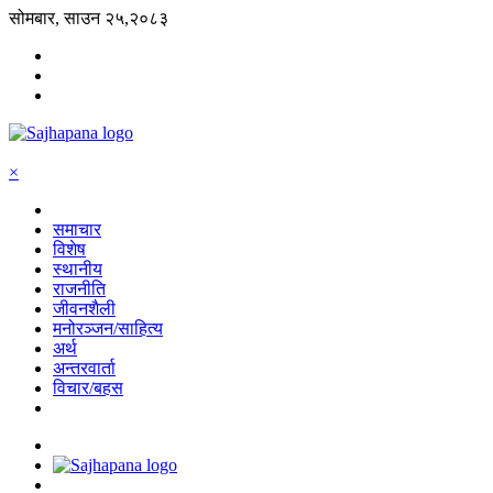
सोमबार, साउन २५,२०८३
×
समाचार
विशेष
स्थानीय
राजनीति
जीवनशैली
मनोरञ्जन/साहित्य
अर्थ
अन्तरवार्ता
विचार/बहस