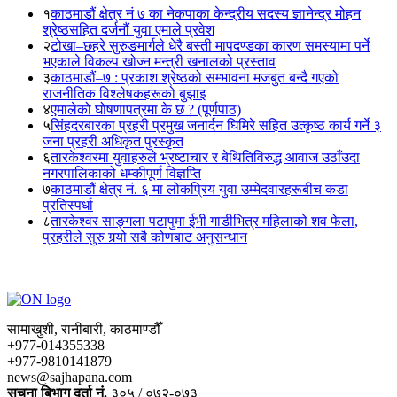
१
काठमाडौं क्षेत्र नं ७ का नेकपाका केन्द्रीय सदस्य ज्ञानेन्द्र मोहन
श्रेष्ठसहित दर्जनौं युवा एमाले प्रवेश
२
टोखा–छहरे सुरुङमार्गले धेरै बस्ती मापदण्डका कारण समस्यामा पर्ने
भएकाले विकल्प खोज्न मन्त्री खनालको प्रस्ताव
३
काठमाडौं–७ : प्रकाश श्रेष्ठको सम्भावना मजबुत बन्दै गएको
राजनीतिक विश्लेषकहरूको बुझाइ
४
एमालेको घोषणापत्रमा के छ ? (पूर्णपाठ)
५
सिंहदरबारका प्रहरी प्रमुख जनार्दन घिमिरे सहित उत्कृष्ठ कार्य गर्ने ३
जना प्रहरी अधिकृत पुरस्कृत
६
तारकेश्वरमा युवाहरुले भ्रष्टाचार र बेथितिविरुद्ध आवाज उठाँउदा
नगरपालिकाको धम्कीपूर्ण विज्ञप्ति
७
काठमाडौं क्षेत्र नं. ६ मा लोकप्रिय युवा उम्मेदवारहरूबीच कडा
प्रतिस्पर्धा
८
तारकेश्वर साङ्गला पटापुमा ईभी गाडीभित्र महिलाको शव फेला,
प्रहरीले सुरु गर्‍यो सबै कोणबाट अनुसन्धान
सामाखुशी, रानीबारी, काठमाण्डौँ
+977-014355338
+977-9810141879
news@sajhapana.com
सुचना बिभाग दर्ता नं.
३०५ / ०७२-०७३