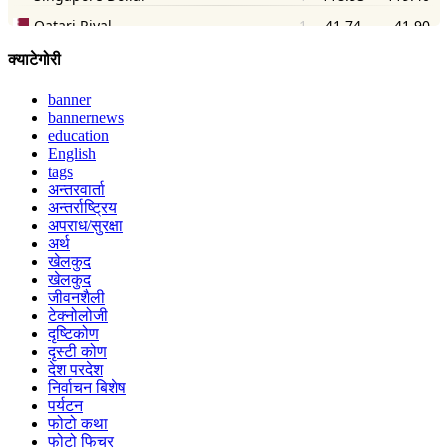
क्याटेगोरी
banner
bannernews
education
English
tags
अन्तरवार्ता
अन्तर्राष्ट्रिय
अपराध/सुरक्षा
अर्थ
खेलकुद
खेलकुद
जीवनशैली
टेक्नोलोजी
दृष्टिकोण
दृस्टी कोण
देश परदेश
निर्वाचन बिशेष
पर्यटन
फोटो कथा
फोटो फिचर