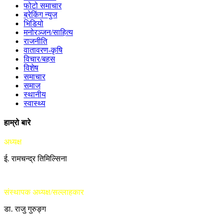
फोटो समाचार
ब्रेकिंग न्युज
भिडियो
मनोरञ्जन/साहित्य
राजनीति
वातावरण-कृषि
विचार/बहस
विशेष
समाचार
समाज
स्थानीय
स्वास्थ्य
हाम्रो बारे
अध्यक्ष
ई. रामचन्द्र तिमिल्सिना
संस्थापक अध्यक्ष/सल्लाहकार
डा. राजु गुरुङ्ग