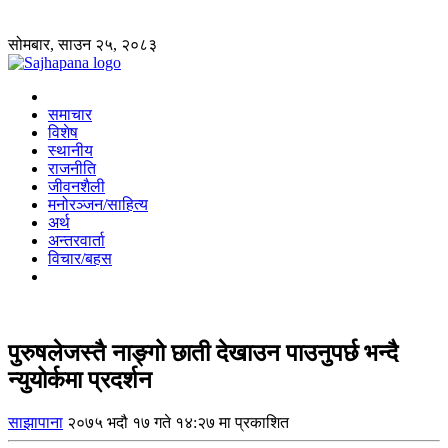
सोमबार, साउन २५, २०८३
समाचार
विशेष
स्थानीय
राजनीति
जीवनशैली
मनोरञ्जन/साहित्य
अर्थ
अन्तरवार्ता
विचार/बहस
पुरुषलेजस्तै नाङ्गो छाती देखाउन पाउनुपर्छ भन्दै
न्युयोर्कमा प्रदर्शन
साझापाना
२०७५ भदौ १७ गते १४:२७ मा प्रकाशित