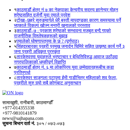
१
काठमाडौं क्षेत्र नं ७ का नेकपाका केन्द्रीय सदस्य ज्ञानेन्द्र मोहन
श्रेष्ठसहित दर्जनौं युवा एमाले प्रवेश
२
टोखा–छहरे सुरुङमार्गले धेरै बस्ती मापदण्डका कारण समस्यामा पर्ने
भएकाले विकल्प खोज्न मन्त्री खनालको प्रस्ताव
३
काठमाडौं–७ : प्रकाश श्रेष्ठको सम्भावना मजबुत बन्दै गएको
राजनीतिक विश्लेषकहरूको बुझाइ
४
एमालेको घोषणापत्रमा के छ ? (पूर्णपाठ)
५
सिंहदरबारका प्रहरी प्रमुख जनार्दन घिमिरे सहित उत्कृष्ठ कार्य गर्ने ३
जना प्रहरी अधिकृत पुरस्कृत
६
तारकेश्वरमा युवाहरुले भ्रष्टाचार र बेथितिविरुद्ध आवाज उठाँउदा
नगरपालिकाको धम्कीपूर्ण विज्ञप्ति
७
काठमाडौं क्षेत्र नं. ६ मा लोकप्रिय युवा उम्मेदवारहरूबीच कडा
प्रतिस्पर्धा
८
तारकेश्वर साङ्गला पटापुमा ईभी गाडीभित्र महिलाको शव फेला,
प्रहरीले सुरु गर्‍यो सबै कोणबाट अनुसन्धान
सामाखुशी, रानीबारी, काठमाण्डौँ
+977-014355338
+977-9810141879
news@sajhapana.com
सुचना बिभाग दर्ता नं.
३०५ / ०७२-०७३