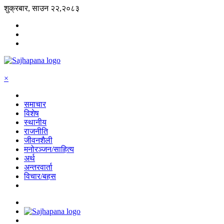
शुक्रबार, साउन २२,२०८३
×
समाचार
विशेष
स्थानीय
राजनीति
जीवनशैली
मनोरञ्जन/साहित्य
अर्थ
अन्तरवार्ता
विचार/बहस