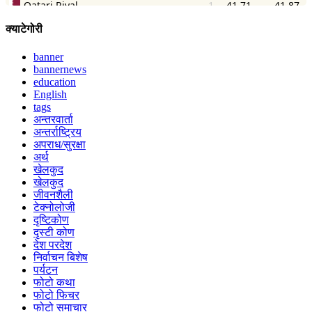
क्याटेगोरी
banner
bannernews
education
English
tags
अन्तरवार्ता
अन्तर्राष्ट्रिय
अपराध/सुरक्षा
अर्थ
खेलकुद
खेलकुद
जीवनशैली
टेक्नोलोजी
दृष्टिकोण
दृस्टी कोण
देश परदेश
निर्वाचन बिशेष
पर्यटन
फोटो कथा
फोटो फिचर
फोटो समाचार