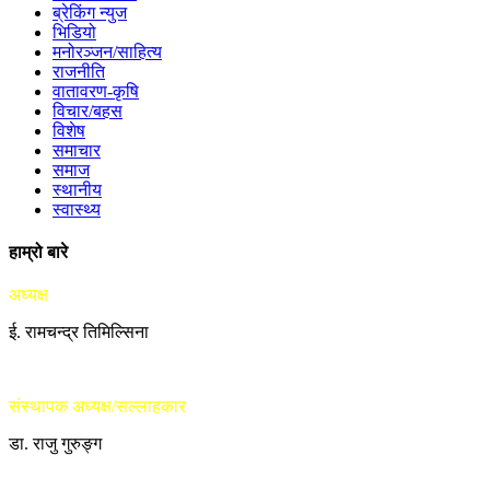
ब्रेकिंग न्युज
भिडियो
मनोरञ्जन/साहित्य
राजनीति
वातावरण-कृषि
विचार/बहस
विशेष
समाचार
समाज
स्थानीय
स्वास्थ्य
हाम्रो बारे
अध्यक्ष
ई. रामचन्द्र तिमिल्सिना
संस्थापक अध्यक्ष/सल्लाहकार
डा. राजु गुरुङ्ग