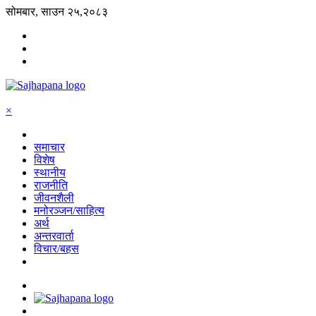
सोमबार, साउन २५,२०८३
×
समाचार
विशेष
स्थानीय
राजनीति
जीवनशैली
मनोरञ्जन/साहित्य
अर्थ
अन्तरवार्ता
विचार/बहस