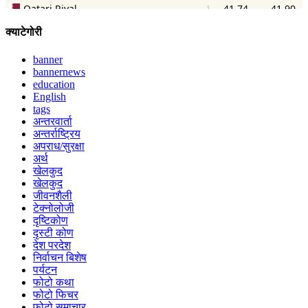
क्याटेगोरी
banner
bannernews
education
English
tags
अन्तरवार्ता
अन्तर्राष्ट्रिय
अपराध/सुरक्षा
अर्थ
खेलकुद
खेलकुद
जीवनशैली
टेक्नोलोजी
दृष्टिकोण
दृस्टी कोण
देश परदेश
निर्वाचन बिशेष
पर्यटन
फोटो कथा
फोटो फिचर
फोटो समाचार