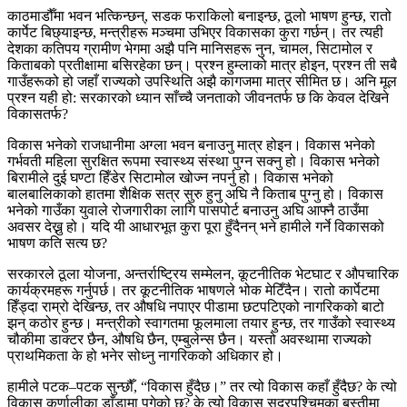
काठमाडौँमा भवन भत्किन्छन्, सडक फराकिलो बनाइन्छ, ठूलो भाषण हुन्छ, रातो
कार्पेट बिछ्याइन्छ, मन्त्रीहरू मञ्चमा उभिएर विकासका कुरा गर्छन्। तर त्यही
देशका कतिपय ग्रामीण भेगमा अझै पनि मानिसहरू नुन, चामल, सिटामोल र
किताबको प्रतीक्षामा बसिरहेका छन्। प्रश्न हुम्लाको मात्र होइन, प्रश्न ती सबै
गाउँहरूको हो जहाँ राज्यको उपस्थिति अझै कागजमा मात्र सीमित छ। अनि मूल
प्रश्न यही हो: सरकारको ध्यान साँच्चै जनताको जीवनतर्फ छ कि केवल देखिने
विकासतर्फ?
विकास भनेको राजधानीमा अग्ला भवन बनाउनु मात्र होइन। विकास भनेको
गर्भवती महिला सुरक्षित रूपमा स्वास्थ्य संस्था पुग्न सक्नु हो। विकास भनेको
बिरामीले दुई घण्टा हिँडेर सिटामोल खोज्न नपर्नु हो। विकास भनेको
बालबालिकाको हातमा शैक्षिक सत्र सुरु हुनु अघि नै किताब पुग्नु हो। विकास
भनेको गाउँका युवाले रोजगारीका लागि पासपोर्ट बनाउनु अघि आफ्नै ठाउँमा
अवसर देख्नु हो। यदि यी आधारभूत कुरा पूरा हुँदैनन् भने हामीले गर्ने विकासको
भाषण कति सत्य छ?
सरकारले ठूला योजना, अन्तर्राष्ट्रिय सम्मेलन, कूटनीतिक भेटघाट र औपचारिक
कार्यक्रमहरू गर्नुपर्छ। तर कूटनीतिक भाषणले भोक मेटिँदैन। रातो कार्पेटमा
हिँड्दा राम्रो देखिन्छ, तर औषधि नपाएर पीडामा छटपटिएको नागरिकको बाटो
झन् कठोर हुन्छ। मन्त्रीको स्वागतमा फूलमाला तयार हुन्छ, तर गाउँको स्वास्थ्य
चौकीमा डाक्टर छैन, औषधि छैन, एम्बुलेन्स छैन। यस्तो अवस्थामा राज्यको
प्राथमिकता के हो भनेर सोध्नु नागरिकको अधिकार हो।
हामीले पटक–पटक सुन्छौँ, “विकास हुँदैछ।” तर त्यो विकास कहाँ हुँदैछ? के त्यो
विकास कर्णालीका डाँडामा पुगेको छ? के त्यो विकास सुदूरपश्चिमका बस्तीमा