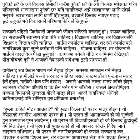
पुगेको छ? के त्यो विकास हिमाली गाउँमा पुगेको छ? के त्यो विकास मधेसका गरिब
परिवारको भान्सासम्म पुगेको छ? यदि नागरिकले अझै खाद्यान्नका लागि संघर्ष
गर्नुपर्छ, उपचारका लागि घण्टौँ हिँड्नुपर्छ, बच्चाले किताब नपाएर पढाइ
छुटाउनुपर्छ भने विकासको परिभाषा फेरि लेखिनुपर्छ।
राज्यको पहिलो जिम्मेवारी जनताको जीवन सजिलो बनाउनु हो। सडक चाहिन्छ,
तर सडकसँगै स्वास्थ्य सेवा पनि चाहिन्छ। विद्यालय चाहिन्छ, तर विद्यालयसँगै
शिक्षक र किताब पनि चाहिन्छ। गाउँमा कार्यालय चाहिन्छ, तर त्यो कार्यालयले
नागरिकको कुरा सुन्ने कर्मचारी पनि चाहिन्छ। योजना चाहिन्छ, तर योजनाले
गाउँको वास्तविक पीडा छुनुपर्छ। कागजमा बनेको नीति र जमिनमा देखिएको
पीडाबीचको दूरी नै आजको नेपालको सबैभन्दा ठूलो समस्या हो।
हामीलाई अब केवल भाषण गर्ने नेतृत्व होइन, समस्या समाधान गर्ने नेतृत्व
चाहिन्छ। हामीलाई यस्तो सरकार चाहिन्छ जसले काठमाडौंको फुटपाथ मात्र
हेर्ने होइन, गाउँको भोक पनि देखोस्। जसले भवनको नक्सा मात्र जाँच्ने होइन,
स्वास्थ्य चौकीमा औषधि छ कि छैन भनेर पनि जाँचोस्। जसले अन्तर्राष्ट्रिय
मञ्चमा नेपालको सुन्दरता बोल्ने मात्र होइन, आफ्नै नागरिकले भोगेको
कठिनाइलाई पनि राष्ट्रिय प्राथमिकता बनाओस्।
“हुम्ला कहिले मोटर आउला?” यो एउटा जिल्लाको प्रश्न मात्र होइन। यो
नेपालको ग्रामीण आत्माको प्रश्न हो। यो प्रश्न ती आमाहरूको हो जो सुत्केरी
हुन अस्पताल पुग्न सक्दैनन्। यो प्रश्न ती विद्यार्थीहरूको हो जो किताब कुर्दाकुर्दै
वर्ष बिताउँछन्। यो प्रश्न ती युवाहरूको हो जो अवसर नदेखेर विदेश जाने
लाइनमा उभिन्छन्। यो प्रश्न ती नागरिकहरूको हो जसले राज्यलाई कर,
विश्वास र आशा दिएका छन्, तर बदलामा आधारभूत सेवा पनि पाएका छैनन्।