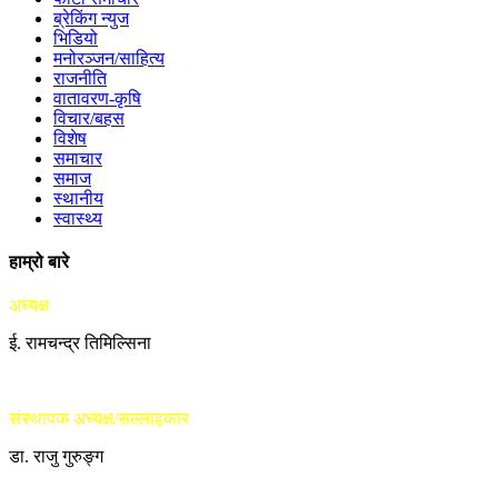
ब्रेकिंग न्युज
भिडियो
मनोरञ्जन/साहित्य
राजनीति
वातावरण-कृषि
विचार/बहस
विशेष
समाचार
समाज
स्थानीय
स्वास्थ्य
हाम्रो बारे
अध्यक्ष
ई. रामचन्द्र तिमिल्सिना
संस्थापक अध्यक्ष/सल्लाहकार
डा. राजु गुरुङ्ग