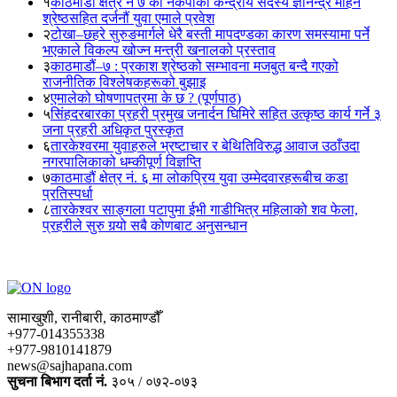
१
काठमाडौं क्षेत्र नं ७ का नेकपाका केन्द्रीय सदस्य ज्ञानेन्द्र मोहन
श्रेष्ठसहित दर्जनौं युवा एमाले प्रवेश
२
टोखा–छहरे सुरुङमार्गले धेरै बस्ती मापदण्डका कारण समस्यामा पर्ने
भएकाले विकल्प खोज्न मन्त्री खनालको प्रस्ताव
३
काठमाडौं–७ : प्रकाश श्रेष्ठको सम्भावना मजबुत बन्दै गएको
राजनीतिक विश्लेषकहरूको बुझाइ
४
एमालेको घोषणापत्रमा के छ ? (पूर्णपाठ)
५
सिंहदरबारका प्रहरी प्रमुख जनार्दन घिमिरे सहित उत्कृष्ठ कार्य गर्ने ३
जना प्रहरी अधिकृत पुरस्कृत
६
तारकेश्वरमा युवाहरुले भ्रष्टाचार र बेथितिविरुद्ध आवाज उठाँउदा
नगरपालिकाको धम्कीपूर्ण विज्ञप्ति
७
काठमाडौं क्षेत्र नं. ६ मा लोकप्रिय युवा उम्मेदवारहरूबीच कडा
प्रतिस्पर्धा
८
तारकेश्वर साङ्गला पटापुमा ईभी गाडीभित्र महिलाको शव फेला,
प्रहरीले सुरु गर्‍यो सबै कोणबाट अनुसन्धान
सामाखुशी, रानीबारी, काठमाण्डौँ
+977-014355338
+977-9810141879
news@sajhapana.com
सुचना बिभाग दर्ता नं.
३०५ / ०७२-०७३