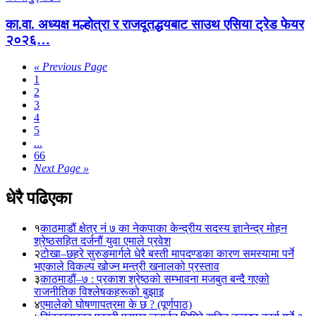
का.वा. अध्यक्ष मल्होत्रा र राजदूतद्धयबाट साउथ एसिया ट्रेड फेयर
२०२६…
« Previous Page
1
2
3
4
5
...
66
Next Page »
धेरै पढिएका
१
काठमाडौं क्षेत्र नं ७ का नेकपाका केन्द्रीय सदस्य ज्ञानेन्द्र मोहन
श्रेष्ठसहित दर्जनौं युवा एमाले प्रवेश
२
टोखा–छहरे सुरुङमार्गले धेरै बस्ती मापदण्डका कारण समस्यामा पर्ने
भएकाले विकल्प खोज्न मन्त्री खनालको प्रस्ताव
३
काठमाडौं–७ : प्रकाश श्रेष्ठको सम्भावना मजबुत बन्दै गएको
राजनीतिक विश्लेषकहरूको बुझाइ
४
एमालेको घोषणापत्रमा के छ ? (पूर्णपाठ)