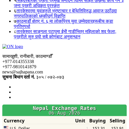
५
सिंहदरबारका प्रहरी प्रमुख जनार्दन घिमिरे सहित उत्कृष्ठ कार्य गर्ने ३
जना प्रहरी अधिकृत पुरस्कृत
६
तारकेश्वरमा युवाहरुले भ्रष्टाचार र बेथितिविरुद्ध आवाज उठाँउदा
नगरपालिकाको धम्कीपूर्ण विज्ञप्ति
७
काठमाडौं क्षेत्र नं. ६ मा लोकप्रिय युवा उम्मेदवारहरूबीच कडा
प्रतिस्पर्धा
८
तारकेश्वर साङ्गला पटापुमा ईभी गाडीभित्र महिलाको शव फेला,
प्रहरीले सुरु गर्‍यो सबै कोणबाट अनुसन्धान
सामाखुशी, रानीबारी, काठमाण्डौँ
+977-014355338
+977-9810141879
news@sajhapana.com
सुचना बिभाग दर्ता नं.
३०५ / ०७२-०७३