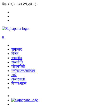
बिहीबार, साउन २१,२०८३
×
समाचार
विशेष
स्थानीय
राजनीति
जीवनशैली
मनोरञ्जन/साहित्य
अर्थ
अन्तरवार्ता
विचार/बहस