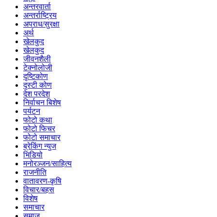
अन्तरवार्ता
अन्तर्राष्ट्रिय
अपराध/सुरक्षा
अर्थ
खेलकुद
खेलकुद
जीवनशैली
टेक्नोलोजी
दृष्टिकोण
दृस्टी कोण
देश परदेश
निर्वाचन बिशेष
पर्यटन
फोटो कथा
फोटो फिचर
फोटो समाचार
ब्रेकिंग न्युज
भिडियो
मनोरञ्जन/साहित्य
राजनीति
वातावरण-कृषि
विचार/बहस
विशेष
समाचार
समाज