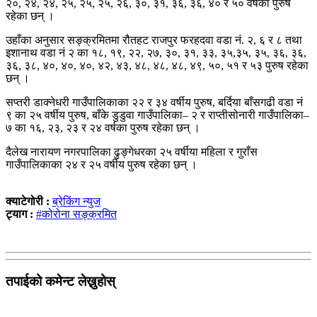
२०, २४, २४, २५, २५, २५, २६, ३०, ३१, ३६, ३६, ४० र ५० वर्षका पुरुष
रहेका छन् ।
उहाँका अनुसार सङ्क्रमितमा रौतहट राजपुर फरहदवा वडा नं. २, ६ र ८ तथा
इशानाथ वडा नं २ का १८, १९, २२, २७, ३०, ३१, ३३, ३५,३५, ३५, ३६, ३६,
३६, ३८, ४०, ४०, ४०, ४२, ४३, ४८, ४८, ४८, ४९, ५०, ५१ र ५३ पुरुष रहेका
छन् ।
सप्तरी डाक्नेधरी गाउँपालिकाका २२ र ३४ वर्षीय पुरुष, बर्दिया बाँसगढी वडा नं
९ का २५ वर्षीय पुरुष, बाँके डुडुवा गाउँपालिका– २ र राप्तीसोनारी गाउँपालिका–
७ का १६, २३, २३ र २४ वर्षका पुरुष रहेका छन् ।
दैलेख नारायण नगरपालिका ढुङ्गेधरका २५ वर्षीया महिला र गुराँस
गाउँपालिकाका २४ र २५ वर्षीय पुरुष रहेका छन् ।
क्याटेगोरी :
ब्रेकिंग न्युज
ट्याग :
#कोरोना सङ्क्रमित
तपाईको कमेन्ट लेख्नुहोस्