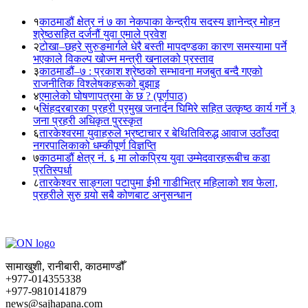
१
काठमाडौं क्षेत्र नं ७ का नेकपाका केन्द्रीय सदस्य ज्ञानेन्द्र मोहन
श्रेष्ठसहित दर्जनौं युवा एमाले प्रवेश
२
टोखा–छहरे सुरुङमार्गले धेरै बस्ती मापदण्डका कारण समस्यामा पर्ने
भएकाले विकल्प खोज्न मन्त्री खनालको प्रस्ताव
३
काठमाडौं–७ : प्रकाश श्रेष्ठको सम्भावना मजबुत बन्दै गएको
राजनीतिक विश्लेषकहरूको बुझाइ
४
एमालेको घोषणापत्रमा के छ ? (पूर्णपाठ)
५
सिंहदरबारका प्रहरी प्रमुख जनार्दन घिमिरे सहित उत्कृष्ठ कार्य गर्ने ३
जना प्रहरी अधिकृत पुरस्कृत
६
तारकेश्वरमा युवाहरुले भ्रष्टाचार र बेथितिविरुद्ध आवाज उठाँउदा
नगरपालिकाको धम्कीपूर्ण विज्ञप्ति
७
काठमाडौं क्षेत्र नं. ६ मा लोकप्रिय युवा उम्मेदवारहरूबीच कडा
प्रतिस्पर्धा
८
तारकेश्वर साङ्गला पटापुमा ईभी गाडीभित्र महिलाको शव फेला,
प्रहरीले सुरु गर्‍यो सबै कोणबाट अनुसन्धान
सामाखुशी, रानीबारी, काठमाण्डौँ
+977-014355338
+977-9810141879
news@sajhapana.com