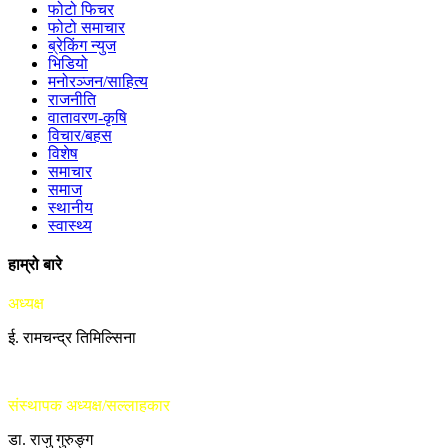
फोटो फिचर
फोटो समाचार
ब्रेकिंग न्युज
भिडियो
मनोरञ्जन/साहित्य
राजनीति
वातावरण-कृषि
विचार/बहस
विशेष
समाचार
समाज
स्थानीय
स्वास्थ्य
हाम्रो बारे
अध्यक्ष
ई. रामचन्द्र तिमिल्सिना
संस्थापक अध्यक्ष/सल्लाहकार
डा. राजु गुरुङ्ग