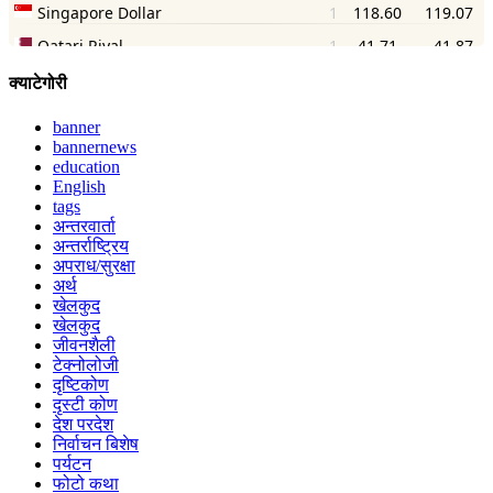
क्याटेगोरी
banner
bannernews
education
English
tags
अन्तरवार्ता
अन्तर्राष्ट्रिय
अपराध/सुरक्षा
अर्थ
खेलकुद
खेलकुद
जीवनशैली
टेक्नोलोजी
दृष्टिकोण
दृस्टी कोण
देश परदेश
निर्वाचन बिशेष
पर्यटन
फोटो कथा