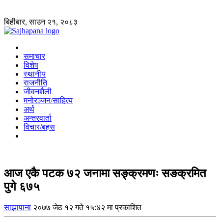
बिहीबार, साउन २१, २०८३
समाचार
विशेष
स्थानीय
राजनीति
जीवनशैली
मनोरञ्जन/साहित्य
अर्थ
अन्तरवार्ता
विचार/बहस
आज एकै पटक ७२ जनामा सङ्क्रमणः सङक्रमित
पुगे ६७५
साझापाना
२०७७ जेठ १२ गते १५:४२ मा प्रकाशित