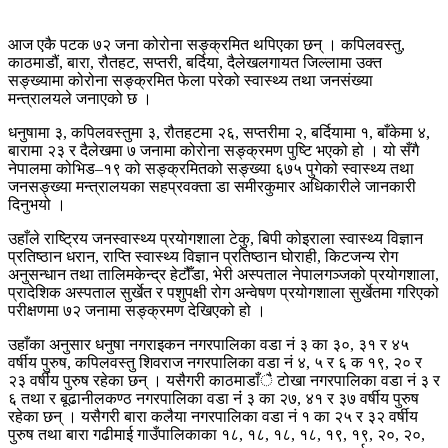
आज एकै पटक ७२ जना कोरोना सङ्क्रमित थपिएका छन् । कपिलवस्तु,
काठमाडौं, बारा, रौतहट, सप्तरी, बर्दिया, दैलेखलगायत जिल्लामा उक्त
सङ्ख्यामा कोरोना सङ्क्रमित फेला परेको स्वास्थ्य तथा जनसंख्या
मन्त्रालयले जनाएको छ ।
धनुषामा ३, कपिलवस्तुमा ३, रौतहटमा २६, सप्तरीमा २, बर्दियामा १, बाँकेमा ४,
बारामा २३ र दैलेखमा ७ जनामा कोरोना सङ्क्रमण पुष्टि भएको हो । यो सँगै
नेपालमा कोभिड–१९ को सङ्क्रमितको सङ्ख्या ६७५ पुगेको स्वास्थ्य तथा
जनसङ्ख्या मन्त्रालयका सहप्रवक्ता डा समीरकुमार अधिकारीले जानकारी
दिनुभयो ।
उहाँले राष्ट्रिय जनस्वास्थ्य प्रयोगशाला टेकु, बिपी कोइराला स्वास्थ्य विज्ञान
प्रतिष्ठान धरान, राप्ति स्वास्थ्य विज्ञान प्रतिष्ठान घोराही, किटजन्य रोग
अनुसन्धान तथा तालिमकेन्द्र हेटौँडा, भेरी अस्पताल नेपालगञ्जको प्रयोगशाला,
प्रादेशिक अस्पताल सुर्खेत र पशुपक्षी रोग अन्वेषण प्रयोगशाला सुर्खेतमा गरिएको
परीक्षणमा ७२ जनामा सङ्क्रमण देखिएको हो ।
उहाँका अनुसार धनुषा नगराइकन नगरपालिका वडा नं ३ का ३०, ३१ र ४५
वर्षीय पुरुष, कपिलवस्तु शिवराज नगरपालिका वडा नं ४, ५ र ६ क १९, २० र
२३ वर्षीय पुरुष रहेका छन् । यसैगरी काठमाडाँै टोखा नगरपालिका वडा नं ३ र
६ तथा र बूढानीलकण्ठ नगरपालिका वडा नंं ३ का २७, ४१ र ३७ वर्षीय पुरुष
रहेका छन् । यसैगरी बारा कलैया नगरपालिका वडा नं १ का २५ र ३२ वर्षीय
पुरुष तथा बारा गढीमाई गाउँपालिकाका १८, १८, १८, १८, १९, १९, २०, २०,