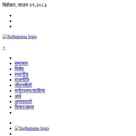
बिहीबार, साउन २१,२०८३
×
समाचार
विशेष
स्थानीय
राजनीति
जीवनशैली
मनोरञ्जन/साहित्य
अर्थ
अन्तरवार्ता
विचार/बहस