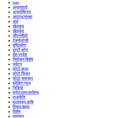
tags
अन्तरवार्ता
अन्तर्राष्ट्रिय
अपराध/सुरक्षा
अर्थ
खेलकुद
खेलकुद
जीवनशैली
टेक्नोलोजी
दृष्टिकोण
दृस्टी कोण
देश परदेश
निर्वाचन बिशेष
पर्यटन
फोटो कथा
फोटो फिचर
फोटो समाचार
ब्रेकिंग न्युज
भिडियो
मनोरञ्जन/साहित्य
राजनीति
वातावरण-कृषि
विचार/बहस
विशेष
समाचार