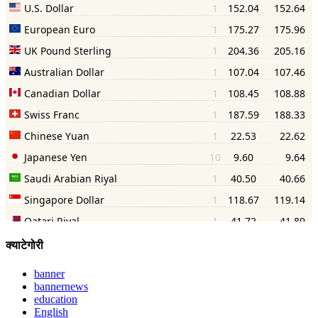
क्याटेगोरी
banner
bannernews
education
English