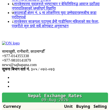
६
तारकेश्वरमा युवाहरुले भ्रष्टाचार र बेथितिविरुद्ध आवाज उठाँउदा
नगरपालिकाको धम्कीपूर्ण विज्ञप्ति
७
काठमाडौं क्षेत्र नं. ६ मा लोकप्रिय युवा उम्मेदवारहरूबीच कडा
प्रतिस्पर्धा
८
तारकेश्वर साङ्गला पटापुमा ईभी गाडीभित्र महिलाको शव फेला,
प्रहरीले सुरु गर्‍यो सबै कोणबाट अनुसन्धान
सामाखुशी, रानीबारी, काठमाण्डौँ
+977-014355338
+977-9810141879
news@sajhapana.com
सुचना बिभाग दर्ता नं.
३०५ / ०७२-०७३