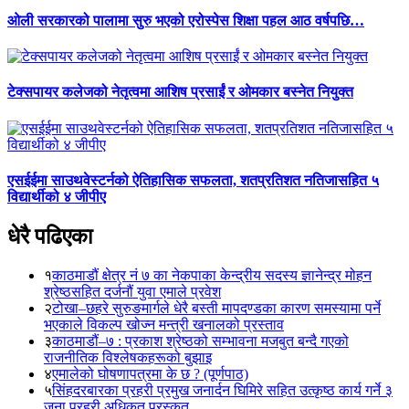
ओली सरकारको पालामा सुरु भएको एरोस्पेस शिक्षा पहल आठ वर्षपछि…
टेक्सपायर कलेजको नेतृत्वमा आशिष प्रसाईं र ओमकार बस्नेत नियुक्त
एसईईमा साउथवेस्टर्नको ऐतिहासिक सफलता, शतप्रतिशत नतिजासहित ५
विद्यार्थीको ४ जीपीए
धेरै पढिएका
१
काठमाडौं क्षेत्र नं ७ का नेकपाका केन्द्रीय सदस्य ज्ञानेन्द्र मोहन
श्रेष्ठसहित दर्जनौं युवा एमाले प्रवेश
२
टोखा–छहरे सुरुङमार्गले धेरै बस्ती मापदण्डका कारण समस्यामा पर्ने
भएकाले विकल्प खोज्न मन्त्री खनालको प्रस्ताव
३
काठमाडौं–७ : प्रकाश श्रेष्ठको सम्भावना मजबुत बन्दै गएको
राजनीतिक विश्लेषकहरूको बुझाइ
४
एमालेको घोषणापत्रमा के छ ? (पूर्णपाठ)
५
सिंहदरबारका प्रहरी प्रमुख जनार्दन घिमिरे सहित उत्कृष्ठ कार्य गर्ने ३
जना प्रहरी अधिकृत पुरस्कृत