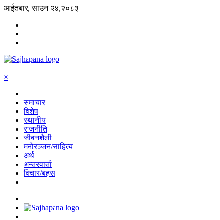
आईतबार, साउन २४,२०८३
×
समाचार
विशेष
स्थानीय
राजनीति
जीवनशैली
मनोरञ्जन/साहित्य
अर्थ
अन्तरवार्ता
विचार/बहस