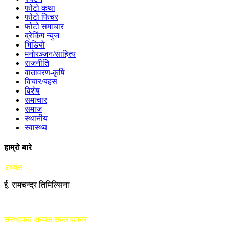
फोटो कथा
फोटो फिचर
फोटो समाचार
ब्रेकिंग न्युज
भिडियो
मनोरञ्जन/साहित्य
राजनीति
वातावरण-कृषि
विचार/बहस
विशेष
समाचार
समाज
स्थानीय
स्वास्थ्य
हाम्रो बारे
अध्यक्ष
ई. रामचन्द्र तिमिल्सिना
संस्थापक अध्यक्ष/सल्लाहकार