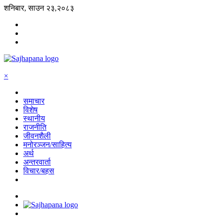
शनिबार, साउन २३,२०८३
×
समाचार
विशेष
स्थानीय
राजनीति
जीवनशैली
मनोरञ्जन/साहित्य
अर्थ
अन्तरवार्ता
विचार/बहस