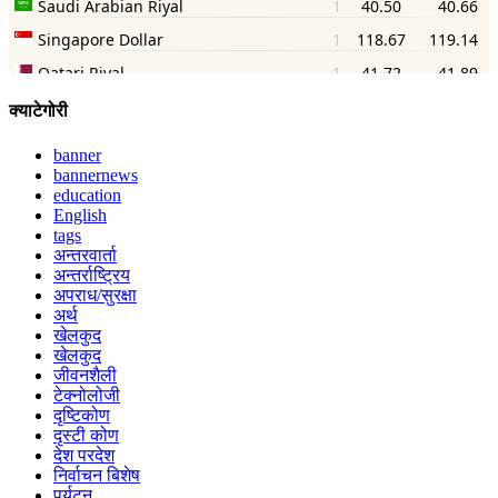
क्याटेगोरी
banner
bannernews
education
English
tags
अन्तरवार्ता
अन्तर्राष्ट्रिय
अपराध/सुरक्षा
अर्थ
खेलकुद
खेलकुद
जीवनशैली
टेक्नोलोजी
दृष्टिकोण
दृस्टी कोण
देश परदेश
निर्वाचन बिशेष
पर्यटन