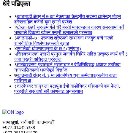
धेरै पढिएका
१
काठमाडौं क्षेत्र नं ७ का नेकपाका केन्द्रीय सदस्य ज्ञानेन्द्र मोहन
श्रेष्ठसहित दर्जनौं युवा एमाले प्रवेश
२
टोखा–छहरे सुरुङमार्गले धेरै बस्ती मापदण्डका कारण समस्यामा पर्ने
भएकाले विकल्प खोज्न मन्त्री खनालको प्रस्ताव
३
काठमाडौं–७ : प्रकाश श्रेष्ठको सम्भावना मजबुत बन्दै गएको
राजनीतिक विश्लेषकहरूको बुझाइ
४
एमालेको घोषणापत्रमा के छ ? (पूर्णपाठ)
५
सिंहदरबारका प्रहरी प्रमुख जनार्दन घिमिरे सहित उत्कृष्ठ कार्य गर्ने ३
जना प्रहरी अधिकृत पुरस्कृत
६
तारकेश्वरमा युवाहरुले भ्रष्टाचार र बेथितिविरुद्ध आवाज उठाँउदा
नगरपालिकाको धम्कीपूर्ण विज्ञप्ति
७
काठमाडौं क्षेत्र नं. ६ मा लोकप्रिय युवा उम्मेदवारहरूबीच कडा
प्रतिस्पर्धा
८
तारकेश्वर साङ्गला पटापुमा ईभी गाडीभित्र महिलाको शव फेला,
प्रहरीले सुरु गर्‍यो सबै कोणबाट अनुसन्धान
सामाखुशी, रानीबारी, काठमाण्डौँ
+977-014355338
+977-9810141879