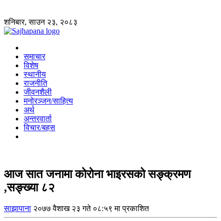
शनिबार, साउन २३, २०८३
समाचार
विशेष
स्थानीय
राजनीति
जीवनशैली
मनोरञ्जन/साहित्य
अर्थ
अन्तरवार्ता
विचार/बहस
आज सात जनामा कोरोना भाइरसको सङ्क्रमण
,सङ्ख्या ८२
साझापाना
२०७७ वैशाख २३ गते ०८:५९ मा प्रकाशित