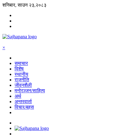
शनिबार, साउन २३,२०८३
×
समाचार
विशेष
स्थानीय
राजनीति
जीवनशैली
मनोरञ्जन/साहित्य
अर्थ
अन्तरवार्ता
विचार/बहस