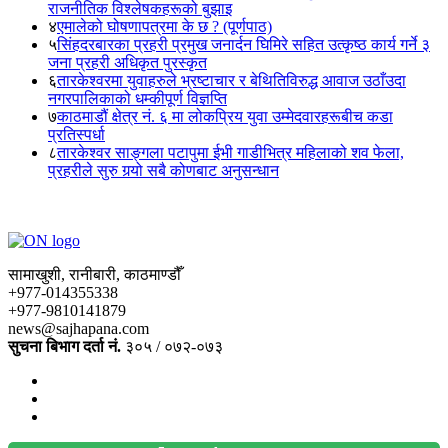
राजनीतिक विश्लेषकहरूको बुझाइ
४
एमालेको घोषणापत्रमा के छ ? (पूर्णपाठ)
५
सिंहदरबारका प्रहरी प्रमुख जनार्दन घिमिरे सहित उत्कृष्ठ कार्य गर्ने ३
जना प्रहरी अधिकृत पुरस्कृत
६
तारकेश्वरमा युवाहरुले भ्रष्टाचार र बेथितिविरुद्ध आवाज उठाँउदा
नगरपालिकाको धम्कीपूर्ण विज्ञप्ति
७
काठमाडौं क्षेत्र नं. ६ मा लोकप्रिय युवा उम्मेदवारहरूबीच कडा
प्रतिस्पर्धा
८
तारकेश्वर साङ्गला पटापुमा ईभी गाडीभित्र महिलाको शव फेला,
प्रहरीले सुरु गर्‍यो सबै कोणबाट अनुसन्धान
सामाखुशी, रानीबारी, काठमाण्डौँ
+977-014355338
+977-9810141879
news@sajhapana.com
सुचना बिभाग दर्ता नं.
३०५ / ०७२-०७३