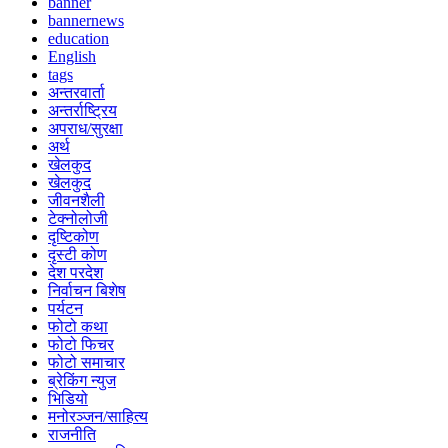
banner
bannernews
education
English
tags
अन्तरवार्ता
अन्तर्राष्ट्रिय
अपराध/सुरक्षा
अर्थ
खेलकुद
खेलकुद
जीवनशैली
टेक्नोलोजी
दृष्टिकोण
दृस्टी कोण
देश परदेश
निर्वाचन बिशेष
पर्यटन
फोटो कथा
फोटो फिचर
फोटो समाचार
ब्रेकिंग न्युज
भिडियो
मनोरञ्जन/साहित्य
राजनीति