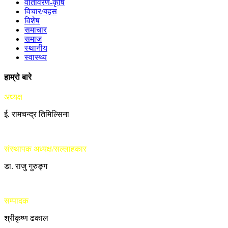
वातावरण-कृषि
विचार/बहस
विशेष
समाचार
समाज
स्थानीय
स्वास्थ्य
हाम्रो बारे
अध्यक्ष
ई. रामचन्द्र तिमिल्सिना
संस्थापक अध्यक्ष/सल्लाहकार
डा. राजु गुरुङ्ग
सम्पादक
श्रीकृष्ण ढकाल