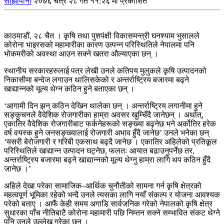
साझापाना
२०७६ चैत्र २८ गते ११:२६ मा प्रकाशित
काठमाडौं, २८ चैत । कृषि तथा पुशपंक्षी विकासमन्त्री घनश्याम भुसालले
कोरोना भाइरसको महामारीका कारण उत्पन्न परिस्थितिले नेपालमा पनि
भोकमरीको अवस्था आउन सक्ने खतरा औल्याएका छन् ।
स्थानीय सरकारहरुलाई पत्र लेखी उनले कतिपय मुलुकले कृषि उत्पादनको
निकासीमा बन्देज लगाउन थालिसकेको र अन्तर्राष्ट्रिय बजारमा बढ्ने
खाद्यान्नको मूल्य थेग्न कठिन हुने बताएका छन् ।
‘आगामी दिन झन् कठिन देखिन थालेका छन् । अन्तर्राष्ट्रिय लगानीमा हुने
सङ्कुचनले वैदेशिक रोजगारीका हाम्रा अवसर खुम्चिँदै जानेछन् । अर्थात्,
एकातिर वैदेशिक रोजगारीबाट फर्कनेहरूको सङ्ख्या बढ्नेछ भने अर्कोतिर हरेक
वर्ष वयस्क हुने जनसङ्ख्यालाई रोजगारी अभाव हुँदै जानेछ’ उनले भनेका छन्
‘यसरी बेरोजगारी र गरिबी एकसाथ बढ्दै जानेछ । एकातिर अहिलेको प्रतिकूल
परिस्थितिले खाद्यान्न उत्पादन घट्नेछ, फलतः आयात बढाउनुपर्नेछ तर,
अन्तर्राष्ट्रिय बजारमा बढ्ने खाद्यान्नको मूल्य थेग्नु हाम्रा लागि थप कठिन हुँदै
जानेछ ।’
अहिले देखा परेका सामाजिक–आर्थिक चुनौतीको सामना गर्न कृषि क्षेत्रको
महत्वपूर्ण भूमिका रहेको भन्दै उनले त्यसका लागि नयाँ संकल्प र योजना आवश्यक
परेको बताए । आफैं केही समय अगाडि सार्वजनिक गरेको नेपालको कृषि क्षेत्र
सुधारका पाँच नीतिबाटै कोरोना महामारी पछि निम्तन सक्ने सम्भावित संकट थेग्ने
पनि उनले उल्लेख गरेका छन् ।