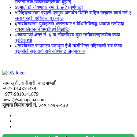
राजनीतिक विश्लेषकहरूको बुझाइ
४
एमालेको घोषणापत्रमा के छ ? (पूर्णपाठ)
५
सिंहदरबारका प्रहरी प्रमुख जनार्दन घिमिरे सहित उत्कृष्ठ कार्य गर्ने ३
जना प्रहरी अधिकृत पुरस्कृत
६
तारकेश्वरमा युवाहरुले भ्रष्टाचार र बेथितिविरुद्ध आवाज उठाँउदा
नगरपालिकाको धम्कीपूर्ण विज्ञप्ति
७
काठमाडौं क्षेत्र नं. ६ मा लोकप्रिय युवा उम्मेदवारहरूबीच कडा
प्रतिस्पर्धा
८
तारकेश्वर साङ्गला पटापुमा ईभी गाडीभित्र महिलाको शव फेला,
प्रहरीले सुरु गर्‍यो सबै कोणबाट अनुसन्धान
सामाखुशी, रानीबारी, काठमाण्डौँ
+977-014355338
+977-9810141879
news@sajhapana.com
सुचना बिभाग दर्ता नं.
३०५ / ०७२-०७३