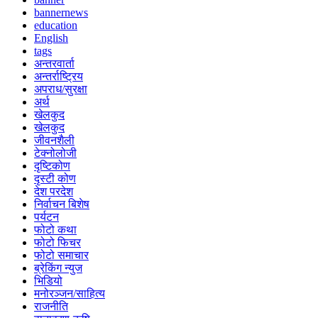
bannernews
education
English
tags
अन्तरवार्ता
अन्तर्राष्ट्रिय
अपराध/सुरक्षा
अर्थ
खेलकुद
खेलकुद
जीवनशैली
टेक्नोलोजी
दृष्टिकोण
दृस्टी कोण
देश परदेश
निर्वाचन बिशेष
पर्यटन
फोटो कथा
फोटो फिचर
फोटो समाचार
ब्रेकिंग न्युज
भिडियो
मनोरञ्जन/साहित्य
राजनीति