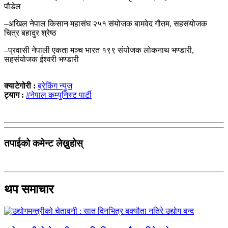
पौडेल
–अखिल नेपाल किसान महासंघ २५१ संयोजक बामवेद गौतम, सहसंयोजक
चित्र बहादुर श्रेष्ठ
–प्रवासी नेपाली एकता मञ्च भारत १९९ संयोजक लोकनाथ भण्डारी,
सहसंयोजक ईश्वरी भण्डारी
क्याटेगोरी :
ब्रेकिंग न्युज
ट्याग :
#नेपाल कम्युनिस्ट पार्टी
तपाईको कमेन्ट लेख्नुहोस्
थप समाचार