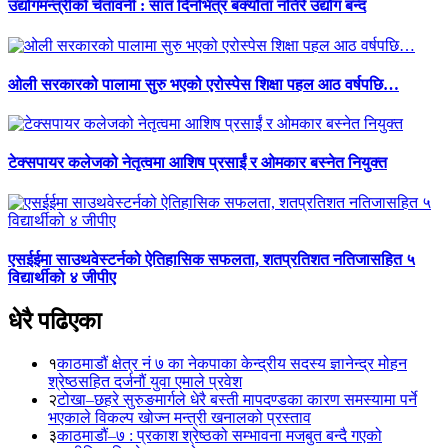
उद्योगमन्त्रीको चेतावनी : सात दिनभित्र बक्यौता नतिरे उद्योग बन्द
ओली सरकारको पालामा सुरु भएको एरोस्पेस शिक्षा पहल आठ वर्षपछि…
टेक्सपायर कलेजको नेतृत्वमा आशिष प्रसाईं र ओमकार बस्नेत नियुक्त
एसईईमा साउथवेस्टर्नको ऐतिहासिक सफलता, शतप्रतिशत नतिजासहित ५
विद्यार्थीको ४ जीपीए
धेरै पढिएका
१
काठमाडौं क्षेत्र नं ७ का नेकपाका केन्द्रीय सदस्य ज्ञानेन्द्र मोहन
श्रेष्ठसहित दर्जनौं युवा एमाले प्रवेश
२
टोखा–छहरे सुरुङमार्गले धेरै बस्ती मापदण्डका कारण समस्यामा पर्ने
भएकाले विकल्प खोज्न मन्त्री खनालको प्रस्ताव
३
काठमाडौं–७ : प्रकाश श्रेष्ठको सम्भावना मजबुत बन्दै गएको