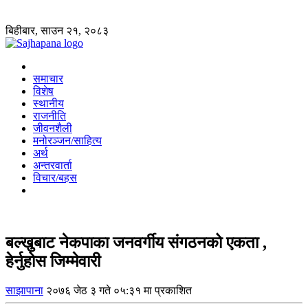
बिहीबार, साउन २१, २०८३
समाचार
विशेष
स्थानीय
राजनीति
जीवनशैली
मनोरञ्जन/साहित्य
अर्थ
अन्तरवार्ता
विचार/बहस
बल्खुबाट नेकपाका जनवर्गीय संगठनको एकता ,
हेर्नुहोस जिम्मेवारी
साझापाना
२०७६ जेठ ३ गते ०५:३१ मा प्रकाशित