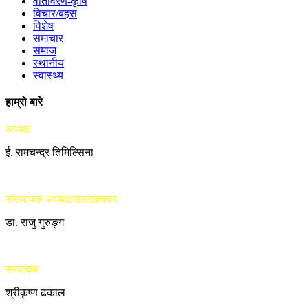
वातावरण-कृषि
विचार/बहस
विशेष
समाचार
समाज
स्थानीय
स्वास्थ्य
हाम्रो बारे
अध्यक्ष
ई. रामचन्द्र तिमिल्सिना
संस्थापक अध्यक्ष/सल्लाहकार
डा. राजु गुरुङ्ग
सम्पादक
श्रीकृष्ण ढकाल