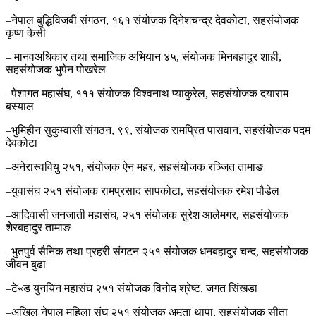
–नेपाल बुद्धिविजबी संगठन, १६१ संयोजक दिनेशचन्द्र देवकोटा, सहसंयोजक
कृष्ण केसी
– मानवअधिकार तथा समाजिक अभियान ४५, संयोजक मिनबहादुर शाही,
सहसंयोजक भुपेन पोखरेल
–पेशागत महासंघ, १११ संयोजक विश्वनाथ प्याकुरेल, सहसंयोजक दयाराम
बस्याल
–भुमिहीन सुकुम्वासी संगठन, ९९, संयोजक रामप्रित पासवान, सहसंयोजक पदम
देवकोटा
–अनेरास्ववियु २५१, संयोजक ऐन महर, सहसंयोजक रञ्जित तामाङ
–युवासंघ २५१ संयोजक रामप्रसाद सापकोटा, सहसंयोजक रमेश पौडेल
–आदिवासी जनजाती महासंघ, २५१ संयोजक सुरेश आलेमगर, सहसंयोजक
शेरबहादुर तामाङ
–भुतपुर्व सैनिक तथा प्रहरी संगटन २५१ संयोजक धनबहादुर चन्द, सहसंयोजक
जीवन बुढा
–टे«ड युनयिन महासंघ २५१ संयोजक विनोद श्रेष्ट, जगत सिंखडा
–अखिल नेपाल महिला संघ २५१ संयोजक अमृता थापा, सहसंयोजक सीता