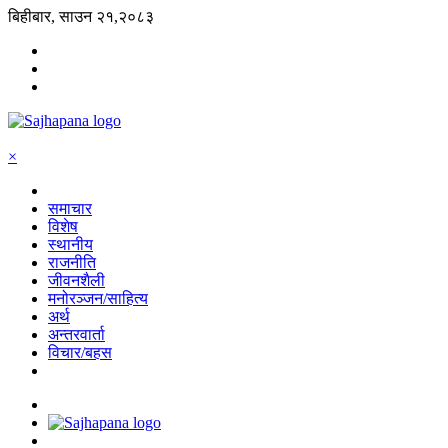
बिहीबार, साउन २१,२०८३
×
समाचार
विशेष
स्थानीय
राजनीति
जीवनशैली
मनोरञ्जन/साहित्य
अर्थ
अन्तरवार्ता
विचार/बहस