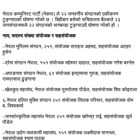
नेपाल कम्युनिस्ट पार्टी (नेकपा) ले २२ जनवर्गीय संगठनको एकीकरण
टुङ्ग्याएको घोषणा गरेको छ । बिहीबार बसेको सचिवालय बैठकले २३
जनसंगठनमध्ये २२ संगठनको भागबन्डा टुङ्ग्याउदै घोषणा गरेको हो ।
नाम, सदस्य संख्या संयोजक र सहसंयोजक
–नेपाल मुस्लिम संगठन, २५१, संयोजक सराहज अहमद, सहसंयोजक अटहर
हुसेन
–प्रेस संगठन नेपाल, १५१ संयोजक महेश्वर दाहाल, सहसंयोजक गणेश बस्नेत
–अपाङगता संगठन नेपाल, ६९ संयोजक इन्द्रमाया गुरुङ, सहसंयोजक
रामप्रसाद ढुङ्गाना
–खेलकुद महासंघ, नेपाल संयोजक पुरुपोतमा पौडेल, सहसंयोजक शिव कोइराला
६.नेपाल दलित मुक्ति संगठन २५१ संयोजक तिलक परियार, सहसंयोजक वोम
ब. विश्वकर्मा
–जनसांस्कृतिक महासंघ नेपाल २५१ संयोजक खगेन्द्र राई, सहसंयोजक सूर्य
पौडेल
–नेपाल उदोग व्यवसायी महासंघ, १५१ संयोजक लक्ष्मीदास मानन्धर,
सहसंयोजक श्याम पाठक