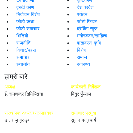
दृस्टी कोण
देश परदेश
निर्वाचन बिशेष
पर्यटन
फोटो कथा
फोटो फिचर
फोटो समाचार
ब्रेकिंग न्युज
भिडियो
मनोरञ्जन/साहित्य
राजनीति
वातावरण-कृषि
विचार/बहस
विशेष
समाचार
समाज
स्थानीय
स्वास्थ्य
हाम्रो बारे
अध्यक्ष
कार्यकारी निर्देशक
ई. रामचन्द्र तिमिल्सिना
विदुर फुँयाल
संस्थापक अध्यक्ष/सल्लाहकार
समाचार प्रमुख
डा. राजु गुरुङ्ग
सुजन बज्रचार्य