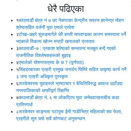
धेरै पढिएका
१
काठमाडौं क्षेत्र नं ७ का नेकपाका केन्द्रीय सदस्य ज्ञानेन्द्र मोहन
श्रेष्ठसहित दर्जनौं युवा एमाले प्रवेश
२
टोखा–छहरे सुरुङमार्गले धेरै बस्ती मापदण्डका कारण समस्यामा पर्ने
भएकाले विकल्प खोज्न मन्त्री खनालको प्रस्ताव
३
काठमाडौं–७ : प्रकाश श्रेष्ठको सम्भावना मजबुत बन्दै गएको
राजनीतिक विश्लेषकहरूको बुझाइ
४
एमालेको घोषणापत्रमा के छ ? (पूर्णपाठ)
५
सिंहदरबारका प्रहरी प्रमुख जनार्दन घिमिरे सहित उत्कृष्ठ कार्य गर्ने
३ जना प्रहरी अधिकृत पुरस्कृत
६
तारकेश्वरमा युवाहरुले भ्रष्टाचार र बेथितिविरुद्ध आवाज उठाँउदा
नगरपालिकाको धम्कीपूर्ण विज्ञप्ति
७
काठमाडौं क्षेत्र नं. ६ मा लोकप्रिय युवा उम्मेदवारहरूबीच कडा
प्रतिस्पर्धा
८
तारकेश्वर साङ्गला पटापुमा ईभी गाडीभित्र महिलाको शव फेला,
प्रहरीले सुरु गर्‍यो सबै कोणबाट अनुसन्धान