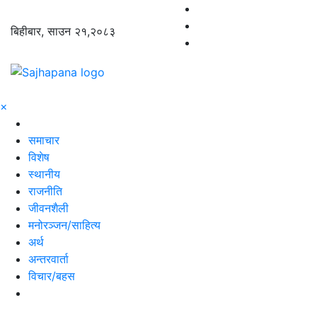
बिहीबार, साउन २१,२०८३
×
समाचार
विशेष
स्थानीय
राजनीति
जीवनशैली
मनोरञ्जन/साहित्य
अर्थ
अन्तरवार्ता
विचार/बहस