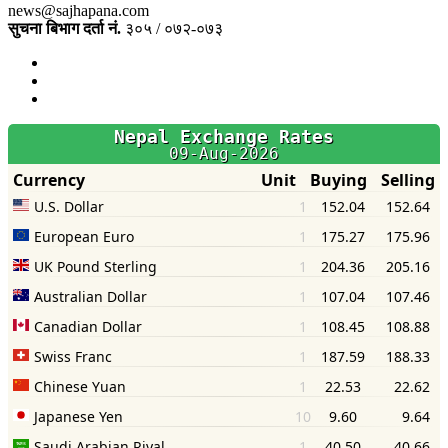
news@sajhapana.com
सुचना बिभाग दर्ता नं.
३०५ / ०७२-०७३