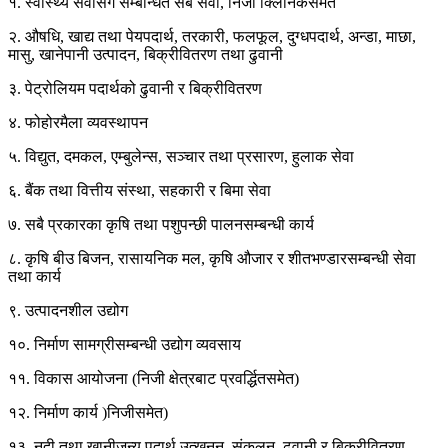
१. स्वास्थ्य सेवासँग सम्बन्धित सबै सेवा, निजी क्लिनिकसमेत
२. औषधि, खाद्य तथा पेयपदार्थ, तरकारी, फलफूल, दुग्धपदार्थ, अन्डा, माछा,
मासु, खानेपानी उत्पादन, बिक्रीवितरण तथा ढुवानी
३. पेट्रोलियम पदार्थको ढुवानी र बिक्रीवितरण
४. फोहोरमैला व्यवस्थापन
५. विद्युत, दमकल, एम्बुलेन्स, सञ्चार तथा प्रसारण, हुलाक सेवा
६. बैंक तथा वित्तीय संस्था, सहकारी र बिमा सेवा
७. सबै प्रकारका कृषि तथा पशुपन्छी पालनसम्बन्धी कार्य
८. कृषि बीउ बिजन, रासायनिक मल, कृषि औजार र शीतभण्डारसम्बन्धी सेवा
तथा कार्य
९. उत्पादनशील उद्योग
१०. निर्माण सामग्रीसम्बन्धी उद्योग व्यवसाय
११. विकास आयोजना (निजी क्षेत्रबाट प्रवर्द्धितसमेत)
१२. निर्माण कार्य )निजीसमेत)
१३. नदी तथा खानीजन्य पदार्थ उत्खनन्, संकलन, ढुवानी र बिक्रीवितरण