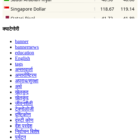
क्याटेगोरी
banner
bannernews
education
English
tags
अन्तरवार्ता
अन्तर्राष्ट्रिय
अपराध/सुरक्षा
अर्थ
खेलकुद
खेलकुद
जीवनशैली
टेक्नोलोजी
दृष्टिकोण
दृस्टी कोण
देश परदेश
निर्वाचन बिशेष
पर्यटन