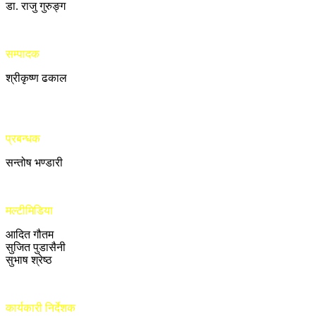
डा. राजु गुरुङ्ग
सम्पादक
श्रीकृष्ण ढकाल
प्रबन्धक
सन्तोष भण्डारी
मल्टीमिडिया
आदित गौतम
सुजित पुडासैनी
सुभाष श्रेष्ठ
कार्यकारी निर्देशक