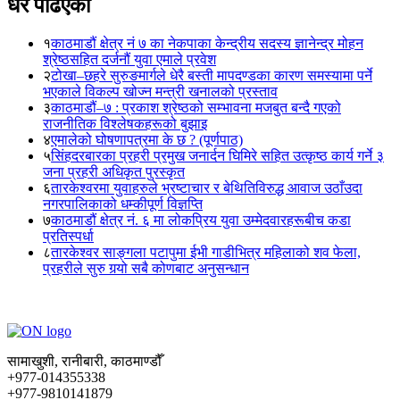
धेरै पढिएका
१
काठमाडौं क्षेत्र नं ७ का नेकपाका केन्द्रीय सदस्य ज्ञानेन्द्र मोहन
श्रेष्ठसहित दर्जनौं युवा एमाले प्रवेश
२
टोखा–छहरे सुरुङमार्गले धेरै बस्ती मापदण्डका कारण समस्यामा पर्ने
भएकाले विकल्प खोज्न मन्त्री खनालको प्रस्ताव
३
काठमाडौं–७ : प्रकाश श्रेष्ठको सम्भावना मजबुत बन्दै गएको
राजनीतिक विश्लेषकहरूको बुझाइ
४
एमालेको घोषणापत्रमा के छ ? (पूर्णपाठ)
५
सिंहदरबारका प्रहरी प्रमुख जनार्दन घिमिरे सहित उत्कृष्ठ कार्य गर्ने ३
जना प्रहरी अधिकृत पुरस्कृत
६
तारकेश्वरमा युवाहरुले भ्रष्टाचार र बेथितिविरुद्ध आवाज उठाँउदा
नगरपालिकाको धम्कीपूर्ण विज्ञप्ति
७
काठमाडौं क्षेत्र नं. ६ मा लोकप्रिय युवा उम्मेदवारहरूबीच कडा
प्रतिस्पर्धा
८
तारकेश्वर साङ्गला पटापुमा ईभी गाडीभित्र महिलाको शव फेला,
प्रहरीले सुरु गर्‍यो सबै कोणबाट अनुसन्धान
सामाखुशी, रानीबारी, काठमाण्डौँ
+977-014355338
+977-9810141879