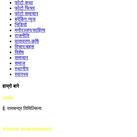
फोटो कथा
फोटो फिचर
फोटो समाचार
ब्रेकिंग न्युज
भिडियो
मनोरञ्जन/साहित्य
राजनीति
वातावरण-कृषि
विचार/बहस
विशेष
समाचार
समाज
स्थानीय
स्वास्थ्य
हाम्रो बारे
अध्यक्ष
ई. रामचन्द्र तिमिल्सिना
संस्थापक अध्यक्ष/सल्लाहकार