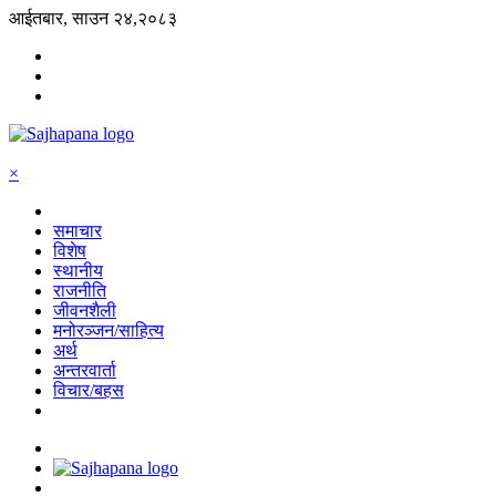
आईतबार, साउन २४,२०८३
×
समाचार
विशेष
स्थानीय
राजनीति
जीवनशैली
मनोरञ्जन/साहित्य
अर्थ
अन्तरवार्ता
विचार/बहस