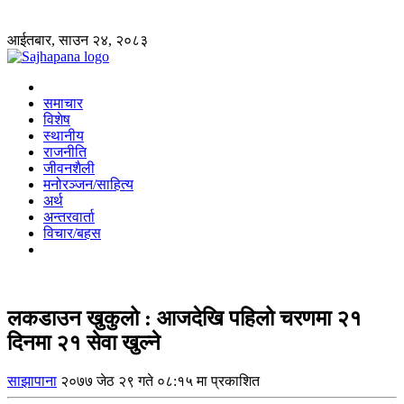
आईतबार, साउन २४, २०८३
समाचार
विशेष
स्थानीय
राजनीति
जीवनशैली
मनोरञ्जन/साहित्य
अर्थ
अन्तरवार्ता
विचार/बहस
लकडाउन खुकुलो : आजदेखि पहिलो चरणमा २१
दिनमा २१ सेवा खुल्ने
साझापाना
२०७७ जेठ २९ गते ०८:१५ मा प्रकाशित