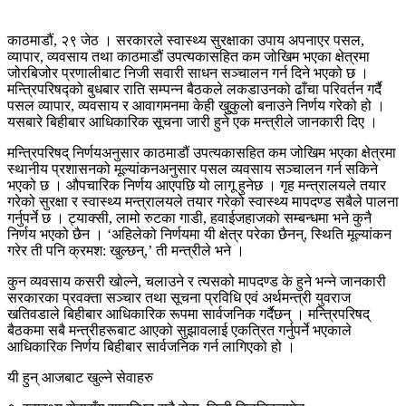
काठमाडौं, २९ जेठ । सरकारले स्वास्थ्य सुरक्षाका उपाय अपनाएर पसल,
व्यापार, व्यवसाय तथा काठमाडौं उपत्यकासहित कम जोखिम भएका क्षेत्रमा
जोरबिजोर प्रणालीबाट निजी सवारी साधन सञ्चालन गर्न दिने भएको छ ।
मन्त्रिपरिषद्को बुधबार राति सम्पन्न बैठकले लकडाउनको ढाँचा परिवर्तन गर्दै
पसल व्यापार, व्यवसाय र आवागमनमा केही खुुकुलो बनाउने निर्णय गरेको हो ।
यसबारे बिहीबार आधिकारिक सूचना जारी हुने एक मन्त्रीले जानकारी दिए ।
मन्त्रिपरिषद् निर्णयअनुसार काठमाडौं उपत्यकासहित कम जोखिम भएका क्षेत्रमा
स्थानीय प्रशासनको मूल्यांकनअनुसार पसल व्यवसाय सञ्चालन गर्न सकिने
भएको छ । औपचारिक निर्णय आएपछि यो लागू हुनेछ । गृह मन्त्रालयले तयार
गरेको सुरक्षा र स्वास्थ्य मन्त्रालयले तयार गरेको स्वास्थ्य मापदण्ड सबैले पालना
गर्नुपर्ने छ । ट्याक्सी, लामो रुटका गाडी, हवाईजहाजको सम्बन्धमा भने कुनै
निर्णय भएको छैन । ‘अहिलेको निर्णयमा यी क्षेत्र परेका छैनन्, स्थिति मूल्यांकन
गरेर ती पनि क्रमश: खुल्छन्,’ ती मन्त्रीले भने ।
कुन व्यवसाय कसरी खोल्ने, चलाउने र त्यसको मापदण्ड के हुने भन्ने जानकारी
सरकारका प्रवक्ता सञ्चार तथा सूचना प्रविधि एवं अर्थमन्त्री युवराज
खतिवडाले बिहीबार आधिकारिक रूपमा सार्वजनिक गर्दैछन् । मन्त्रिपरिषद्
बैठकमा सबै मन्त्रीहरूबाट आएको सुझावलाई एकत्रित गर्नुपर्ने भएकाले
आधिकारिक निर्णय बिहीबार सार्वजनिक गर्न लागिएको हो ।
यी हुन् आजबाट खुल्ने सेवाहरु