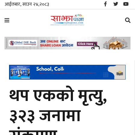
आईतबार, साउन २४,२०८३
समाचार
विशेष
स्थानीय
राजनीति
थप एकको मृत्यु,
जीवनशैली
३२३ जनामा
मनोरञ्जन/
साहित्य