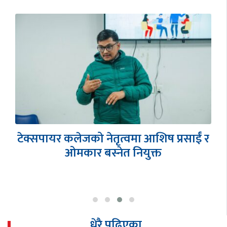
एसईईमा साउथवेस्टर्नको ऐतिहासिक
सफलता, शतप्रतिशत नतिजासहित ५
विद्यार्थीको ४ जीपीए
धेरै पढिएका