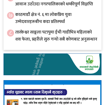
आवाज उठाँउदा नगरपालिकाको धम्कीपूर्ण विज्ञप्ति
७
काठमाडौं क्षेत्र नं. ६ मा लोकप्रिय युवा
उम्मेदवारहरूबीच कडा प्रतिस्पर्धा
८
तारकेश्वर साङ्गला पटापुमा ईभी गाडीभित्र महिलाको
शव फेला, प्रहरीले सुरु गर्‍यो सबै कोणबाट अनुसन्धान