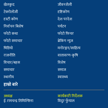
खेलकुद
जीवनशैली
टेक्नोलोजी
दृष्टिकोण
दृस्टी कोण
देश परदेश
निर्वाचन बिशेष
पर्यटन
फोटो कथा
फोटो फिचर
फोटो समाचार
ब्रेकिंग न्युज
भिडियो
मनोरञ्जन/साहित्य
राजनीति
वातावरण-कृषि
विचार/बहस
विशेष
समाचार
समाज
स्थानीय
स्वास्थ्य
हाम्रो बारे
अध्यक्ष
कार्यकारी निर्देशक
ई. रामचन्द्र तिमिल्सिना
विदुर फुँयाल