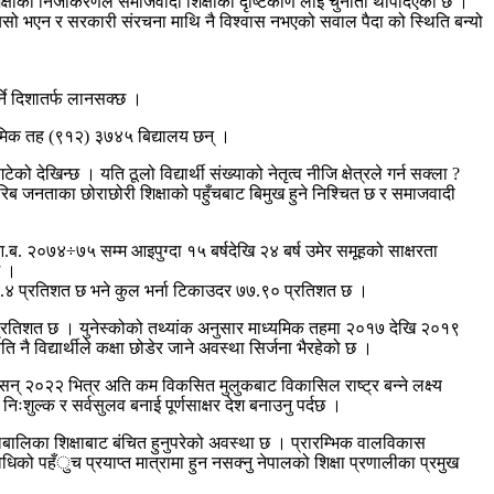
िक्षाको निजीकरणले समाजवादी शिक्षाको दृष्टिकोण लाइ चुनौती थपिदिएको छ ।
र त्यसो भएन र सरकारी संरचना माथि नै विश्वास नभएको सवाल पैदा को स्थिति बन्यो
्ने दिशातर्फ लानसक्छ ।
ामिक तह (९१२) ३७४५ बिद्यालय छन् ।
 देखिन्छ । यति ठूलो विद्यार्थी संख्याको नेतृत्व नीजि क्षेत्रले गर्न सक्ला ?
 गरिब जनताका छोराछोरी शिक्षाको पहुँचबाट बिमुख हुने निश्चित छ र समाजवादी
.ब. २०७४÷७५ सम्म आइपुग्दा १५ बर्षदेखि २४ बर्ष उमेर समूहको साक्षरता
छ ।
 ४६.४ प्रतिशत छ भने कुल भर्ना टिकाउदर ७७.९० प्रतिशत छ ।
 प्रतिशत छ । युनेस्कोको तथ्यांक अनुसार माध्यमिक तहमा २०१७ देखि २०१९
 नै विद्यार्थीले कक्षा छोडेर जाने अवस्था सिर्जना भैरहेको छ ।
 सन् २०२२ भित्र अति कम विकसित मुलुकबाट विकासिल राष्ट्र बन्ने लक्ष्य
निःशुल्क र सर्वसुलव बनाई पूर्णसाक्षर देश बनाउनु पर्दछ ।
बालिका शिक्षाबाट बंचित हुनुपरेको अवस्था छ । प्रारम्भिक वालविकास
विधिको पहँुच प्रयाप्त मात्रामा हुन नसक्नु नेपालको शिक्षा प्रणालीका प्रमुख