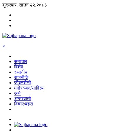
शुक्रबार, साउन २२,२०८३
×
समाचार
विशेष
स्थानीय
राजनीति
जीवनशैली
मनोरञ्जन/साहित्य
अर्थ
अन्तरवार्ता
विचार/बहस