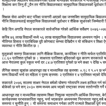
सामुदायिक बिद्यालय सवलिकरणको दशक भनिरहेको सरकारले नै नाफामुखी निजि विद
शिक्षामा कर लिनु हँुदैन तर नीजि बिद्यालयबाट सामुदायिक विद्यालयको पूर्वाधार
।
शिक्षक सेवा आयोग बाट परिक्षा पासगरी आएको दक्ष जनशक्ति सामुदायिक बिद्यालयमा छ
नीजि विद्यालयलाई सामुदायिक विद्यालयको पूर्वाधार र शैक्षिक सुधारको जिम्मेवा
केहि दिन अगाडि नेपाल सरकारले सार्वजनिक गरेको आर्थिक सर्वेक्षण २०७६÷०७
करिब ७६ लाख विद्यार्थी मध्ये ५६ लाख सामुदायिक विद्यालयमा अध्ययन गर्छन । सार्वज
नीतिगत हिसाव र प्राबिधिक दुवै कोणबाट सम्भव देखिदैन र यो संबिधान र शिक्षा ऐन
व्यवस्था र नीति बिपरीत छ ।
मुलुकको समग्र विकासका लागि शैक्षिक विकास, कार्यदिशा र नीति मार्फत प्रतिव
८८.६० प्रतिशत पुगेको छ । साक्षरता प्रतिशत बृदिदरको मूल कारण सरकारले 
आज नेपालमा कुल स्कुल भर्ना दर ८४.७ प्रतिशत पुगेको छ भने कक्षा १ देखि ५ 
लैंगिक समता सूचांक आधारभूत तह र माध्यामिक तह क्रमशः ०.९८ र १.०१ छ भने 
सम्म विद्यार्थी भर्ना दर महिला र पुरुष क्रमशः २ प्रतिशत र ४ प्रतिशत भएको देखि
सकारले २०७६ सालमा साक्षर नेपाल बर्षको घोषणा गरेतापनि लक्ष्य हासिल गर्न सक
बोकेको छ भने सन् २०३० सम्म मध्यम आय भएको राष्ट्रका रुपमा स्तरोन्नति गर्ने राष
आधारभूत तह र माध्यामिक तहसम्म शिक्षा निशुल्क भएतापनि आर्थिक विपन्नता, ब
कार्यक्रममा प्रभावकारिता नहुनु, भर्ना भएकाहरु अध्ययनमा निरन्तरता नहुनु,सबै ब
समस्या र चुनौति हुन् । यी समस्या समाधान गर्नका लागि राज्यले शिक्षाको पूर्ण रुपम