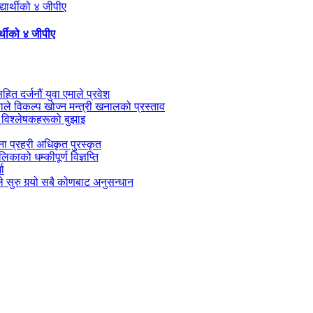
्थीको ४ जीपीए
सहित दर्जनौं युवा एमाले प्रवेश
काले विकल्प खोज्न मन्त्री खनालको प्रस्ताव
 विश्लेषकहरूको बुझाइ
जना प्रहरी अधिकृत पुरस्कृत
काको धम्कीपूर्ण विज्ञप्ति
धा
 सुरु गर्‍यो सबै कोणबाट अनुसन्धान