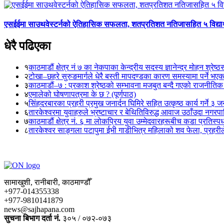
एसईईमा साउथवेस्टर्नको ऐतिहासिक सफलता, शतप्रतिशत नतिजासहित ५ विद्यार
धेरै पढिएका
१
काठमाडौं क्षेत्र नं ७ का नेकपाका केन्द्रीय सदस्य ज्ञानेन्द्र मोहन श्रेष्ठ
२
टोखा–छहरे सुरुङमार्गले धेरै बस्ती मापदण्डका कारण समस्यामा पर्ने भए
३
काठमाडौं–७ : प्रकाश श्रेष्ठको सम्भावना मजबुत बन्दै गएको राजनीतिक
४
एमालेको घोषणापत्रमा के छ ? (पूर्णपाठ)
५
सिंहदरबारका प्रहरी प्रमुख जनार्दन घिमिरे सहित उत्कृष्ठ कार्य गर्ने ३ 
६
तारकेश्वरमा युवाहरुले भ्रष्टाचार र बेथितिविरुद्ध आवाज उठाँउदा नगरपालि
७
काठमाडौं क्षेत्र नं. ६ मा लोकप्रिय युवा उम्मेदवारहरूबीच कडा प्रतिस्पर्
८
तारकेश्वर साङ्गला पटापुमा ईभी गाडीभित्र महिलाको शव फेला, प्रहरीले
सामाखुशी, रानीबारी, काठमाण्डौँ
+977-014355338
+977-9810141879
news@sajhapana.com
सुचना बिभाग दर्ता नं.
३०५ / ०७२-०७३