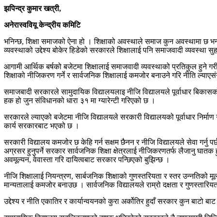
झपिन्द्र कुमार खत्री,
अनेरास्ववियू केन्द्रीय कमिटि
भनिन्छ, शिक्षा समाजको ऐना हो । शिक्षाको अवस्थाले समाज कुन अवस्थामा छ भन्ने
व्यवस्थाको उद्देश्य बोकेर हिडेको सरकारले शिक्षालाई पनि समाजवादी व्यवस्था सुहाउ
आगामी आर्थिक बर्षको बजेटमा शिक्षालाई समाजवादी व्यवस्थाको प्रतिकुल हुने गर
शिक्षाको नीजिकरण गर्ने र सार्वजनिक शिक्षालाई कमजोर बनाउने गरि नीति ल्याएसंगै 
समाजबादी सरकारले सामुदायिक विद्यालयलाइ नीजि विद्यालयले पूर्वाधार बिकासको ने
हक हो जुन संविधानको धारा ३१ मा ग्यारेन्टी गरिएको छ ।
सरकारले ल्याएको बजेटमा नीजि विद्यालयले सरकारी विद्यालयको पूर्वाधार निर्माण ग
कार्य सरकारबाट भएको छ ।
सरकारी विद्यालय कमजोर छ केहि गर्न सक्षम छैनन र नीजि विद्यालयले सेवा गर्नु पर्छ
अग्रसर हुनुपर्ने सरकार सार्वजनिक शिक्षा क्षेत्रलाई नीजिकरणतर्फ लैजानु घातक
अवमूल्यन, वेवास्ता गरि दायित्वबाट सरकार पन्छिएको बुझिन्छ ।
नीजि शिक्षालाई नियन्त्रण, सार्बजनिक शिक्षाको गुणस्तरियता र स्तर उन्नतिको मू
मान्यतालाई कमजोर बनाउछ । सार्वजनिक विद्यालयले राम्रो दक्षता र गुणस्तारियता
उद्देश्य र नीति एकातिर र कार्यान्वयनको कुरा अर्कोतिर हुदाँ सरकार कुन बाटो 