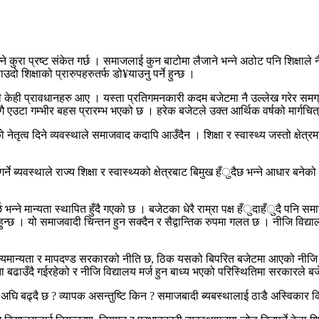
 कुरा प्रष्ट संकेत गर्छ । समाजलाई कुन बाटोमा लैजाने भन्ने अठोट पनि शिक्षाले 
दो शिक्षाको प्रारुपहरुतर्फ डो¥याउनु पर्ने हुन्छ ।
ी केही प्रावधानहरु आए । यस्ता प्रतिगमनकारी कदम बजेटमा नै उल्लेख गरेर समग्र
एउटा गम्भीर बहस प्रारम्भ भएको छ । हरेक बजेटले उक्त आर्थिक वर्षको मार्गचित्र पक
तृत्व दिने व्यवस्थाले समाजवाद कदापि आउँदैन । शिक्षा र स्वास्थ्य जस्तो क्षेत्र
र्ने ब्यवस्थाले राज्य शिक्षा र स्वास्थ्यको क्षेत्रबाट बिमुख हँुदैछ भन्ने आधार 
 भन्ने मान्यता स्थापित हुँदै गएको छ । बजेटका धेरै राम्रा पक्ष हँुदाहँुदै पनि समाज
 हुन्छ । यो समाजवादी चिन्तन हुन सक्दैन र सैद्वान्तिक रुपमा गलत छ । नीजि विद्
ल्यमान्यता र मापदण्ड सरकारको नीति छ, ठिक यसको बिपरित बजेटमा आएको नीजि क्षेत्
 बढाउँदै गईरहेको र नीजि विद्यालय मर्ज हुन बाध्य भएको परिस्थितिमा सरकारले बजेट
बाट अघि बढ्दै छ ? व्यापक असन्तुष्टि किन ? समाजबादी ब्यबस्थालाई ठाडै अस्विकार