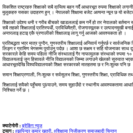
विकशित राष्ट्रहरु शिक्षाको सबै दायित्व बहन गर्दै आधारभूत रुपमा शिक्षाको लग
मुलुकहरु यसका उदाहरण हुन् । नेपालको शिक्षामा बजेट अत्यन्त न्यून छ यो बजे
शिक्षाको उदेश्य धनी र गरीब बीचको खाडललाई कम गर्ने हो तर नेपालको बर्तमान सार
सबै तहको शिक्षालाई प्रतिस्पर्धी, प्रविधिमैत्री, रोजगारमूलक र उत्पादनमुखी ब
अन्तरलाइ हटाइ एकै प्रणालीको शिक्षालाइ लागु गर्नु आजको आवश्यकता हो ।
प्रतिबद्धता भएर मात्र पुग्दैन, गुणस्तरीय शिक्षालाई अनिवार्य गर्नुपर्छ र सार्वजन
लिङ्ग र ग्रामिण भेगसम्म पुर्याउनु पर्दछ । आशा छ सक्षम र सहि योजनाका साथ दूर
सरकारले केहि समय पहिला नीजि संस्थालाई गैर नाफामुलक संस्थाको रुपमा १० बर
विद्यालयलाई जुन हिसावले नीजि विद्यालयको जिम्मा लगाउने खेलको सुरुवात भएको
आधारभूतदेखि विश्वविद्यालयको शिक्षा सरकारको मातहतमा छ र निःशुल्क पनि छ 
समान शिक्षाप्रणाली, निःशुल्क र सर्वसुलभ शिक्षा, गुणस्तरीय शिक्षा, प्राविधि
शिक्षालाई सवैको पहुँचमा पु¥याउने, समय सुहाउँदो र स्थानीय आवश्यकतामा आधारित
निश्चित गर्ने छ ।
क्याटेगोरी :
ब्रेकिंग न्युज
ट्याग :
#झपिन्द्र कुमार खत्री
,
#शिक्षामा निजीकरण समाजबादी चिन्तन