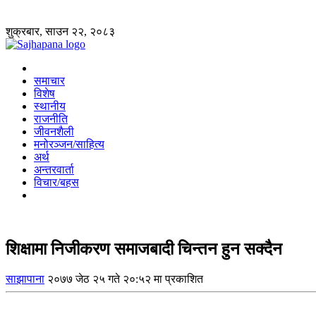
शुक्रबार, साउन २२, २०८३
समाचार
विशेष
स्थानीय
राजनीति
जीवनशैली
मनोरञ्जन/साहित्य
अर्थ
अन्तरवार्ता
विचार/बहस
शिक्षामा निजीकरण समाजबादी चिन्तन हुन सक्दैन
साझापाना
२०७७ जेठ २५ गते २०:५२ मा प्रकाशित