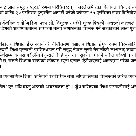
ानीबाट आज समृद्ध राष्ट्रको रुपमा परिचित छन् । जस्तै अमेरिका, बेलायत, चिन, रसि
टको करिब २० प्रतिशत हुनुपर्नेमा आगामी बर्षको बजेटमा ११ प्रतिशत मात्र विनिय
्वजनिक र नीजि शिक्षा प्रणाली, निशुल्क र महँगो शुल्क बिचको अन्तरको कारणले लक्ष
नाई देशको आवश्यकताका आधारमा मानव संशाधनको विकास गर्ने सरकारको लक्ष्य पुरा गर्
िक विद्यालय शिक्षालाई अनिवार्य गरी नीजीकरण विद्यालय शिक्षालाई पूर्ण रुपमा निरुत्स
दर्शी शिक्षा प्रणाली प्रतिस्थापन गरी समृद्ध नेपाल सुखी नेपालीको लक्ष्यलाई साका
्षसम्म विकास गर्दै लैजाने कुराले केहि सुधारका सुरुवात गरको संकेत गर्दथ्यो 
 छ, यसले शिक्षामा राज्यको तर्फबाट खुला दलाल पूँजीवादलाई आमन्त्रण गरेको जस्
।
क तथा व्यवसायिक शिक्षा, अनिवार्य प्राविधिक तथा सीपतालिमको विकासको उचित व्यवस
 भएर अघि बढनु आजको आवश्यकता हो । द्धै्ध चरित्रको शिक्षा प्रणालीलाई अन्त्य ग