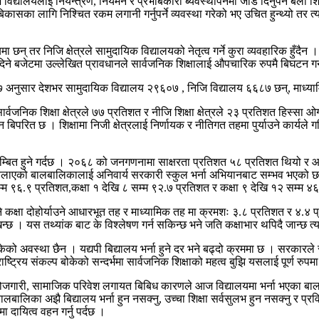
्यालयलाई नियन्त्रण, नियमन र प्रभाबकारी ब्यवस्थापनमा जोड दिनुपर्ने बेला श
 बिकासका लागि निश्चित रकम लगानी गर्नुपर्ने व्यवस्था गरेको भए उचित हुन्थ्यो त
न् तर निजि क्षेत्रले सामुदायिक विद्यालयको नेतृत्व गर्ने कुरा व्यवहारिक हुँदैन ।
री दिने बजेटमा उल्लेखित प्रावधानले सार्वजनिक शिक्षालाई औपचारिक रुपमै बिघटन गर
७ अनुसार देशभर सामुदायिक विद्यालय २९६०७ , निजि विद्यालय ६६८७ छन्, माध्य
निक शिक्षा क्षेत्रले ७७ प्रतिशत र नीजि शिक्षा क्षेत्रले २३ प्रतिशत हिस्सा ओगटेको
 बिपरित छ । शिक्षामा निजी क्षेत्रलाई निर्णायक र नीतिगत तहमा पुर्याउने कार्यले
िम्बित हुने गर्दछ । २०६८ को जनगणनामा साक्षरता प्रतिशत ५८ प्रतिशत थियो र आ
चलाएको बालबालिकालाई अनिवार्य सरकारी स्कुल भर्ना अभियानबाट सम्भव भएको 
सम्म ९६.९ प्रतिशत,कक्षा १ देखि ८ सम्म ९२.७ प्रतिशत र कक्षा ९ देखि १२ सम्म
कक्षा दोहोर्याउने आधारभूत तह र माध्यामिक तह मा क्रमशः ३.८ प्रतिशत र ४.४
न्छ । यस तथ्यांक बाट के विश्लेषण गर्न सकिन्छ भने जति कक्षाभार थपिदै जान्छ त्यति
ेको अवस्था छैन । यद्यपी बिद्यालय भर्ना हुने दर भने बढ्दो क्रममा छ । सरकारले
्ट्रिय संकल्प बोकेको सन्दर्भमा सार्वजनिक शिक्षाको महत्व बुझि यसलाई पूर्ण रुपमा 
ेरोजगारी, सामाजिक परिवेश लगायत बिबिध कारणले आज विद्यालयमा भर्ना भएका बाल
ालबालिका अझै बिद्यालय भर्ना हुन नसक्नु, उच्चा शिक्षा सर्वसुलभ हुन नसक्नु र प्र
ा दायित्व वहन गर्नु पर्दछ ।