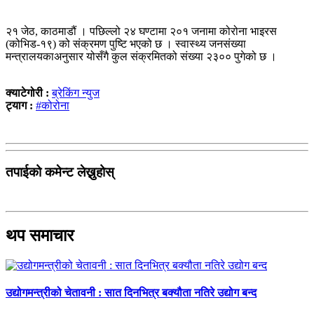
२१ जेठ, काठमाडौं । पछिल्लो २४ घण्टामा २०१ जनामा कोरोना भाइरस
(कोभिड-१९) को संक्रमण पुष्टि भएको छ । स्वास्थ्य जनसंख्या
मन्त्रालयकाअनुसार योसँगै कुल संक्रमितको संख्या २३०० पुगेको छ ।
क्याटेगोरी :
ब्रेकिंग न्युज
ट्याग :
#कोरोना
तपाईको कमेन्ट लेख्नुहोस्
थप समाचार
उद्योगमन्त्रीको चेतावनी : सात दिनभित्र बक्यौता नतिरे उद्योग बन्द