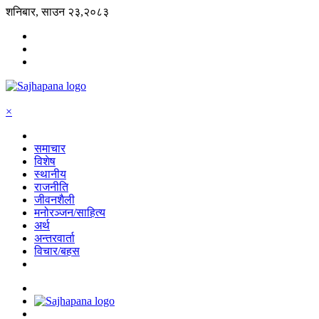
शनिबार, साउन २३,२०८३
×
समाचार
विशेष
स्थानीय
राजनीति
जीवनशैली
मनोरञ्जन/साहित्य
अर्थ
अन्तरवार्ता
विचार/बहस