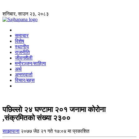
शनिबार, साउन २३, २०८३
समाचार
विशेष
स्थानीय
राजनीति
जीवनशैली
मनोरञ्जन/साहित्य
अर्थ
अन्तरवार्ता
विचार/बहस
पछिल्लो २४ घण्टामा २०१ जनामा कोरोना
,संक्रमितको संख्या २३००
साझापाना
२०७७ जेठ २१ गते १७:०४ मा प्रकाशित