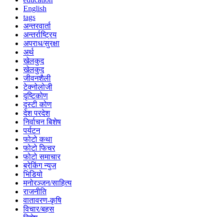
English
tags
अन्तरवार्ता
अन्तर्राष्ट्रिय
अपराध/सुरक्षा
अर्थ
खेलकुद
खेलकुद
जीवनशैली
टेक्नोलोजी
दृष्टिकोण
दृस्टी कोण
देश परदेश
निर्वाचन बिशेष
पर्यटन
फोटो कथा
फोटो फिचर
फोटो समाचार
ब्रेकिंग न्युज
भिडियो
मनोरञ्जन/साहित्य
राजनीति
वातावरण-कृषि
विचार/बहस