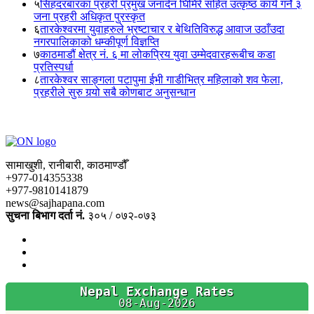
५
सिंहदरबारका प्रहरी प्रमुख जनार्दन घिमिरे सहित उत्कृष्ठ कार्य गर्ने ३
जना प्रहरी अधिकृत पुरस्कृत
६
तारकेश्वरमा युवाहरुले भ्रष्टाचार र बेथितिविरुद्ध आवाज उठाँउदा
नगरपालिकाको धम्कीपूर्ण विज्ञप्ति
७
काठमाडौं क्षेत्र नं. ६ मा लोकप्रिय युवा उम्मेदवारहरूबीच कडा
प्रतिस्पर्धा
८
तारकेश्वर साङ्गला पटापुमा ईभी गाडीभित्र महिलाको शव फेला,
प्रहरीले सुरु गर्‍यो सबै कोणबाट अनुसन्धान
सामाखुशी, रानीबारी, काठमाण्डौँ
+977-014355338
+977-9810141879
news@sajhapana.com
सुचना बिभाग दर्ता नं.
३०५ / ०७२-०७३