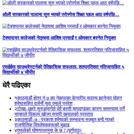
ओली सरकारको पालामा सुरु भएको एरोस्पेस शिक्षा पहल आठ वर्षपछि…
टेक्सपायर कलेजको नेतृत्वमा आशिष प्रसाईं र ओमकार बस्नेत नियुक्त
एसईईमा साउथवेस्टर्नको ऐतिहासिक सफलता, शतप्रतिशत नतिजासहित ५
विद्यार्थीको ४ जीपीए
धेरै पढिएका
१
काठमाडौं क्षेत्र नं ७ का नेकपाका केन्द्रीय सदस्य ज्ञानेन्द्र मोहन
श्रेष्ठसहित दर्जनौं युवा एमाले प्रवेश
२
टोखा–छहरे सुरुङमार्गले धेरै बस्ती मापदण्डका कारण समस्यामा पर्ने
भएकाले विकल्प खोज्न मन्त्री खनालको प्रस्ताव
३
काठमाडौं–७ : प्रकाश श्रेष्ठको सम्भावना मजबुत बन्दै गएको
राजनीतिक विश्लेषकहरूको बुझाइ
४
एमालेको घोषणापत्रमा के छ ? (पूर्णपाठ)