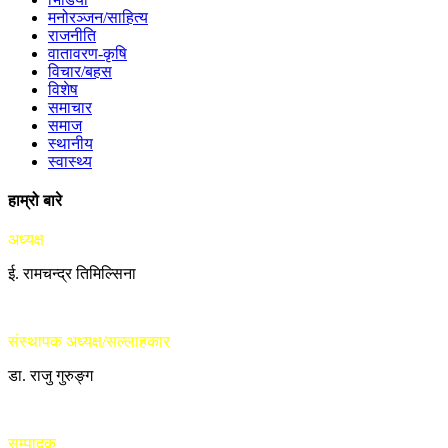
मनोरञ्जन/साहित्य
राजनीति
वातावरण-कृषि
विचार/बहस
विशेष
समाचार
समाज
स्थानीय
स्वास्थ्य
हाम्रो बारे
अध्यक्ष
ई. रामचन्द्र तिमिल्सिना
संस्थापक अध्यक्ष/सल्लाहकार
डा. राजु गुरुङ्ग
सम्पादक