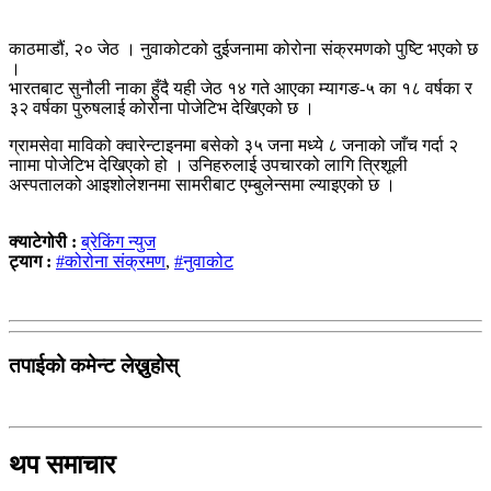
काठमाडौं, २० जेठ । नुवाकोटको दुईजनामा कोरोना संक्रमणको पुष्टि भएको छ
।
भारतबाट सुनौली नाका हुँदै यही जेठ १४ गते आएका म्यागङ-५ का १८ वर्षका र
३२ वर्षका पुरुषलाई कोरोना पोजेटिभ देखिएको छ ।
ग्रामसेवा माविको क्वारेन्टाइनमा बसेको ३५ जना मध्ये ८ जनाको जाँच गर्दा २
नाामा पोजेटिभ देखिएको हो । उनिहरुलाई उपचारको लागि त्रिशूली
अस्पतालको आइशोलेशनमा सामरीबाट एम्बुलेन्समा ल्याइएको छ ।
क्याटेगोरी :
ब्रेकिंग न्युज
ट्याग :
#कोरोना संक्रमण
,
#नुवाकोट
तपाईको कमेन्ट लेख्नुहोस्
थप समाचार