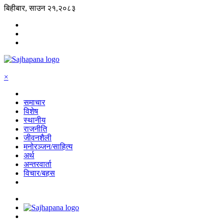
बिहीबार, साउन २१,२०८३
×
समाचार
विशेष
स्थानीय
राजनीति
जीवनशैली
मनोरञ्जन/साहित्य
अर्थ
अन्तरवार्ता
विचार/बहस