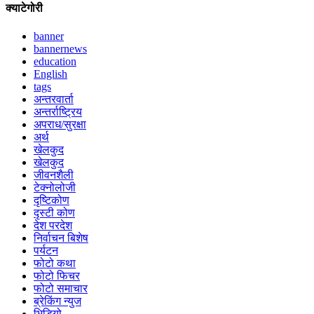
क्याटेगोरी
banner
bannernews
education
English
tags
अन्तरवार्ता
अन्तर्राष्ट्रिय
अपराध/सुरक्षा
अर्थ
खेलकुद
खेलकुद
जीवनशैली
टेक्नोलोजी
दृष्टिकोण
दृस्टी कोण
देश परदेश
निर्वाचन बिशेष
पर्यटन
फोटो कथा
फोटो फिचर
फोटो समाचार
ब्रेकिंग न्युज
भिडियो