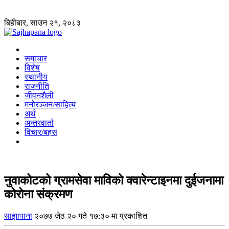
बिहीबार, साउन २१, २०८३
समाचार
विशेष
स्थानीय
राजनीति
जीवनशैली
मनोरञ्जन/साहित्य
अर्थ
अन्तरवार्ता
विचार/बहस
नुवाकोटको ग्रामसेवा माविको क्वारेन्टाइनमा दुईजनामा
कोरोना संक्रमण
साझापाना
२०७७ जेठ २० गते १७:३० मा प्रकाशित