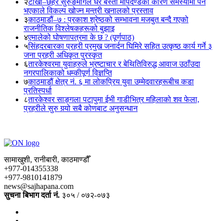
२
टोखा–छहरे सुरुङमार्गले धेरै बस्ती मापदण्डका कारण समस्यामा पर्ने
भएकाले विकल्प खोज्न मन्त्री खनालको प्रस्ताव
३
काठमाडौं–७ : प्रकाश श्रेष्ठको सम्भावना मजबुत बन्दै गएको
राजनीतिक विश्लेषकहरूको बुझाइ
४
एमालेको घोषणापत्रमा के छ ? (पूर्णपाठ)
५
सिंहदरबारका प्रहरी प्रमुख जनार्दन घिमिरे सहित उत्कृष्ठ कार्य गर्ने ३
जना प्रहरी अधिकृत पुरस्कृत
६
तारकेश्वरमा युवाहरुले भ्रष्टाचार र बेथितिविरुद्ध आवाज उठाँउदा
नगरपालिकाको धम्कीपूर्ण विज्ञप्ति
७
काठमाडौं क्षेत्र नं. ६ मा लोकप्रिय युवा उम्मेदवारहरूबीच कडा
प्रतिस्पर्धा
८
तारकेश्वर साङ्गला पटापुमा ईभी गाडीभित्र महिलाको शव फेला,
प्रहरीले सुरु गर्‍यो सबै कोणबाट अनुसन्धान
सामाखुशी, रानीबारी, काठमाण्डौँ
+977-014355338
+977-9810141879
news@sajhapana.com
सुचना बिभाग दर्ता नं.
३०५ / ०७२-०७३