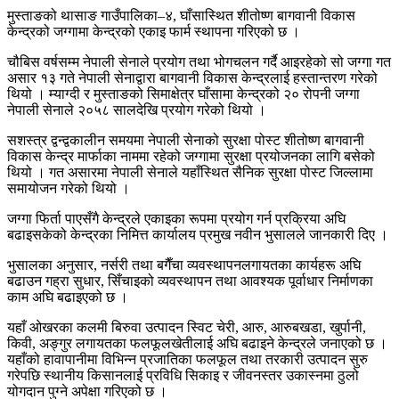
मुस्ताङको थासाङ गाउँपालिका–४, घाँसास्थित शीतोष्ण बागवानी विकास
केन्द्रको जग्गामा केन्द्रको एकाइ फार्म स्थापना गरिएको छ ।
चौबिस वर्षसम्म नेपाली सेनाले प्रयोग तथा भोगचलन गर्दै आइरहेको सो जग्गा गत
असार १३ गते नेपाली सेनाद्वारा बागवानी विकास केन्द्रलाई हस्तान्तरण गरेको
थियो । म्याग्दी र मुस्ताङको सिमाक्षेत्र घाँसामा केन्द्रको २० रोपनी जग्गा
नेपाली सेनाले २०५८ सालदेखि प्रयोग गरेको थियो ।
सशस्त्र द्वन्द्वकालीन समयमा नेपाली सेनाको सुरक्षा पोस्ट शीतोष्ण बागवानी
विकास केन्द्र मार्फाका नाममा रहेको जग्गामा सुरक्षा प्रयोजनका लागि बसेको
थियो । गत असारमा नेपाली सेनाले यहाँस्थित सैनिक सुरक्षा पोस्ट जिल्लामा
समायोजन गरेको थियो ।
जग्गा फिर्ता पाएसँगै केन्द्रले एकाइका रूपमा प्रयोग गर्न प्रक्रिया अघि
बढाइसकेको केन्द्रका निमित्त कार्यालय प्रमुख नवीन भुसालले जानकारी दिए ।
भुसालका अनुसार, नर्सरी तथा बगैँचा व्यवस्थापनलगायतका कार्यहरू अघि
बढाउन गह्रा सुधार, सिँचाइको व्यवस्थापन तथा आवश्यक पूर्वाधार निर्माणका
काम अघि बढाइएको छ ।
यहाँ ओखरका कलमी बिरुवा उत्पादन स्विट चेरी, आरु, आरुबखडा, खुर्पानी,
किवी, अङ्गुर लगायतका फलफूलखेतीलाई अघि बढाइने केन्द्रले जनाएको छ ।
यहाँको हावापानीमा विभिन्न प्रजातिका फलफूल तथा तरकारी उत्पादन सुरु
गरेपछि स्थानीय किसानलाई प्रविधि सिकाइ र जीवनस्तर उकास्नमा ठुलो
योगदान पुग्ने अपेक्षा गरिएको छ ।