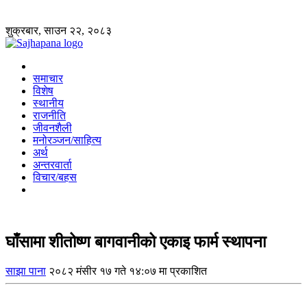
शुक्रबार, साउन २२, २०८३
समाचार
विशेष
स्थानीय
राजनीति
जीवनशैली
मनोरञ्जन/साहित्य
अर्थ
अन्तरवार्ता
विचार/बहस
घाँसामा शीतोष्ण बागवानीको एकाइ फार्म स्थापना
साझा पाना
२०८२ मंसीर १७ गते १४:०७ मा प्रकाशित