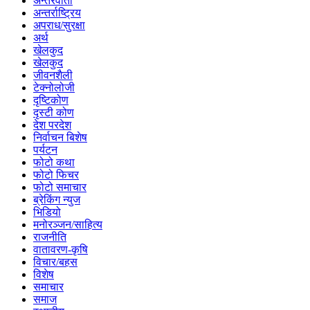
अन्तरवार्ता
अन्तर्राष्ट्रिय
अपराध/सुरक्षा
अर्थ
खेलकुद
खेलकुद
जीवनशैली
टेक्नोलोजी
दृष्टिकोण
दृस्टी कोण
देश परदेश
निर्वाचन बिशेष
पर्यटन
फोटो कथा
फोटो फिचर
फोटो समाचार
ब्रेकिंग न्युज
भिडियो
मनोरञ्जन/साहित्य
राजनीति
वातावरण-कृषि
विचार/बहस
विशेष
समाचार
समाज