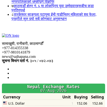
नगरपालिकाको धम्कीपूर्ण विज्ञप्ति
७
काठमाडौं क्षेत्र नं. ६ मा लोकप्रिय युवा उम्मेदवारहरूबीच कडा
प्रतिस्पर्धा
८
तारकेश्वर साङ्गला पटापुमा ईभी गाडीभित्र महिलाको शव फेला,
प्रहरीले सुरु गर्‍यो सबै कोणबाट अनुसन्धान
सामाखुशी, रानीबारी, काठमाण्डौँ
+977-014355338
+977-9810141879
news@sajhapana.com
सुचना बिभाग दर्ता नं.
३०५ / ०७२-०७३