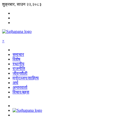
शुक्रबार, साउन २२,२०८३
×
समाचार
विशेष
स्थानीय
राजनीति
जीवनशैली
मनोरञ्जन/साहित्य
अर्थ
अन्तरवार्ता
विचार/बहस