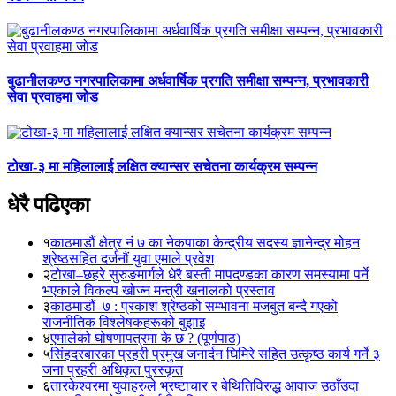
बुढानीलकण्ठ नगरपालिकामा अर्धवार्षिक प्रगति समीक्षा सम्पन्न, प्रभावकारी
सेवा प्रवाहमा जोड
टोखा-३ मा महिलालाई लक्षित क्यान्सर सचेतना कार्यक्रम सम्पन्न
धेरै पढिएका
१
काठमाडौं क्षेत्र नं ७ का नेकपाका केन्द्रीय सदस्य ज्ञानेन्द्र मोहन
श्रेष्ठसहित दर्जनौं युवा एमाले प्रवेश
२
टोखा–छहरे सुरुङमार्गले धेरै बस्ती मापदण्डका कारण समस्यामा पर्ने
भएकाले विकल्प खोज्न मन्त्री खनालको प्रस्ताव
३
काठमाडौं–७ : प्रकाश श्रेष्ठको सम्भावना मजबुत बन्दै गएको
राजनीतिक विश्लेषकहरूको बुझाइ
४
एमालेको घोषणापत्रमा के छ ? (पूर्णपाठ)
५
सिंहदरबारका प्रहरी प्रमुख जनार्दन घिमिरे सहित उत्कृष्ठ कार्य गर्ने ३
जना प्रहरी अधिकृत पुरस्कृत
६
तारकेश्वरमा युवाहरुले भ्रष्टाचार र बेथितिविरुद्ध आवाज उठाँउदा