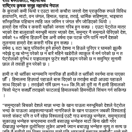
रीता बस्ताकोटी, महासचिव
राष्ट्रिय कृषक समुह महासंघ नेपाल
के कुराको कमी थियो र एउटा सानो कचौरा जस्तो देश प्राकृतिक रुपले विविध
हावापानि, माटो, वन जंगल, हिमाल, पहाड, तराई, धार्मिक सहिष्णुता, भाइचारा
साँस्कृतिक पहिचान त्यहि जल जमिन र जंगल सँग जोडिएको थियो ।
हाम्रो देश गरिब र कसरी यहाँको जनता गरिब हुन सक्छ । एउटा पेट्रोल मात्र
भएको देश बालुवाको मरुभूमी मात्र भएको देश, समुन्द्र नै समुन्दले घेरिएको देश,
वर्षको १० महिना हिउपर्ने देश अनी वर्षमा एक पटक पनि पानि नपर्ने देशको
तुलनामा हाम्रो देश कसरी गरिब हुन सक्छ ।
वर्षमा ६ वटा ऋतु परिवर्तन हुने हाम्रो देशमा न हिउले पुरिएर र घामको झुल्कै
नदेख्ने दुःख भोग्नु परेको छ न बारै महिने खडेरीले व्याकुल भै मर्न परेको छ न त
पेट्रोलको दुर्गन्ध र पाइपलाइन फुटेर शहरै डढ्न परेको छ न समुन्द्रि सुनामी
छाल ले तवाही हुन परेको छ ।
हामी त यो धर्तीका भाग्यमानि नागरिक हौ हामीले त धर्तीको स्वर्गमा वास पाएका
छौँ । हिमालमा हिउपर्दा पहाडले बास दिएको छ तराईमा बाढी आउदा पहाडले
साथ दिएको छ । तराईको गर्मि छल्न १०० कि.मि.को दुरी मा नै हामी हिमालको
चिसो भेट्न सक्छौँ तराइको फाटलाई हिमालयको हिमनदीले सिंचन गर्न सकिन्छ
।
“समुन्द्रको बिचको देशले माछा भन्दा के खान पाउला मरुभूमिको देशले पेट्रोल
भन्दा के पाऊला आइसल्यान्डको नागरिकले के खान पाउलान जबकी विश्वलाई
यस्तो संकट पनि त पर्ने रहेछ विश्वलाई एउटै गाउ बनाउछु भन्नेहरु, समुन्द्रलाई
सुकाउछु भन्नेहरु चन्द्रमामा वस्ती बसाउछु भन्नेहरु माटो बिना खेती गरेर
देखाउछु भन्नेहरु दुलोभित्र लुकेर आफ्नो ज्यान बचाउछु भन्नेहरु मृत्यु त सत्य छ
जति नै बलीयो घर भित्र लुकाएर राखे पनि आफुलाई बचाउन सक्दैनौ” भन्ने बुझे