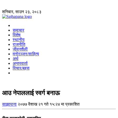
शनिबार, साउन २३, २०८३
समाचार
विशेष
स्थानीय
राजनीति
जीवनशैली
मनोरञ्जन/साहित्य
अर्थ
अन्तरवार्ता
विचार/बहस
आउ नेपाललाई स्वर्ग बनाऊ
साझापाना
२०७७ वैशाख २१ गते १५:२४ मा प्रकाशित