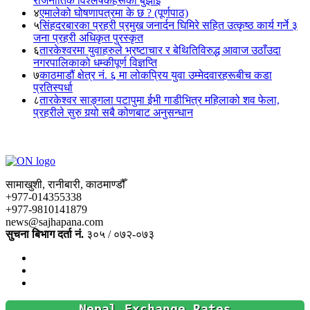
राजनीतिक विश्लेषकहरूको बुझाइ
४
एमालेको घोषणापत्रमा के छ ? (पूर्णपाठ)
५
सिंहदरबारका प्रहरी प्रमुख जनार्दन घिमिरे सहित उत्कृष्ठ कार्य गर्ने ३
जना प्रहरी अधिकृत पुरस्कृत
६
तारकेश्वरमा युवाहरुले भ्रष्टाचार र बेथितिविरुद्ध आवाज उठाँउदा
नगरपालिकाको धम्कीपूर्ण विज्ञप्ति
७
काठमाडौं क्षेत्र नं. ६ मा लोकप्रिय युवा उम्मेदवारहरूबीच कडा
प्रतिस्पर्धा
८
तारकेश्वर साङ्गला पटापुमा ईभी गाडीभित्र महिलाको शव फेला,
प्रहरीले सुरु गर्‍यो सबै कोणबाट अनुसन्धान
सामाखुशी, रानीबारी, काठमाण्डौँ
+977-014355338
+977-9810141879
news@sajhapana.com
सुचना बिभाग दर्ता नं.
३०५ / ०७२-०७३