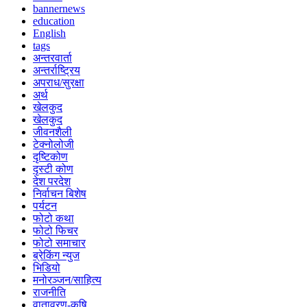
bannernews
education
English
tags
अन्तरवार्ता
अन्तर्राष्ट्रिय
अपराध/सुरक्षा
अर्थ
खेलकुद
खेलकुद
जीवनशैली
टेक्नोलोजी
दृष्टिकोण
दृस्टी कोण
देश परदेश
निर्वाचन बिशेष
पर्यटन
फोटो कथा
फोटो फिचर
फोटो समाचार
ब्रेकिंग न्युज
भिडियो
मनोरञ्जन/साहित्य
राजनीति
वातावरण-कृषि