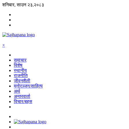
शनिबार, साउन २३,२०८३
×
समाचार
विशेष
स्थानीय
राजनीति
जीवनशैली
मनोरञ्जन/साहित्य
अर्थ
अन्तरवार्ता
विचार/बहस