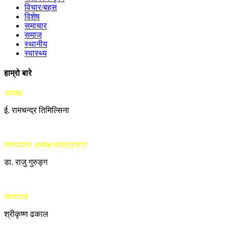
विचार/बहस
विशेष
समाचार
समाज
स्थानीय
स्वास्थ्य
हाम्रो बारे
अध्यक्ष
ई. रामचन्द्र तिमिल्सिना
संस्थापक अध्यक्ष/सल्लाहकार
डा. राजु गुरुङ्ग
सम्पादक
श्रीकृष्ण ढकाल