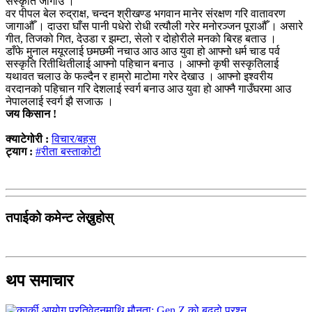
संस्कृति जोगाउ ।
वर पीपल बेल रुद्राक्ष, चन्दन श्रीखण्ड भगवान मानेर संरक्षण गरि वातावरण
जागाऔँ । दाउरा घाँस पानी पधेरो रोधी रत्यौली गरेर मनोरञ्जन पूराऔँ । असारे
गीत, तिजको गित, देउडा र झम्टा, सेलो र दोहोरीले मनको बिरह बताउ ।
डाँफे मुनाल मयूरलाई छमछमी नचाउ आउ आउ युवा हो आफ्नो धर्म चाड पर्व
सस्कृति रितीथितीलाई आफ्नो पहिचान बनाउ । आफ्नो कृषी सस्कृतिलाई
यथावत चलाउ के फल्दैन र हाम्रो माटोमा गरेर देखाउ । आफ्नो इश्वरीय
वरदानको पहिचान गरि देशलाई स्वर्ग बनाउ आउ युवा हो आफ्नै गाउँघरमा आउ
नेपाललाई स्वर्ग झै सजाऊ ।
जय किसान !
क्याटेगोरी :
विचार/बहस
ट्याग :
#रीता बस्ताकोटी
तपाईको कमेन्ट लेख्नुहोस्
थप समाचार