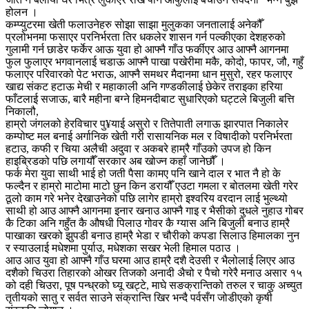
होलन ।
कम्प्युटरमा खेती फलाउनेहरु सोझा साझा मुलुकका जनतालाई अनेकौँ
प्रलोभनमा फसाएर परनिर्भरता तिर धकलेर शासन गर्न पल्कीएका देशहरुको
गुलामी गर्न छाडेर फर्केर आऊ युवा हो आफ्नै गाँउ फर्कीएर आउ आफ्नै आगनमा
फुल फुलाएर भगवानलाई चडाऊ आफ्नै पाखा पखेरीमा मकै, कोदो, फापर, जौ, गहुँ
फलाएर परिवारको पेट भराऊ, आफ्नै समथर मैदानमा धान मुसुरो, रहर फलाएर
खाद्य संकट हटाऊ मेची र महाकाली अनि गण्डकीलाई छेकेर तराइका हरिया
फाँटलाई सजाऊ, बारै महीना बग्ने हिमनदीबाट सुधारिएको घट्टले बिजुली बत्ति
निकालौ,
हाम्रो जंगलको हेरविचार पु¥याई असुरो र तितेपाती लगाऊ झारपात निकालेर
कम्पोष्ट मल बनाई अर्गानिक खेती गरी रासायनिक मल र विषादीको परनिर्भरता
हटाउ, कफी र चिया अलैची अदुवा र अकबरे हाम्रै गाँउको उपज हो किन
हाइब्रिडको पछि लगायौँ सरकार अब खोज्न कहाँ जानेछौँ ।
फर्क मेरा युवा साथी भाई हो जती पैसा कामए पनि खाने दाल र भात नै हो के
फल्दैन र हाम्रो माटोमा माटो छुन किन डरायौँ एउटा गमला र बोतलमा खेती गरेर
ठूलो काम गरे भनेर देखाउनेको पछि लागेर हाम्रो इश्वरिय वरदान लाई भुल्थ्यो
साथी हो आउ आफ्नै आगनमा इनार खनाउ आफ्नै गाइ र भैसीको दुधले नुहाउ गोबर
कै टिका अनि गहुँत कै औषधी पिलाउ गोवर कै ग्यास अनि बिजुली बनाउ हाम्रै
पाखाका खरको झुपडी बनाउ हाम्रै भेडा र चौरीको कपडा सिलाउ हिमालका नुन
र स्याउलाई मधेशमा पुर्याउ, मधेशका सखर भेली हिमाल पठाउ ।
आउ आउ युवा हो आफ्नै गाँउ घरमा आउ हाम्रै दशै देउसी र भैलोलाई लिएर आउ
दशैको चिउरा तिहारको ओखर तिजको अनादी अ‍ैचो र पैचो गरेरै मनाउ असार १५
को दही चिउरा, पूष पन्ध्रको घ्यू खट्टे, माघे सङक्रान्तिको तरुल र चाकु अच्युत
तृतीयको सातु र सर्वत साउने संक्रान्ति खिर भन्दै पर्वसँग जोडीएको कृषी