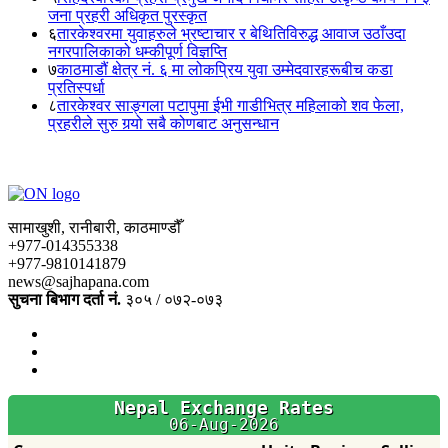
जना प्रहरी अधिकृत पुरस्कृत
६
तारकेश्वरमा युवाहरुले भ्रष्टाचार र बेथितिविरुद्ध आवाज उठाँउदा
नगरपालिकाको धम्कीपूर्ण विज्ञप्ति
७
काठमाडौं क्षेत्र नं. ६ मा लोकप्रिय युवा उम्मेदवारहरूबीच कडा
प्रतिस्पर्धा
८
तारकेश्वर साङ्गला पटापुमा ईभी गाडीभित्र महिलाको शव फेला,
प्रहरीले सुरु गर्‍यो सबै कोणबाट अनुसन्धान
सामाखुशी, रानीबारी, काठमाण्डौँ
+977-014355338
+977-9810141879
news@sajhapana.com
सुचना बिभाग दर्ता नं.
३०५ / ०७२-०७३