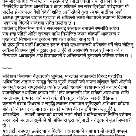
कमजोर पार्नेगरी “गेम प्लान” भइरहेको छ।पार्टी एकता र यो सरकार बनेको
भित्रैदेखि कतिपय आन्तरिक र बाहय शक्तिले मन नपराहिरहेको परिदृश्यमा यो
पार्टीलाई भत्काउन देशीविदेशी शक्ति लागीरहेको कुरा स्वयम् पार्टीका अर्का
अध्यक्ष पुष्पकमल दाहाल प्रचण्ड ले अघिल्लो साता नेकपाको स्थापना दिवसका
अवसरमा दिएको सन्देशमा समेत उल्लेख छ ।
पार्टीलाई छिन्नभिन्न पार्ने र सरकारलाई असफल बनाउने रणनीति सहित
सबभन्दा पहिले ओलि सरकार माथि नियोजित रुपमा चौतर्फी आक्रमण र
प्रहारको निशाना बनाईरहेको यथार्थता सबैका सामु छ नै ।
यो पृष्ठभुमिमा पार्टी भित्रैबाट हठात ढंगले प्रधानमन्त्री परिवर्तन गर्ने खेल खेलिनु
आफैमा विडम्बनापुर्ण र दुखद कुरा त हुँदै हो त्यसमाथि यस्ले श्रीजना गर्ने र
नित्याउने अवयबहरु अझ विष्मयकारी र अनिष्टकारी हुनसक्ने जोखिम समेत छ ।
संविधान निर्माणमा नेतृत्वदायी भूमिका, भारतको नाकाबन्दी विरुद्ध प्रदर्शित
अविचलित अडान र ‘समृद्ध नेपाल सुखी नेपाली’को सपना व्युँताएर केपी ओलीले
बनाएको अटल राष्ट्रभक्ति व्यक्तित्वलाई ‘आगामी प्रधानमन्त्री बनाएर देशमा
राजनीतिक स्थायित्व कायम गर्ने’ भनेर जनतासँग भोट मागेको अवस्थामा भोलि
जनतासामु के भनेर जाने भन्ने तर्फ पनि नेतृत्व घोत्लिन जरुरी देखिन्छ ।
जनताले देशमा स्थिरता र समृद्धि ल्याउन मतमार्फत सुम्पिएको अभिभारा काँधमा
बोकेको नेकपा र वर्तमान सरकारको भविष्य बीच बाटोमै धर्मराउनु हुँदैन,
धर्मराउँदैन । नेपाली जनताको दशकौं लामो संघर्ष र बलिदानबाट निर्मित वर्तमान
सरकारले जनताले सुम्पेको यो अभिभारा पूरा गर्नु पार्टी र नेतृत्वको मुल जिम्मेदारी
हो ।
यसलाई अलपत्र छाडेर भाग्न मिल्दैन ।समस्याको समाधान यो मन्त्री मण्डल