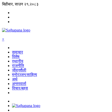
बिहीबार, साउन २१,२०८३
×
समाचार
विशेष
स्थानीय
राजनीति
जीवनशैली
मनोरञ्जन/साहित्य
अर्थ
अन्तरवार्ता
विचार/बहस