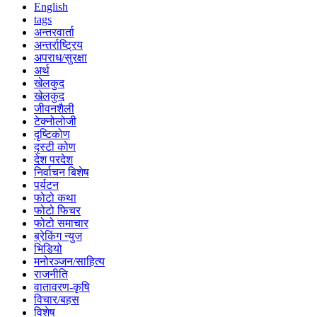
English
tags
अन्तरवार्ता
अन्तर्राष्ट्रिय
अपराध/सुरक्षा
अर्थ
खेलकुद
खेलकुद
जीवनशैली
टेक्नोलोजी
दृष्टिकोण
दृस्टी कोण
देश परदेश
निर्वाचन बिशेष
पर्यटन
फोटो कथा
फोटो फिचर
फोटो समाचार
ब्रेकिंग न्युज
भिडियो
मनोरञ्जन/साहित्य
राजनीति
वातावरण-कृषि
विचार/बहस
विशेष