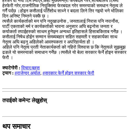
हेरफेर वा नयाँ टिम ल्याएर,केही मुख्यमन्त्री फेरबदल गरेर,सचिबालय टिममा
हेरफेरी गरेर,राजनीतिक नियुक्तिमा फेरबदल गरेर समस्याको समधान नेतृत्व ले
गर्नै पर्दछ ।होइन कसैलाई पर्तिशोध साध्ने र बदला लिने तिर गइयो भने भोलिका
दिन अनिष्ट निम्तने पक्कै छ ।
त्यसैले कार्यकर्ताको मन पनि नदुखाउनोस , जनतालाई निरास पनि नपार्नोस,
पार्टी एकताको मर्म र कार्यकर्ताको भावना अनुसार अघि बढ्नोस जनता र
कर्याकर्ता तपाईहरुको साथम हुनेछ्न अन्यथा इतिहासले हिसाबकिताब गर्नेछ ।
कसैलाई निषेध होईन सम्मान समब्यबहार सहित सहमती र सहकार्यका साथ
नेतृत्व अघि बढनु अहिलेको आवश्यकता र अपरिहार्यता हो ।
अहिले पनि नेतृत्व प्रती नेताकार्यकर्ता को गहिरो विश्वास छ कि नेतृत्वले सुझबुझ
ढङले यो समस्याको समाधान गर्नेछ ।त्यसैले यो बेला सरकार फेर्ने होइन सस्कार
फेरौ ।
क्याटेगोरी :
विचार/बहस
ट्याग :
#राजेन्द्र अर्याल
,
#सरकार फेर्ने होइन सस्कार फेरौ
तपाईको कमेन्ट लेख्नुहोस्
थप समाचार