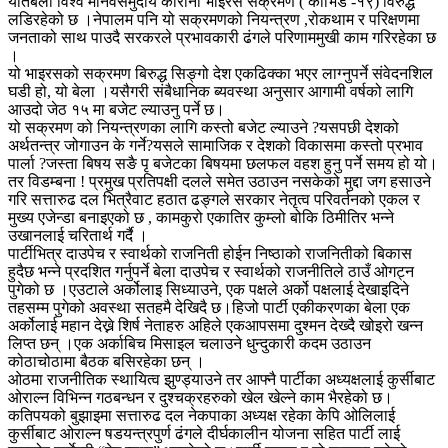
यतिबेला विश्व मानवसमुदाय कोरोना भाइरस संक्रमण ( कोभिड -१९) विरुद्ध
लडिरहेको छ ।नेपालम पनि यो सक्रमणको नियन्त्रण ,रोकथाम र परिक्षणमा
जनताको साथ पाउदै सरकरले प्रभावकारी ढंगले परिणाममुखी काम गरिरहेका छ
।
यो भाइरसको सक्रमण बिरुद्ध सिङ्गो देश एकढिक्का भएर लाग्नुपर्ने संवेदनशिल
घडी हो, यो बेला ।यसैगरी संबैधानिक ब्यवस्था अनुसार आगामी वर्षको लागि
आउदो जेठ १५ मा बजेट ल्याउनु पर्ने छ।
यो सक्रमण को नियन्त्रणका लागि कस्तो बजेट ल्याउने ?यसपछी देशको
अर्थतन्त्र जोगाउन के गर्ने?यसले सामाजिक र देशको विकासमा कस्तो प्रभाव
पार्ला ?जस्ता बिषय सङै पृ बजेटका बिषयमा छलफल वहश हुनु पर्ने समय हो यो।
तर विडम्बना ! प्रमुख प्रतिपक्षी दलले समेत उठाउन नसकेको मुद्दा जग हसाउने
गरि सत्तारुढ दल भित्रैवाट हठात ढङ्गले सरकार नेतृत्व परिवर्तनको एकल र
मुख्य एजेन्डा बनाइएको छ , कामकुरो एकातिर कुम्लो बोकि ठिमीतिर भन्ने
उखानलाई चरितार्थ गर्दै ।
पार्टीभित्र दाउपेच र स्वार्थको राजनिती होईन निष्ठाको राजनितीको बिकास
हुदैछ भन्ने प्रदशित गर्नुपर्ने बेला दाउपेच र स्वार्थको राजनीतिले ठाउँ ओगट्न
पुगेको छ ।एउटाले अर्कोलाइ सिध्याउने, एक पक्षले अर्को पक्षलाई देखाइदिने
तहसम्म पुगेको अवस्था सतहमै देखिदै छ।हिजो पार्टी एकीकरणका बेला एक
अर्कोलाई महान देख्ने शिर्ष नेताहरु अहिले एकआपसमा दुश्मन देख्दै खोइरो खन्न
लिप्त छन् ।एक अर्काबिच मिसाइल चलाउने धुन्दुकारी कदम उठाउन
कोठाचोठामा बैठक बसिरहेका छन् ।
ओठमा राजनीतिक स्थायित्व झुण्ड्याउने तर आफ्नै पार्टीका अध्यक्षलाई कुर्सीबाट
ओराल्न विभिन्न गठबन्धन र दुश्चक्रहरुको खेल खेल्ने काम भैरहेको छ।
कतिपयको बुझाइमा सत्तारुढ दल नेकपाका अध्यक्ष रहेका केपि ओलिलाई
कुर्सीबाट ओराल्न षडयन्त्रपुर्ण ढंगले दीर्घकालीन योजना सहित पार्टी लाई