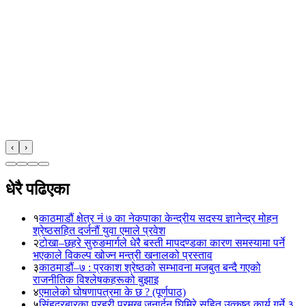
‹
›
धेरै पढिएका
१
काठमाडौं क्षेत्र नं ७ का नेकपाका केन्द्रीय सदस्य ज्ञानेन्द्र मोहन
श्रेष्ठसहित दर्जनौं युवा एमाले प्रवेश
२
टोखा–छहरे सुरुङमार्गले धेरै बस्ती मापदण्डका कारण समस्यामा पर्ने
भएकाले विकल्प खोज्न मन्त्री खनालको प्रस्ताव
३
काठमाडौं–७ : प्रकाश श्रेष्ठको सम्भावना मजबुत बन्दै गएको
राजनीतिक विश्लेषकहरूको बुझाइ
४
एमालेको घोषणापत्रमा के छ ? (पूर्णपाठ)
५
सिंहदरबारका प्रहरी प्रमुख जनार्दन घिमिरे सहित उत्कृष्ठ कार्य गर्ने ३