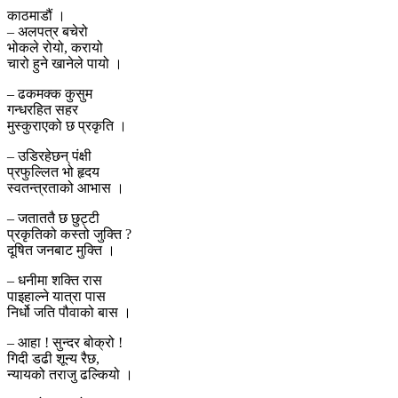
काठमाडौं ।
– अलपत्र बचेरो
भोकले रोयो, करायो
चारो हुने खानेले पायो ।
– ढकमक्क कुसुम
गन्धरहित सहर
मुस्कुराएको छ प्रकृति ।
– उडिरहेछन् पंक्षी
प्रफुल्लित भो हृदय
स्वतन्त्रताको आभास ।
– जताततै छ छुट्टी
प्रकृतिको कस्तो जुक्ति ?
दूषित जनबाट मुक्ति ।
– धनीमा शक्ति रास
पाइहाल्ने यात्रा पास
निर्धो जति पौवाको बास ।
– आहा ! सुन्दर बोक्रो !
गिदी डढी शून्य रैछ,
न्यायको तराजु ढल्कियो ।