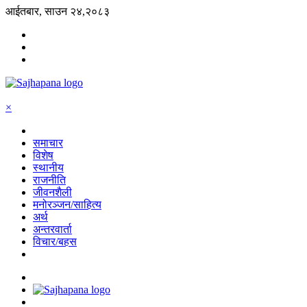
आईतबार, साउन २४,२०८३
×
समाचार
विशेष
स्थानीय
राजनीति
जीवनशैली
मनोरञ्जन/साहित्य
अर्थ
अन्तरवार्ता
विचार/बहस