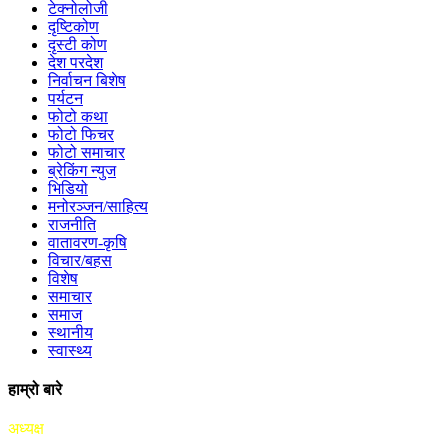
टेक्नोलोजी
दृष्टिकोण
दृस्टी कोण
देश परदेश
निर्वाचन बिशेष
पर्यटन
फोटो कथा
फोटो फिचर
फोटो समाचार
ब्रेकिंग न्युज
भिडियो
मनोरञ्जन/साहित्य
राजनीति
वातावरण-कृषि
विचार/बहस
विशेष
समाचार
समाज
स्थानीय
स्वास्थ्य
हाम्रो बारे
अध्यक्ष