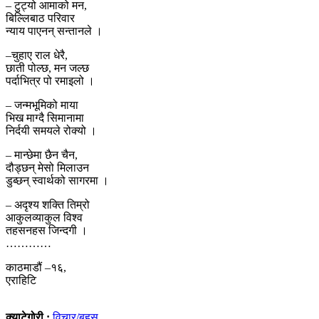
– टुट्यो आमाको मन,
बिल्लिबाठ परिवार
न्याय पाएनन् सन्तानले ।
–चुहाए राल धेरै,
छाती पोल्छ, मन जल्छ
पर्दाभित्र पो रमाइलो ।
– जन्मभूमिको माया
भिख माग्दै सिमानामा
निर्दयी समयले रोक्यो ।
– मान्छेमा छैन चैन,
दौड्छन् मेसो मिलाउन
डुब्छन् स्वार्थको सागरमा ।
– अदृश्य शक्ति तिम्रो
आकुलव्याकुल विश्व
तहसनहस जिन्दगी ।
…………
काठमाडौं –१६,
एराहिटि
क्याटेगोरी :
विचार/बहस