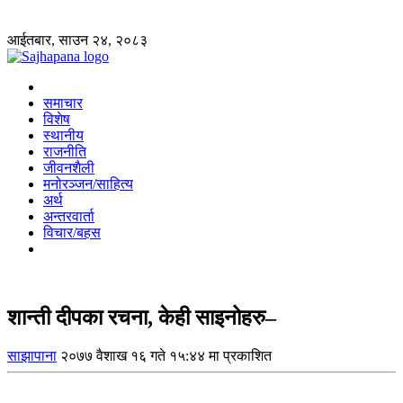
आईतबार, साउन २४, २०८३
समाचार
विशेष
स्थानीय
राजनीति
जीवनशैली
मनोरञ्जन/साहित्य
अर्थ
अन्तरवार्ता
विचार/बहस
शान्ती दीपका रचना, केही साइनोहरु–
साझापाना
२०७७ वैशाख १६ गते १५:४४ मा प्रकाशित