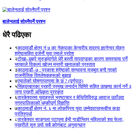
बालेनलाई सोध्नैपर्ने प्रश्न
धेरै पढिएका
१
काठमाडौं क्षेत्र नं ७ का नेकपाका केन्द्रीय सदस्य ज्ञानेन्द्र मोहन
श्रेष्ठसहित दर्जनौं युवा एमाले प्रवेश
२
टोखा–छहरे सुरुङमार्गले धेरै बस्ती मापदण्डका कारण समस्यामा पर्ने
भएकाले विकल्प खोज्न मन्त्री खनालको प्रस्ताव
३
काठमाडौं–७ : प्रकाश श्रेष्ठको सम्भावना मजबुत बन्दै गएको
राजनीतिक विश्लेषकहरूको बुझाइ
४
एमालेको घोषणापत्रमा के छ ? (पूर्णपाठ)
५
सिंहदरबारका प्रहरी प्रमुख जनार्दन घिमिरे सहित उत्कृष्ठ कार्य गर्ने ३
जना प्रहरी अधिकृत पुरस्कृत
६
तारकेश्वरमा युवाहरुले भ्रष्टाचार र बेथितिविरुद्ध आवाज उठाँउदा
नगरपालिकाको धम्कीपूर्ण विज्ञप्ति
७
काठमाडौं क्षेत्र नं. ६ मा लोकप्रिय युवा उम्मेदवारहरूबीच कडा
प्रतिस्पर्धा
८
तारकेश्वर साङ्गला पटापुमा ईभी गाडीभित्र महिलाको शव फेला,
प्रहरीले सुरु गर्‍यो सबै कोणबाट अनुसन्धान