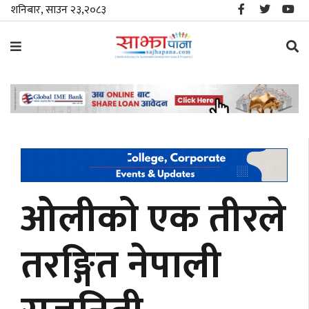
शनिबार, साउन २३,२०८३
समाचार
विशेष
स्थानीय
राजनीति
ओलीको एक तीरले
जीवनशैली
तरङ्गित नेपाली
मनोरञ्जन/
साहित्य