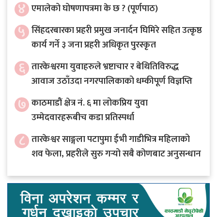
४
एमालेको घोषणापत्रमा के छ ? (पूर्णपाठ)
५
सिंहदरबारका प्रहरी प्रमुख जनार्दन घिमिरे सहित उत्कृष्ठ
कार्य गर्ने ३ जना प्रहरी अधिकृत पुरस्कृत
६
तारकेश्वरमा युवाहरुले भ्रष्टाचार र बेथितिविरुद्ध
आवाज उठाँउदा नगरपालिकाको धम्कीपूर्ण विज्ञप्ति
७
काठमाडौं क्षेत्र नं. ६ मा लोकप्रिय युवा
उम्मेदवारहरूबीच कडा प्रतिस्पर्धा
८
तारकेश्वर साङ्गला पटापुमा ईभी गाडीभित्र महिलाको
शव फेला, प्रहरीले सुरु गर्‍यो सबै कोणबाट अनुसन्धान