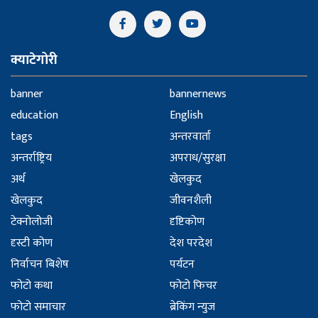
क्याटेगोरी
banner
bannernews
education
English
tags
अन्तरवार्ता
अन्तर्राष्ट्रिय
अपराध/सुरक्षा
अर्थ
खेलकुद
खेलकुद
जीवनशैली
टेक्नोलोजी
दृष्टिकोण
दृस्टी कोण
देश परदेश
निर्वाचन बिशेष
पर्यटन
फोटो कथा
फोटो फिचर
फोटो समाचार
ब्रेकिंग न्युज